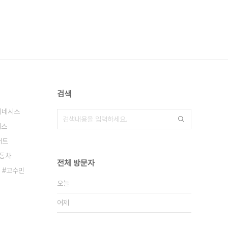
검색
제네시스
서스
어트
동차
전체 방문자
고수민
오늘
어제