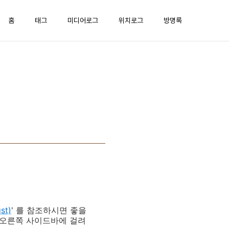
홈
태그
미디어로그
위치로그
방명록
st)
' 를 참조하시면 좋을
com 오른쪽 사이드바에 걸려