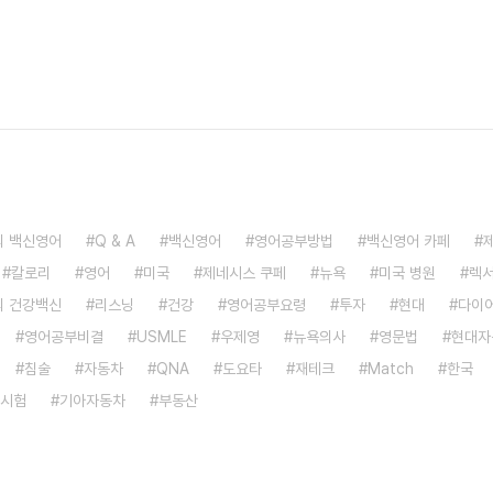
 백신영어
Q & A
백신영어
영어공부방법
백신영어 카페
칼로리
영어
미국
제네시스 쿠페
뉴욕
미국 병원
렉
 건강백신
리스닝
건강
영어공부요령
투자
현대
다이
영어공부비결
USMLE
우제영
뉴욕의사
영문법
현대자
침술
자동차
QNA
도요타
재테크
Match
한국
 시험
기아자동차
부동산