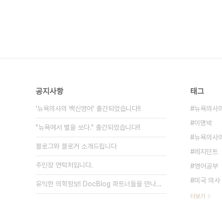
공지사항
태그
'뉴욕의사의 백신영어' 출간되었습니다!!
뉴욕의사의
이명박
"뉴욕에서 별을 쏘다." 출간되었습니다!!
뉴욕의사의
블로그와 블로거 소개드립니다
레지던트
주인장 연락처입니다.
영어공부
미국 의사
유익한 의학정보! DocBlog 파트너들을 만나보세요.
더보기