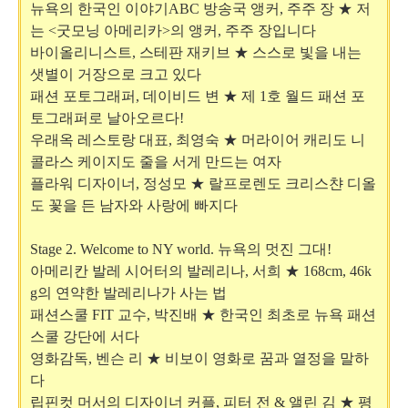
뉴욕의 한국인 이야기
ABC
방송국 앵커
,
주주 장 ★ 저
는
<
굿모닝 아메리카
>
의 앵커
,
주주 장입니다
바이올리니스트
,
스테판 재키브 ★ 스스로 빛을 내는
샛별이 거장으로 크고 있다
패션 포토그래퍼
,
데이비드 변 ★ 제
1
호 월드 패션 포
토그래퍼로 날아오르다
!
우래옥 레스토랑 대표
,
최영숙 ★ 머라이어 캐리도 니
콜라스 케이지도 줄을 서게 만드는 여자
플라워 디자이너
,
정성모 ★ 랄프로렌도 크리스챤 디올
도 꽃을 든 남자와 사랑에 빠지다
Stage 2. Welcome to NY world.
뉴욕의 멋진 그대
!
아메리칸 발레 시어터의 발레리나
,
서희 ★
168cm, 46k
g
의 연약한 발레리나가 사는 법
패션스쿨
FIT
교수
,
박진배 ★ 한국인 최초로 뉴욕 패션
스쿨 강단에 서다
영화감독
,
벤슨 리 ★ 비보이 영화로 꿈과 열정을 말하
다
립핀컷 머서의 디자이너 커플
,
피터 전
&
앨린 김 ★ 평