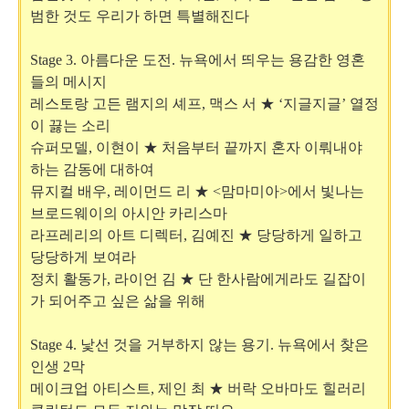
범한 것도 우리가 하면 특별해진다
Stage 3.
아름다운 도전
.
뉴욕에서 띄우는 용감한 영혼
들의 메시지
레스토랑 고든 램지의 셰프
,
맥스 서 ★ ‘지글지글’ 열정
이 끓는 소리
슈퍼모델
,
이현이 ★ 처음부터 끝까지 혼자 이뤄내야
하는 감동에 대하여
뮤지컬 배우
,
레이먼드 리 ★
<
맘마미아
>
에서 빛나는
브로드웨이의 아시안 카리스마
라프레리의 아트 디렉터
,
김예진 ★ 당당하게 일하고
당당하게 보여라
정치 활동가
,
라이언 김 ★ 단 한사람에게라도 길잡이
가 되어주고 싶은 삶을 위해
Stage 4.
낯선 것을 거부하지 않는 용기
.
뉴욕에서 찾은
인생
2
막
메이크업 아티스트
,
제인 최 ★ 버락 오바마도 힐러리