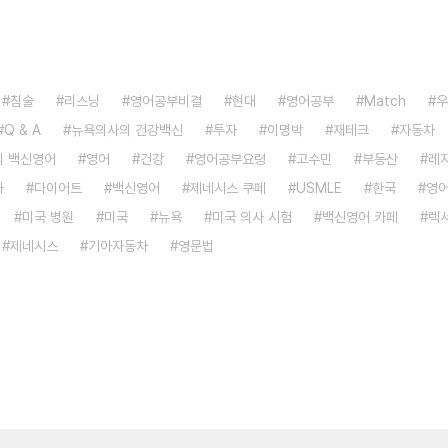
침술
리스닝
영어공부비결
현대
영어공부
Match
우
Q & A
뉴욕의사의 건강백신
투자
이명박
재테크
자동차
 백신영어
영어
건강
영어공부요령
고수민
부동산
레
차
다이어트
백신영어
제네시스 쿠페
USMLE
한국
영
미국 병원
미국
뉴욕
미국 의사 시험
백신영어 카페
렉
제네시스
기아자동차
영문법