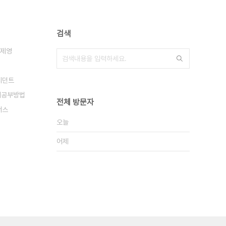
검색
제영
지던트
어공부방법
전체 방문자
서스
오늘
어제