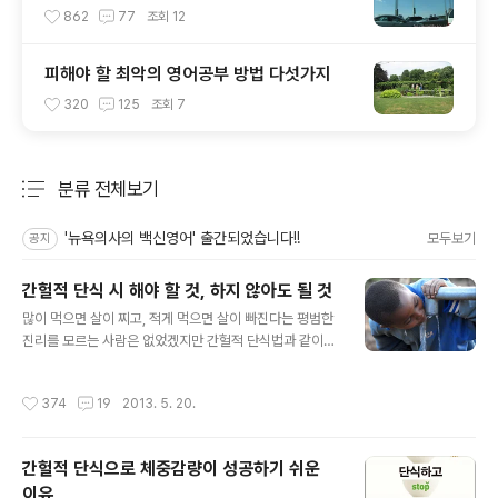
862
77
조회
12
피해야 할 최악의 영어공부 방법 다섯가지
320
125
조회
7
분류 전체보기
주요 글 목록
'뉴욕의사의 백신영어' 출간되었습니다!!
모두보기
공지
간헐적 단식 시 해야 할 것, 하지 않아도 될 것
글 내용
많이 먹으면 살이 찌고, 적게 먹으면 살이 빠진다는 평범한
진리를 모르는 사람은 없었겠지만 간헐적 단식법과 같이
체계적이고 계획적으로 적게 먹는 생활 습관을 삶 속에 정
착시키는 다이어트 법은 흔한 것이 아니었기에 요즘 각광
작성시간
374
19
2013. 5. 20.
을 많이 받고 있는 듯 합니다. 간헐적 단식법은 많은 변형이
있지만 글자 그대로 어쩌다 한번씩 굶는 것을 말합니다. 제
가 개인적으로 추천하는 방법은 SBS 다큐멘터리에 나온
간헐적 단식으로 체중감량이 성공하기 쉬운
간헐적 단식 전문가 브래드 필론의 방법과 유사하게 일주
이유
일에 이틀을 골라서 2끼(점심과 저녁 혹은 저녁과 아침)를