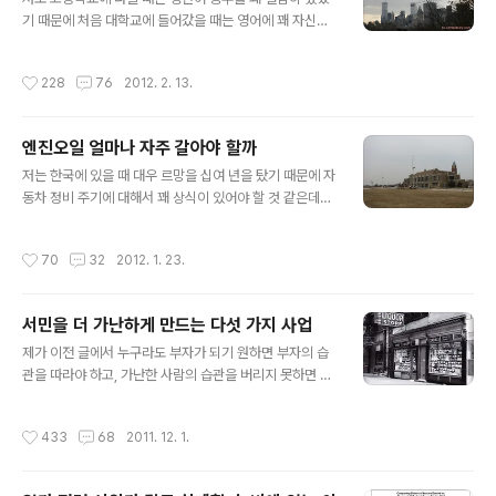
된다는 것입니다. 답은 본 글의 아래쪽에 위치한 광고 그림
기 때문에 처음 대학교에 들어갔을 때는 영어에 꽤 자신이
속에 들어있습니다. 학교에서 영어공부를 열심히 하신 분
있었습니다. 전공이 의학이라서 원서를 볼 일도 많을 것이
이라면 out of question이라는..
었으므로 나의 든든한 영어 실력이 뒷받침에 잘 되어 줄 것
작성시간
228
76
2012. 2. 13.
이라는 확신이 있었습니다. 그래도 천성이 겸손한지라(?)
여기에 만족하지 않고 더 영어실력을 기르기 위해 영어 공
부할 방법을 찾고 있었습니다. 그 중에 하나가 타임지를 구
엔진오일 얼마나 자주 갈아야 할까
독하는 것이었습니다. 당시 대학가에 뉴스위크지와 타임지
글 내용
읽는 붐이 있었는데 저는 그 중에서도 조금 더 어렵다는 타
저는 한국에 있을 때 대우 르망을 십여 년을 탔기 때문에 자
임지를 읽는 것을 취미로 삼기로 결심했습니다. 그런데 타
동차 정비 주기에 대해서 꽤 상식이 있어야 할 것 같은데도
임지를 읽다 보니 문장구조도 파악이 안되었지만 더 문제
엔진 오일 교환을 제외하고는 특별히 뭘 교환해야 하는지
는 모르는 단어가 너무 많아서 읽을 수가 없었습니다. 그래
에 대해 생각해본 적이 거의 없었습니다. 어차피 카센터에
작성시간
70
32
2012. 1. 23.
도 읽다 보면 자연히 극복이 될 줄 알..
가면 알아서 이것 저것 갈라고 하니까 그대로 하기는 했는
데 그래도 엔진오일과 필터 류를 제외하고는 뭘 특별히 손
봐야 한다고 추천을 받아 본 기억도 없습니다. 물론 차가 고
서민을 더 가난하게 만드는 다섯 가지 사업
장이 나서 고친 경험은 여러 번이지만 기본적인 정기적 정
글 내용
비에 대한 상식이 그 정도였습니다. 제가 미국 와서 2005
제가 이전 글에서 누구라도 부자가 되기 원하면 부자의 습
년 구입한 도요타 캠리가 이제 만으로 7년이 되어 갑니다.
관을 따라야 하고, 가난한 사람의 습관을 버리지 못하면 계
마일리지로는 무려 10만 마일을 작년 말에 넘겼습니다. 지
속 가난 속에 머무르게 될 것이라는 이야기를 한적이 있습
금 현재 마일리지를 킬로미터로 환산하니 무려 17만 5천
니다. (엄밀하게 말하면 제가 생각해낸 것은 아니고 들은 것
작성시간
433
68
2011. 12. 1.
킬로미터를 운행했습니다. ..
을 옮긴 것입니다.) 물론 가난한 사람들이 잘못된 습관을 가
졌기 때문에 가난하다라는 식으로 비약하면 안되겠습니다
만 부자들이 돈을 모으고 활용하는데 어떤 패턴을 가지고