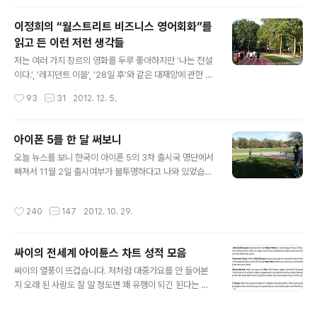
통해 이자를 낮추는 것 등 몇 가지에서만 차이를 잘 극복하
면 기본적인 생활에 지장이 없다는 것을 알게 되었습니다.
이정희의 “월스트리트 비즈니스 영어회화”를
그런데 살면서 보니 처음 미국 생활을 시작할 때 일상적인
읽고 든 이런 저런 생각들
경제 생활에 필요한 영단어에 대한 이해가 너무 부족했다
글 내용
는 것을 알게 되었습니다. 미국에 오래 산 사람은 그냥 감으
저는 여러 가지 장르의 영화를 두루 좋아하지만 ‘나는 전설
로 의미를 터득하고 실생활에서 의미를 다시 한번 느끼면
이다.’, ‘레지던트 이블’, ‘28일 후’와 같은 대재앙에 관한 영
서 다 배우게 되긴 하지만 처음 미국 생활을 시작할 때는 저
화와 ‘월스트리트’, ‘마진콜’, ‘컴퍼니맨’과 같은 기업이나 경
작성시간
93
31
2012. 12. 5.
같이 미국에 온지 얼마 안 되는 사람에게..
제를 다른 영화를 특히 좋아합니다. 개개의 영화를 좋아하
는 이유는 분명히 있습니다만 내가 이렇게 끌리는 이들 영
화에 혹시 공통점이 있나 생각해본 적이 있는데 처음에는
아이폰 5를 한 달 써보니
‘뉴욕’이라는 곳이 등장하는 영화들이라서 그런가 하다가
글 내용
오늘 뉴스를 보니 한국이 아이폰 5의 3차 출시국 명단에서
생각해보니 꼭 그런 것도 아니고(‘28일 후’는 무대가 영국
빠져서 11월 2일 출시여부가 불투명하다고 나와 있었습니
입니다.), 재앙에 관한 이야기인가 했는데 꼭 그런 것도 역
다. 미국에 사는 관계로 일찌감치 아이폰 5를 살 수 있었던
시 아니었는데(‘컴퍼니맨’은 기업 재건의 희망에 관한 이야
제가 운이 좋은 것인가 생각도 했지만 사실 이번 아이폰은
기입니다.) 굳이 한가지를 생각해낸 것이 이들 영화에서 병
작성시간
240
147
2012. 10. 29.
개인적으로 별다른 감흥이 없었습니다. 어쨌거나 한 달 먼
으로 인해 ‘좀비’처럼 변해서 이건, 대기업이나 금융회사라
저 아이폰 5를 써 보았으니 한국에서 기다리시는 분들이
는 커다란 ..
계시다면 참고하시라고 조금 감상을 적어볼까 합니다. 지
싸이의 전세계 아이튠스 차트 성적 모음
금 인터넷을 보면 각종 블로그와 기사, 동영상으로 아이폰
글 내용
5에 대한 정보는 충분합니다. 제 글에서는 아이폰 5에 대
싸이의 열풍이 뜨겁습니다. 저처럼 대중가요를 안 들어본
한 정보를 얻으실 것이 아니고 그냥 스마트폰을 좋아하지
지 오래 된 사람도 잘 알 정도면 꽤 유행이 되긴 된다는 이
만 잠시도 없으면 못사는 매니아 부류가 아닌 그냥 평범한
야기인데 저도 어느 정도인지 궁금해서 아이튠스 차트를
비전문가 사용자 입장에서 무슨 느낌이었는지 가볍게 듣는
찾아보고는 깜짝 놀랐습니다. 한국과 일본, 동남아에 국한