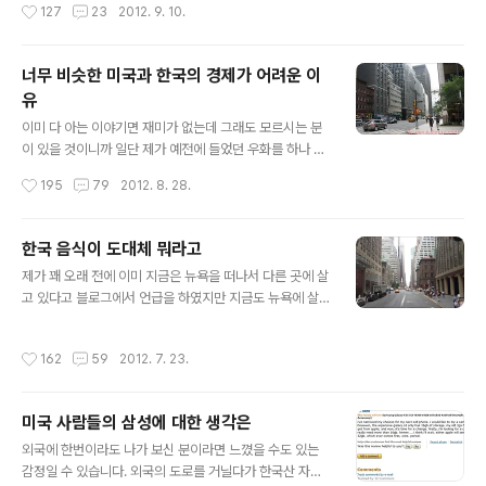
작성시간
127
23
2012. 9. 10.
다고 생각하시면 될 듯 합니다. 여담..
되었던 종래의 k pop의 인기와는 달리 유럽과 미주를 휩
쓰는 모양이 정말 심상치 않습니다. 물론 유럽과 미주대륙
에도 k pop팬은 많이 있었고 비나 소녀시대의 미국 활동
너무 비슷한 미국과 한국의 경제가 어려운 이
도 잠깐 화제가 되기는 했지만 아시아를 제외한 곳에서 한
유
류 열풍은 그저 특이한 아이들의 특이한 취향에 불과했지
글 내용
학생들 대다수가 알거나 이를 넘어서 어른까지 아는 정도
이미 다 아는 이야기면 재미가 없는데 그래도 모르시는 분
는 절대 아니었습니다. 그런데 이게 변했습니다. 물론 싸이
이 있을 것이니까 일단 제가 예전에 들었던 우화를 하나 소
의 강남 스타일 한 곡에 국한된 것이긴 하지만 k pop 역사
개해드리겠습니다. 그리 오래 되지 않는 옛날에 한 산 중 마
작성시간
195
79
2012. 8. 28.
를 새로 쓸 일이 생겼습니다. 일단 아..
을이 있었습니다. 이 마을 뒤 산에는 원숭이가 많았는데 마
을 사람들과 잘 공존하며 살고 있었습니다. 어느 날 이 평화
로운 마을에 커다란 돈 가방을 든 사업가하고 그 운전사가
한국 음식이 도대체 뭐라고
나타났습니다. 이들은 마을 사람에게 자신들은 원숭이가
글 내용
제가 꽤 오래 전에 이미 지금은 뉴욕을 떠나서 다른 곳에 살
필요한데 원숭이를 잡아 오는 사람에게는 10만원씩 주겠
고 있다고 블로그에서 언급을 하였지만 지금도 뉴욕에 살
다고 광고를 냈습니다. 마을 사람들은 안 그래도 소일을 삼
고 있는 것으로 오해하는 사람들의 전화나 이메일을 종종
아서 용돈을 버는 재미에 원숭이를 잡아서 팔았습니다. 처
받습니다. 어차피 모든 사람이 다 제 블로그를 구석구석 꼼
음에는 아무것도 모르던 원숭이들이 마을 사람들을 두려워
작성시간
162
59
2012. 7. 23.
꼼히 읽고 기억하는 것은 아닐 테니 블로그 이름이 ‘뉴욕에
하기 시작했고 점차 마을 사람들에게서 도망가기 시작했습
서 의사하기’인 이상 피할 수 없는 숙명과도 같은 것이라고
니다. 그래서 원숭이 잡는 게 점점 힘들..
생각합니다. 3년 전 뉴욕을 떠나서 미주리 주의 시골로 갔
미국 사람들의 삼성에 대한 생각은
었을 때 많은 고민이 있었습니다. 블로그를 폐쇄하거나 중
글 내용
단할 것이냐 아니면 이름을 바꿀 것이냐 그도 아니면 이름
외국에 한번이라도 나가 보신 분이라면 느꼈을 수도 있는
을 그대로 둘 것인가 하고 말입니다. 당시 가장 유력한 대안
감정일 수 있습니다. 외국의 도로를 거닐다가 한국산 자동