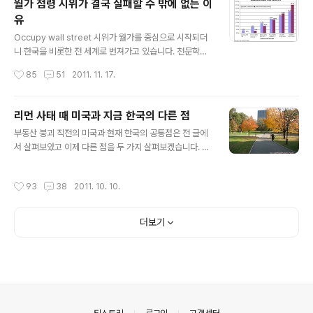
월가 점령 시위가 결국 실패할 수 밖에 없는 이
있고, 가난한 사람이 생활을 꾸려가는 데에서는 어떤 낭비
유
적인 요소가 발견되는가를 살펴볼 가치가 있을 것입니다.
글 내용
제가 할 이야기는 기본적으로는 미국의 현실에 관한 이야
Occupy wall street 시위가 월가를 중심으로 시작되더
기입니다만 한국에서도 매우 가까운 유사점을 찾아볼 수
니 한국을 비롯한 전 세계로 번져가고 있습니다. 천문학적
있습니다. 미국에서 가난한 사람들이 사는 곳에 가보면 가
인 손실을 낸 거대 투자은행들이 정부의 도움으로 살아났
작성시간
85
51
2011. 11. 17.
난한 사람들이 잘 이용하는 사업체들이 있는데 ..
으면서도 자사의 임직원들에게는 일반인들은 상상도 못하
는 보너스를 준다는 뉴스는 상위 1% 부자를 향한 99%의
나머지 사람들의 분노를 더욱 부채질하기에 충분했습니다.
리먼 사태 때 미국과 지금 한국의 다른 점
정부의 돈 찍어내기는(정확히는 연방준비은행) 실물가치의
글 내용
부동산 붕괴 직전의 미국과 현재 한국의 공통점은 전 글에
상승을 불러왔고 덕분에 유가를 비롯한 각종 물가가 올라
서 살펴보았고 이제 다른 점을 두 가지 살펴보겠습니다. 다
서 미국도 한국처럼 보통 사람의 삶은 더욱 팍팍해졌습니
른 점의 첫 번째는 LTV입니다. 이게 바로 정부가 믿는 구석
다. 더욱이 실업률은 9%대의 고공행진이 언제 끝날지 기
인 듯 합니다. 가장 대표적인 근거가 LTV(loan-to-value
약이 없고 한국처럼 미국도 특히 청년 실업이 매우 심각합
작성시간
93
38
2011. 10. 10.
ratio, 담보대출 인정비율)가 우리나라 금융기관의 경우 4
니다. 사람들은 생각하기에 9%가 취업을 못하고 있으니 9
0% 정도라는 것입니다. 즉, 집 값이 1억의 가치가 있다면
1%는 직장이 있는 것은 아닌가 오해할 수..
이에 따른 대출은 4천만 원에 불과하니 최악의 경우 집 값
더보기
이 반 값으로 폭락해서 5천만 원이 되더라도 은행은 여전
히 담보로 잡은 주택을 차압 하기만 하면 충분히 손실을 만
회할 수 있으니 주택가격 폭락이 미국과 같은 금융기관 부
실화로 연결되지는 않을 것이라는 것입니다. 미국의 경우
2007년 전에는 주택 대출시 주택 가격의 80% 정도를 대
출해주는..
의안내