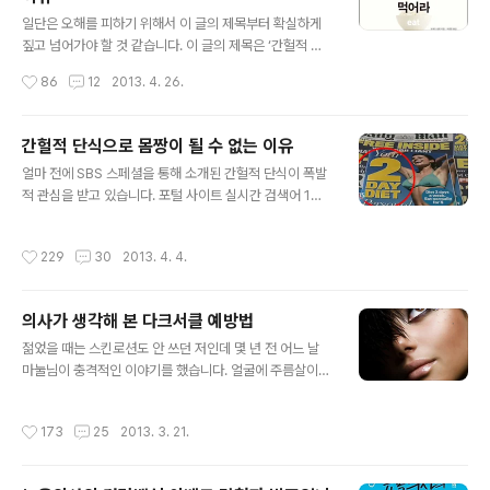
글 내용
연속 거르는 것입니다. 그냥 굶기만 하면 되니까 세상에 이
일단은 오해를 피하기 위해서 이 글의 제목부터 확실하게
렇게 쉬운 단식법이 없겠습니다만 그래도 최소한으로 해줘
짚고 넘어가야 할 것 같습니다. 이 글의 제목은 ‘간헐적 단
야 할 것이 있습니다. 그것은 바로 단식에 필연적으로 따르
식이 가장 좋은 혹은 가장 바람직한 다이어트 방법’이라거
작성시간
86
12
2013. 4. 26.
는 변비를 예방해주고 영양의 균형을 ..
나 ‘간헐적 단식이 가장 좋은 건강법이다’도 아니고 ‘실천하
기 쉬운 체중 감량법’이라는 이야기도 아닙니다. 제목을 다
시 보시면 아시겠지만 ‘간헐적 단식법을 실천하면 체중 감
간헐적 단식으로 몸짱이 될 수 없는 이유
량에 성공할 가능성이 높다’라는 것입니다. 어떤 사람들에
글 내용
얼마 전에 SBS 스페셜을 통해 소개된 간헐적 단식이 폭발
게는 마치 ‘공부를 열심히 하면 시험을 잘 볼 확률이 높
적 관심을 받고 있습니다. 포털 사이트 실시간 검색어 1위
다’라는 아주 당연하고도 어처구니없는 명제일 수도 있지
에도 오르고, 관련 책들도 잘 팔리고 있고, 뉴스에도 계속
만 우리 대부분의 의지는 약하지만 체중을 줄이고 싶은 사
나오더군요. 간헐적 단식을 실천하여 몸짱이 되었다고 소
람들에게는 나름 중요한 이유가 있습니다. 그 중요한 이유
작성시간
229
30
2013. 4. 4.
개되신 출연자께서는 간헐적 단식에 대해 책까지 내신다고
란 ‘운동으로 체중을 줄이기가 쉽지 않다’라는 현실 때문입
합니다. 이 글의 제목만 보고 제가 간헐적 단식 자체를 비판
니다. 누구나 다 아는 당연한 진리는 ..
이나 반박하려는 것으로 오해하시면 안 될 것이 저도 간헐
의사가 생각해 본 다크서클 예방법
적 단식의 지지자(?)입니다. 더 구체적으로 말하면 간헐적
글 내용
단식 자체를 지지하는 것이 아니라 그 개념을 지지하는 것
젊었을 때는 스킨로션도 안 쓰던 저인데 몇 년 전 어느 날
이긴 합니다만 하여간 간헐적 단식에 대해 지나친 기대나
마눌님이 충격적인 이야기를 했습니다. 얼굴에 주름살이
오해를 풀고 현실적인 기대를 가지시도록 도와드리는 것이
너무 많아져 보기 안 좋으니까 마스크 팩을 하라는 것입니
이 글의 목적이 되겠습니다. 혹시 ‘간헐적 단식’이라는 말
다. 거울을 자세히 보니 원래 있던 잔주름 말고도 주름이 꽤
작성시간
173
25
2013. 3. 21.
자체를 처음 들어본 분들을 위해..
많아졌다는 것을 알게 되었습니다. 어느 날 마눌님이 한 장
천원씩이나 하는 마몽드 마스크 팩 수십 장을 한국 인터넷
쇼핑몰에서 수입(?)을 했습니다. 말하자면 천 원 한 장을 얼