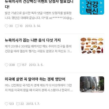
뉴욕의사의 건강백신 이벤트 당첨자 발표입니
굴에 붙였다가 쓰레기통에 버려야 한다는 기막힌 비극이
다!
있었으나 내 얼굴의 변화가 너무 급작스러워 보여서 군소
글 내용
리 없이 그냥 시키는 대로 했습니다. 그런데 돈도 돈이지만
발간 기념으로 실시한 독자 댓글 이벤트 당첨자를 발표합
더 큰 문제는 마스크 팩을 붙이려니 이만저만 정성이 필요
니다. 명단은 아래와 같습니다. 이*호 az******30@g
한 것이 아니었습니다. 시간도 따로 내야 하고 마스크 팩 하
mail.com 위*돔 s****9@gmail.com 송*현 fl***x
작성시간
30
10
2013. 3. 14.
는 날도 잊지 않고 계속 ..
@daum.net 한*석 h******8@gmail.com 최*복 rai
nbless@hanmail.net 안*원 ju***s@gmail.com 박
*경 ke*****g@daum.net 여*원 a****o@naver.c
뉴욕의사가 꼽는 나쁜 음식 다섯 가지
om ru**er ru******1@gmail.com 석*홍 jh******
글 내용
제가 20대나 30대일 때까지만 해도 주위의 친구들 중에
*9@hanmail.net 참여해주신 여러분께 진심으로 감사드
건강을 따라 열심히 챙기는 사람도 없었고 저 자신도 그랬
립니다. 당첨자 여러분들께는 출판사에서 직접 연락이 갈
습니다. 아무래도 건강에 어느 정도는 자신이 있었기 때문
것입니다. 며칠내로 출판사에서 전화번호와 주소를 묻는
입니다. 그런데 40세가 넘어가면서 주변에서 ‘건강이 제일
이메일을 받으시고 답을 주시면 원하시는 주소로 배송이
작성시간
338
157
2013. 3. 5.
중요하다.’라거나 ‘건강을 항상 챙겨야 한다.’라는 인사를 듣
될 것입니다...
기도 하고, 서로 정보를 공유하기도 하기 시작했습니다. 여
담입니다만 저 자신의 경우 40세를 넘어서면서 제 신체에
미국에 살면 꼭 알아야 하는 경제 영단어
관해 뭔가 특이한 세 가지 현상을 발견했습니다. 첫째는 거
글 내용
짓말 조금 보태고 20세에서 39세까지는 감기를 거의 앓은
어느 선진화된 국가든지 경제 제도가 다 비슷하여서 그런
적이 없는 것 같은데 40세부터 일년에 두 세 번씩은 감기
지 처음 미국에 왔을 때 미국의 경제 시스템이나 한국의 시
에 걸렸습니다. 물론 가벼운 기침과 콧물, 목소리 변화, 미
스템에서 커다란 차이를 발견하지 못하였고 다만 한국에서
열 정도가 전부였기 때문에 진정한 의미의 ‘병’이라고 이름
는 일상화되지 않은 개인수표의 사용이라든지 협상을 통해
작성시간
123
22
2013. 1. 7.
붙이기도 어렵습니다..
자동차 가격을 깎아서 산다던가 주택담보 대출을 재융자를