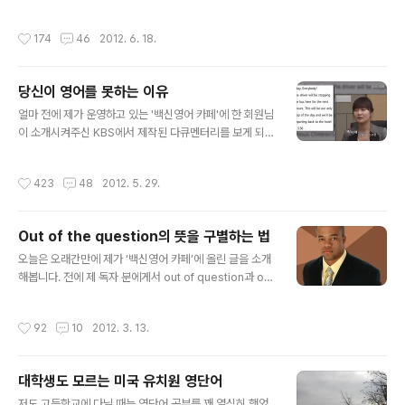
은 블로그를 이름을 바꾸어서 사는 곳에 구애를 받지 않게
차를 보거나 한국의 상품 광고를 보면 느껴지는 자부심 말
‘미국에서 의사하기’ 정도로 바꾸는 것이었습니다. 하지만
입니다. 지금은 약간 무덤덤해졌지만 뉴욕의 타임스퀘어의
작성시간
174
46
2012. 6. 18.
실제 시도를 해보지 않아서 블..
좋은 자리를 차지하고 있는 삼성전자와 엘지의 광고판을
처음 보았을 때 가슴이 뿌듯했습니다. 한국 기업도 이렇게
일본, 미국 기업과 어깨를 나란히 하는구나 하고 말이죠. 제
당신이 영어를 못하는 이유
가 7년 전 처음 미국 중부의 도시 세인트 루이스에 내렸을
글 내용
때도 많은 수는 아니었지만 돌아다니는 현대의 EF 소나타
얼마 전에 제가 운영하고 있는 '백신영어 카페'에 한 회원님
랄지 기아의 리오와 같은 차를 보게 되면 흐뭇한 마음이 들
이 소개시켜주신 KBS에서 제작된 다큐멘터리를 보게 되었
었습니다. 심지어는 아주 드물게 보이는 스즈키의 베로나
습니다. 방영은 이미 작년 11월에 되었던 것을 이제야 보게
라는 이름으로 팔리는 대우의 매그너스를 보아도 반가운
되었는데 보고 나서 느낀 소감은 제가 '뉴욕의사의 백신영
작성시간
423
48
2012. 5. 29.
마음이 생겼습니다. 미국을 잠시 방문하는 ..
어'에서 오래 전부터 주장하던 것들이 이제야 메인스트림
미디어에서도 관심을 가지게 되었구나 하는 생각이었고 어
떻게 생각하면 영어공부의 방법론의 커다란 변화가 이제
Out of the question의 뜻을 구별하는 법
사회 전반에 인지할 정도로 퍼지게 되었다는 것을 느끼게
글 내용
도 되었습니다. 제가 지금 이런 이야기를 하면 제 블로그의
오늘은 오래간만에 제가 ‘백신영어 카페’에 올린 글을 소개
독자들은 한 이야기를 또하는 구나 하고 생각하시겠지만
해봅니다. 전에 제 독자 분에게서 out of question과 out
제 블로그의 독자가 아니셨던 분들 중에는 이런 주장도 다
of the question의 의미가 the 하나 있고 없고에 따라서
있나 하고 신기하게 생각할지 모르겠습니다. 어쨌거나 오
왜 그렇게 다른지 질문을 받았던 바 제 나름대로의 생각을
작성시간
92
10
2012. 3. 13.
늘은 이 다큐멘터리를 소개해드리겠습니다. ..
정리해서 쓴 짧은 글입니다. 글을 시작하기 전에 아래 문장
으로 짧은 영작문을 나름대로 해보시기 바랍니다. “대학가
는 것이 불가능하다면, (인터넷으로 공부하는) ITT techni
대학생도 모르는 미국 유치원 영단어
cal college를 생각해보세요.” 조건은 위의 광고 문구를
글 내용
영어로 번역하되, impossible이라는 단어를 사용하면 안
저도 고등학교에 다닐 때는 영단어 공부를 꽤 열심히 했었