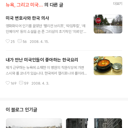
더보기
뉴욕, 그리고 미국 생활 이야기
의 다른 글
미국 변호사와 한국 의사
글 내용
영화화되어 인기를 끌었던 ‘펠리컨 브리프’, ‘타임투킬’, ‘레
인메이커’ 등의 소설을 쓴 존 그리샴의 초기작인 ‘의뢰인’을
예전에 읽은 적이 있습니다. 이 소설의 내용 중에 한 소년이
25
56
2008. 4. 15.
마피아 변호사의 자살을 목격하게 되고 FBI로부터 조사를
받게 되는데 자신을 보호하기 위해 변호사를 고용하는 장
면이 기억납니다. 변호비로 소년은 단돈 1달러를 내놓는데
내가 만난 미국인들이 좋아하는 한국요리
아무리 별로 성공적이지 못한 변호사 생활을 지내고 있었
글 내용
다 하더라도 이런 제안을 받아들인 이 변호사 아줌마는 참
제가 근무하는 뉴욕에 소재한 이 병원의 직원식당에 가면
인상적이었습니다. 소년의 처지가 딱해보였는지 아니면 소
스시와 롤 코너가 있습니다. 한국에서 캘리포니아 롤이라
년의 용기가 가상하다고 생각했는지, 그것도 아니면 단지
고 알았던 이 일본음식은 마치 한국의 김밥과 비슷하지만
호기심 때문이었는지 기억은 잘 나지 않지만 하여간 흔치
169
59
2008. 4. 3.
내용물이 밥과 더불어 오이, 아보카도와 같은 야채와 새우,
않은 결정이었던 것 같습니다. 소송을 부추기는 미국 변호
게살등 해산물로 주로 채워지고 단무지나 고기류는 자주
사들 예전에 텍사스 주 휴스턴..
들어가지 않는 것 같습니다. 제가 그나마 한국음식과 비슷
하게 여겨져서 자주 먹는 이 롤은 김밥과 비교해서 너무 비
싸고 양도 적고 맛도 너무 심심합니다. 하지만 미국인들은
이 블로그 인기글
맛이 좋아서 그런지 건강식이라고 생각해서 그런지 잘도
사먹는 음식이고 매진도 잘 되기 일쑤입니다. 예전에 동양
인이라고는 눈을 씻고 봐도 찾을 수 없는 미국 중부 지방에