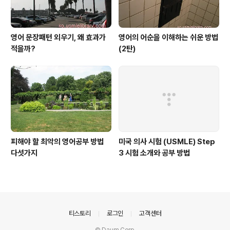
영어 문장패턴 외우기, 왜 효과가
영어의 어순을 이해하는 쉬운 방법
적을까?
(2탄)
피해야 할 최악의 영어공부 방법
미국 의사 시험 (USMLE) Step
다섯가지
3 시험 소개와 공부 방법
의안내
티스토리
로그인
고객센터