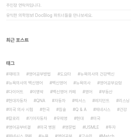
주인장 연락처입니다.
유익한 의학정보! DocBlog 파트너들을 만나보세요.
최근 포스트
태그
재테크
영어공부방법
도요타
뉴욕의사의 건강백신
뉴욕의사의 백신영어
백신영어
뉴욕의사
영어공부요령
다이어트
이명박
백신영어 카페
영어
부동산
현대자동차
QNA
자동차
렉서스
레지던트
리스닝
미국 의사 시험
한국
침술
Q & A
제네시스
건강
칼로리
기아자동차
우제영
현대
미국
영어공부비결
미국 병원
영문법
USMLE
투자
제네시스 쿠페
뉴욕
영어공부
고수민
Match