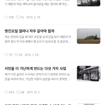
된다는 것입니다. 답은 본 글의 아래쪽에 위치한 광고 그림
기 때문에 처음 대학교에 들어갔을 때는 영어에 꽤 자신이
속에 들어있습니다. 학교에서 영어공부를 열심히 하신 분
있었습니다. 전공이 의학이라서 원서를 볼 일도 많을 것이
이라면 out of question이라는..
었으므로 나의 든든한 영어 실력이 뒷받침에 잘 되어 줄 것
작성시간
228
76
2012. 2. 13.
이라는 확신이 있었습니다. 그래도 천성이 겸손한지라(?)
여기에 만족하지 않고 더 영어실력을 기르기 위해 영어 공
부할 방법을 찾고 있었습니다. 그 중에 하나가 타임지를 구
엔진오일 얼마나 자주 갈아야 할까
독하는 것이었습니다. 당시 대학가에 뉴스위크지와 타임지
글 내용
읽는 붐이 있었는데 저는 그 중에서도 조금 더 어렵다는 타
저는 한국에 있을 때 대우 르망을 십여 년을 탔기 때문에 자
임지를 읽는 것을 취미로 삼기로 결심했습니다. 그런데 타
동차 정비 주기에 대해서 꽤 상식이 있어야 할 것 같은데도
임지를 읽다 보니 문장구조도 파악이 안되었지만 더 문제
엔진 오일 교환을 제외하고는 특별히 뭘 교환해야 하는지
는 모르는 단어가 너무 많아서 읽을 수가 없었습니다. 그래
에 대해 생각해본 적이 거의 없었습니다. 어차피 카센터에
작성시간
70
32
2012. 1. 23.
도 읽다 보면 자연히 극복이 될 줄 알..
가면 알아서 이것 저것 갈라고 하니까 그대로 하기는 했는
데 그래도 엔진오일과 필터 류를 제외하고는 뭘 특별히 손
봐야 한다고 추천을 받아 본 기억도 없습니다. 물론 차가 고
서민을 더 가난하게 만드는 다섯 가지 사업
장이 나서 고친 경험은 여러 번이지만 기본적인 정기적 정
글 내용
비에 대한 상식이 그 정도였습니다. 제가 미국 와서 2005
제가 이전 글에서 누구라도 부자가 되기 원하면 부자의 습
년 구입한 도요타 캠리가 이제 만으로 7년이 되어 갑니다.
관을 따라야 하고, 가난한 사람의 습관을 버리지 못하면 계
마일리지로는 무려 10만 마일을 작년 말에 넘겼습니다. 지
속 가난 속에 머무르게 될 것이라는 이야기를 한적이 있습
금 현재 마일리지를 킬로미터로 환산하니 무려 17만 5천
니다. (엄밀하게 말하면 제가 생각해낸 것은 아니고 들은 것
작성시간
433
68
2011. 12. 1.
킬로미터를 운행했습니다. ..
을 옮긴 것입니다.) 물론 가난한 사람들이 잘못된 습관을 가
졌기 때문에 가난하다라는 식으로 비약하면 안되겠습니다
만 부자들이 돈을 모으고 활용하는데 어떤 패턴을 가지고