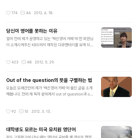
은 블로그를 이름을 바꾸어서 사는 곳에 구애를 받지 않게
차를 보거나 한국의 상품 광고를 보면 느껴지는 자부심 말
‘미국에서 의사하기’ 정도로 바꾸는 것이었습니다. 하지만
입니다. 지금은 약간 무덤덤해졌지만 뉴욕의 타임스퀘어의
작성시간
174
46
2012. 6. 18.
실제 시도를 해보지 않아서 블..
좋은 자리를 차지하고 있는 삼성전자와 엘지의 광고판을
처음 보았을 때 가슴이 뿌듯했습니다. 한국 기업도 이렇게
일본, 미국 기업과 어깨를 나란히 하는구나 하고 말이죠. 제
당신이 영어를 못하는 이유
가 7년 전 처음 미국 중부의 도시 세인트 루이스에 내렸을
글 내용
때도 많은 수는 아니었지만 돌아다니는 현대의 EF 소나타
얼마 전에 제가 운영하고 있는 '백신영어 카페'에 한 회원님
랄지 기아의 리오와 같은 차를 보게 되면 흐뭇한 마음이 들
이 소개시켜주신 KBS에서 제작된 다큐멘터리를 보게 되었
었습니다. 심지어는 아주 드물게 보이는 스즈키의 베로나
습니다. 방영은 이미 작년 11월에 되었던 것을 이제야 보게
라는 이름으로 팔리는 대우의 매그너스를 보아도 반가운
되었는데 보고 나서 느낀 소감은 제가 '뉴욕의사의 백신영
작성시간
423
48
2012. 5. 29.
마음이 생겼습니다. 미국을 잠시 방문하는 ..
어'에서 오래 전부터 주장하던 것들이 이제야 메인스트림
미디어에서도 관심을 가지게 되었구나 하는 생각이었고 어
떻게 생각하면 영어공부의 방법론의 커다란 변화가 이제
Out of the question의 뜻을 구별하는 법
사회 전반에 인지할 정도로 퍼지게 되었다는 것을 느끼게
글 내용
도 되었습니다. 제가 지금 이런 이야기를 하면 제 블로그의
오늘은 오래간만에 제가 ‘백신영어 카페’에 올린 글을 소개
독자들은 한 이야기를 또하는 구나 하고 생각하시겠지만
해봅니다. 전에 제 독자 분에게서 out of question과 out
제 블로그의 독자가 아니셨던 분들 중에는 이런 주장도 다
of the question의 의미가 the 하나 있고 없고에 따라서
있나 하고 신기하게 생각할지 모르겠습니다. 어쨌거나 오
왜 그렇게 다른지 질문을 받았던 바 제 나름대로의 생각을
작성시간
92
10
2012. 3. 13.
늘은 이 다큐멘터리를 소개해드리겠습니다. ..
정리해서 쓴 짧은 글입니다. 글을 시작하기 전에 아래 문장
으로 짧은 영작문을 나름대로 해보시기 바랍니다. “대학가
는 것이 불가능하다면, (인터넷으로 공부하는) ITT techni
대학생도 모르는 미국 유치원 영단어
cal college를 생각해보세요.” 조건은 위의 광고 문구를
글 내용
영어로 번역하되, impossible이라는 단어를 사용하면 안
저도 고등학교에 다닐 때는 영단어 공부를 꽤 열심히 했었