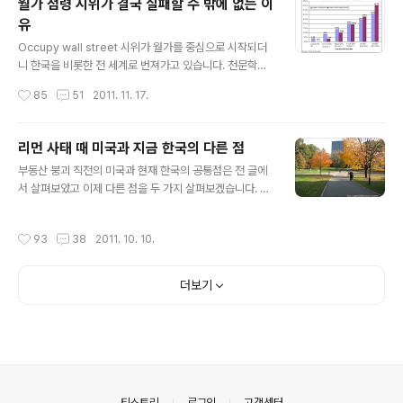
월가 점령 시위가 결국 실패할 수 밖에 없는 이
있고, 가난한 사람이 생활을 꾸려가는 데에서는 어떤 낭비
유
적인 요소가 발견되는가를 살펴볼 가치가 있을 것입니다.
글 내용
제가 할 이야기는 기본적으로는 미국의 현실에 관한 이야
Occupy wall street 시위가 월가를 중심으로 시작되더
기입니다만 한국에서도 매우 가까운 유사점을 찾아볼 수
니 한국을 비롯한 전 세계로 번져가고 있습니다. 천문학적
있습니다. 미국에서 가난한 사람들이 사는 곳에 가보면 가
인 손실을 낸 거대 투자은행들이 정부의 도움으로 살아났
작성시간
85
51
2011. 11. 17.
난한 사람들이 잘 이용하는 사업체들이 있는데 ..
으면서도 자사의 임직원들에게는 일반인들은 상상도 못하
는 보너스를 준다는 뉴스는 상위 1% 부자를 향한 99%의
나머지 사람들의 분노를 더욱 부채질하기에 충분했습니다.
리먼 사태 때 미국과 지금 한국의 다른 점
정부의 돈 찍어내기는(정확히는 연방준비은행) 실물가치의
글 내용
부동산 붕괴 직전의 미국과 현재 한국의 공통점은 전 글에
상승을 불러왔고 덕분에 유가를 비롯한 각종 물가가 올라
서 살펴보았고 이제 다른 점을 두 가지 살펴보겠습니다. 다
서 미국도 한국처럼 보통 사람의 삶은 더욱 팍팍해졌습니
른 점의 첫 번째는 LTV입니다. 이게 바로 정부가 믿는 구석
다. 더욱이 실업률은 9%대의 고공행진이 언제 끝날지 기
인 듯 합니다. 가장 대표적인 근거가 LTV(loan-to-value
약이 없고 한국처럼 미국도 특히 청년 실업이 매우 심각합
작성시간
93
38
2011. 10. 10.
ratio, 담보대출 인정비율)가 우리나라 금융기관의 경우 4
니다. 사람들은 생각하기에 9%가 취업을 못하고 있으니 9
0% 정도라는 것입니다. 즉, 집 값이 1억의 가치가 있다면
1%는 직장이 있는 것은 아닌가 오해할 수..
이에 따른 대출은 4천만 원에 불과하니 최악의 경우 집 값
더보기
이 반 값으로 폭락해서 5천만 원이 되더라도 은행은 여전
히 담보로 잡은 주택을 차압 하기만 하면 충분히 손실을 만
회할 수 있으니 주택가격 폭락이 미국과 같은 금융기관 부
실화로 연결되지는 않을 것이라는 것입니다. 미국의 경우
2007년 전에는 주택 대출시 주택 가격의 80% 정도를 대
출해주는..
의안내
티스토리
로그인
고객센터