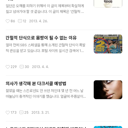
글 내용
연속 거르는 것입니다. 그냥 굶기만 하면 되니까 세상에 이
일단은 오해를 피하기 위해서 이 글의 제목부터 확실하게
렇게 쉬운 단식법이 없겠습니다만 그래도 최소한으로 해줘
짚고 넘어가야 할 것 같습니다. 이 글의 제목은 ‘간헐적 단
야 할 것이 있습니다. 그것은 바로 단식에 필연적으로 따르
식이 가장 좋은 혹은 가장 바람직한 다이어트 방법’이라거
작성시간
86
12
2013. 4. 26.
는 변비를 예방해주고 영양의 균형을 ..
나 ‘간헐적 단식이 가장 좋은 건강법이다’도 아니고 ‘실천하
기 쉬운 체중 감량법’이라는 이야기도 아닙니다. 제목을 다
시 보시면 아시겠지만 ‘간헐적 단식법을 실천하면 체중 감
간헐적 단식으로 몸짱이 될 수 없는 이유
량에 성공할 가능성이 높다’라는 것입니다. 어떤 사람들에
글 내용
얼마 전에 SBS 스페셜을 통해 소개된 간헐적 단식이 폭발
게는 마치 ‘공부를 열심히 하면 시험을 잘 볼 확률이 높
적 관심을 받고 있습니다. 포털 사이트 실시간 검색어 1위
다’라는 아주 당연하고도 어처구니없는 명제일 수도 있지
에도 오르고, 관련 책들도 잘 팔리고 있고, 뉴스에도 계속
만 우리 대부분의 의지는 약하지만 체중을 줄이고 싶은 사
나오더군요. 간헐적 단식을 실천하여 몸짱이 되었다고 소
람들에게는 나름 중요한 이유가 있습니다. 그 중요한 이유
작성시간
229
30
2013. 4. 4.
개되신 출연자께서는 간헐적 단식에 대해 책까지 내신다고
란 ‘운동으로 체중을 줄이기가 쉽지 않다’라는 현실 때문입
합니다. 이 글의 제목만 보고 제가 간헐적 단식 자체를 비판
니다. 누구나 다 아는 당연한 진리는 ..
이나 반박하려는 것으로 오해하시면 안 될 것이 저도 간헐
의사가 생각해 본 다크서클 예방법
적 단식의 지지자(?)입니다. 더 구체적으로 말하면 간헐적
글 내용
단식 자체를 지지하는 것이 아니라 그 개념을 지지하는 것
젊었을 때는 스킨로션도 안 쓰던 저인데 몇 년 전 어느 날
이긴 합니다만 하여간 간헐적 단식에 대해 지나친 기대나
마눌님이 충격적인 이야기를 했습니다. 얼굴에 주름살이
오해를 풀고 현실적인 기대를 가지시도록 도와드리는 것이
너무 많아져 보기 안 좋으니까 마스크 팩을 하라는 것입니
이 글의 목적이 되겠습니다. 혹시 ‘간헐적 단식’이라는 말
다. 거울을 자세히 보니 원래 있던 잔주름 말고도 주름이 꽤
작성시간
173
25
2013. 3. 21.
자체를 처음 들어본 분들을 위해..
많아졌다는 것을 알게 되었습니다. 어느 날 마눌님이 한 장
천원씩이나 하는 마몽드 마스크 팩 수십 장을 한국 인터넷
쇼핑몰에서 수입(?)을 했습니다. 말하자면 천 원 한 장을 얼