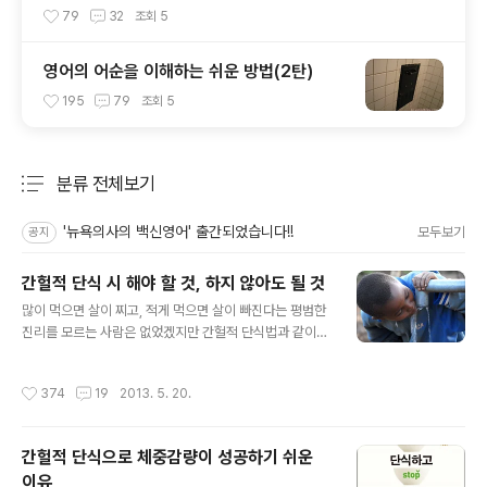
79
32
조회
5
영어의 어순을 이해하는 쉬운 방법(2탄)
195
79
조회
5
분류 전체보기
주요 글 목록
'뉴욕의사의 백신영어' 출간되었습니다!!
모두보기
공지
간헐적 단식 시 해야 할 것, 하지 않아도 될 것
글 내용
많이 먹으면 살이 찌고, 적게 먹으면 살이 빠진다는 평범한
진리를 모르는 사람은 없었겠지만 간헐적 단식법과 같이
체계적이고 계획적으로 적게 먹는 생활 습관을 삶 속에 정
착시키는 다이어트 법은 흔한 것이 아니었기에 요즘 각광
작성시간
374
19
2013. 5. 20.
을 많이 받고 있는 듯 합니다. 간헐적 단식법은 많은 변형이
있지만 글자 그대로 어쩌다 한번씩 굶는 것을 말합니다. 제
가 개인적으로 추천하는 방법은 SBS 다큐멘터리에 나온
간헐적 단식으로 체중감량이 성공하기 쉬운
간헐적 단식 전문가 브래드 필론의 방법과 유사하게 일주
이유
일에 이틀을 골라서 2끼(점심과 저녁 혹은 저녁과 아침)를