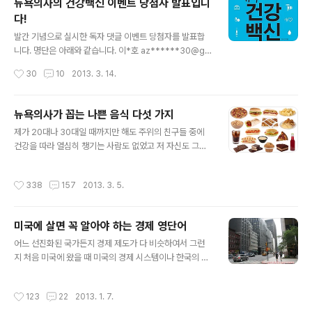
뉴욕의사의 건강백신 이벤트 당첨자 발표입니
굴에 붙였다가 쓰레기통에 버려야 한다는 기막힌 비극이
다!
있었으나 내 얼굴의 변화가 너무 급작스러워 보여서 군소
글 내용
리 없이 그냥 시키는 대로 했습니다. 그런데 돈도 돈이지만
발간 기념으로 실시한 독자 댓글 이벤트 당첨자를 발표합
더 큰 문제는 마스크 팩을 붙이려니 이만저만 정성이 필요
니다. 명단은 아래와 같습니다. 이*호 az******30@g
한 것이 아니었습니다. 시간도 따로 내야 하고 마스크 팩 하
mail.com 위*돔 s****9@gmail.com 송*현 fl***x
작성시간
30
10
2013. 3. 14.
는 날도 잊지 않고 계속 ..
@daum.net 한*석 h******8@gmail.com 최*복 rai
nbless@hanmail.net 안*원 ju***s@gmail.com 박
*경 ke*****g@daum.net 여*원 a****o@naver.c
뉴욕의사가 꼽는 나쁜 음식 다섯 가지
om ru**er ru******1@gmail.com 석*홍 jh******
글 내용
제가 20대나 30대일 때까지만 해도 주위의 친구들 중에
*9@hanmail.net 참여해주신 여러분께 진심으로 감사드
건강을 따라 열심히 챙기는 사람도 없었고 저 자신도 그랬
립니다. 당첨자 여러분들께는 출판사에서 직접 연락이 갈
습니다. 아무래도 건강에 어느 정도는 자신이 있었기 때문
것입니다. 며칠내로 출판사에서 전화번호와 주소를 묻는
입니다. 그런데 40세가 넘어가면서 주변에서 ‘건강이 제일
이메일을 받으시고 답을 주시면 원하시는 주소로 배송이
작성시간
338
157
2013. 3. 5.
중요하다.’라거나 ‘건강을 항상 챙겨야 한다.’라는 인사를 듣
될 것입니다...
기도 하고, 서로 정보를 공유하기도 하기 시작했습니다. 여
담입니다만 저 자신의 경우 40세를 넘어서면서 제 신체에
미국에 살면 꼭 알아야 하는 경제 영단어
관해 뭔가 특이한 세 가지 현상을 발견했습니다. 첫째는 거
글 내용
짓말 조금 보태고 20세에서 39세까지는 감기를 거의 앓은
어느 선진화된 국가든지 경제 제도가 다 비슷하여서 그런
적이 없는 것 같은데 40세부터 일년에 두 세 번씩은 감기
지 처음 미국에 왔을 때 미국의 경제 시스템이나 한국의 시
에 걸렸습니다. 물론 가벼운 기침과 콧물, 목소리 변화, 미
스템에서 커다란 차이를 발견하지 못하였고 다만 한국에서
열 정도가 전부였기 때문에 진정한 의미의 ‘병’이라고 이름
는 일상화되지 않은 개인수표의 사용이라든지 협상을 통해
작성시간
123
22
2013. 1. 7.
붙이기도 어렵습니다..
자동차 가격을 깎아서 산다던가 주택담보 대출을 재융자를