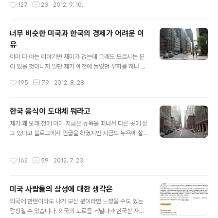
작성시간
127
23
2012. 9. 10.
다고 생각하시면 될 듯 합니다. 여담..
되었던 종래의 k pop의 인기와는 달리 유럽과 미주를 휩
쓰는 모양이 정말 심상치 않습니다. 물론 유럽과 미주대륙
에도 k pop팬은 많이 있었고 비나 소녀시대의 미국 활동
너무 비슷한 미국과 한국의 경제가 어려운 이
도 잠깐 화제가 되기는 했지만 아시아를 제외한 곳에서 한
유
류 열풍은 그저 특이한 아이들의 특이한 취향에 불과했지
글 내용
학생들 대다수가 알거나 이를 넘어서 어른까지 아는 정도
이미 다 아는 이야기면 재미가 없는데 그래도 모르시는 분
는 절대 아니었습니다. 그런데 이게 변했습니다. 물론 싸이
이 있을 것이니까 일단 제가 예전에 들었던 우화를 하나 소
의 강남 스타일 한 곡에 국한된 것이긴 하지만 k pop 역사
개해드리겠습니다. 그리 오래 되지 않는 옛날에 한 산 중 마
작성시간
195
79
2012. 8. 28.
를 새로 쓸 일이 생겼습니다. 일단 아..
을이 있었습니다. 이 마을 뒤 산에는 원숭이가 많았는데 마
을 사람들과 잘 공존하며 살고 있었습니다. 어느 날 이 평화
로운 마을에 커다란 돈 가방을 든 사업가하고 그 운전사가
한국 음식이 도대체 뭐라고
나타났습니다. 이들은 마을 사람에게 자신들은 원숭이가
글 내용
제가 꽤 오래 전에 이미 지금은 뉴욕을 떠나서 다른 곳에 살
필요한데 원숭이를 잡아 오는 사람에게는 10만원씩 주겠
고 있다고 블로그에서 언급을 하였지만 지금도 뉴욕에 살
다고 광고를 냈습니다. 마을 사람들은 안 그래도 소일을 삼
고 있는 것으로 오해하는 사람들의 전화나 이메일을 종종
아서 용돈을 버는 재미에 원숭이를 잡아서 팔았습니다. 처
받습니다. 어차피 모든 사람이 다 제 블로그를 구석구석 꼼
음에는 아무것도 모르던 원숭이들이 마을 사람들을 두려워
작성시간
162
59
2012. 7. 23.
꼼히 읽고 기억하는 것은 아닐 테니 블로그 이름이 ‘뉴욕에
하기 시작했고 점차 마을 사람들에게서 도망가기 시작했습
서 의사하기’인 이상 피할 수 없는 숙명과도 같은 것이라고
니다. 그래서 원숭이 잡는 게 점점 힘들..
생각합니다. 3년 전 뉴욕을 떠나서 미주리 주의 시골로 갔
미국 사람들의 삼성에 대한 생각은
었을 때 많은 고민이 있었습니다. 블로그를 폐쇄하거나 중
글 내용
단할 것이냐 아니면 이름을 바꿀 것이냐 그도 아니면 이름
외국에 한번이라도 나가 보신 분이라면 느꼈을 수도 있는
을 그대로 둘 것인가 하고 말입니다. 당시 가장 유력한 대안
감정일 수 있습니다. 외국의 도로를 거닐다가 한국산 자동