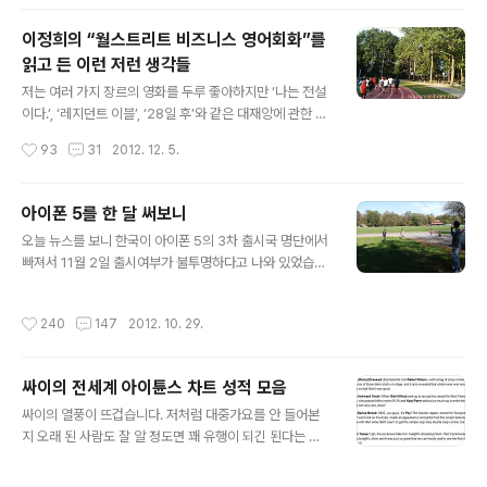
통해 이자를 낮추는 것 등 몇 가지에서만 차이를 잘 극복하
면 기본적인 생활에 지장이 없다는 것을 알게 되었습니다.
이정희의 “월스트리트 비즈니스 영어회화”를
그런데 살면서 보니 처음 미국 생활을 시작할 때 일상적인
읽고 든 이런 저런 생각들
경제 생활에 필요한 영단어에 대한 이해가 너무 부족했다
글 내용
는 것을 알게 되었습니다. 미국에 오래 산 사람은 그냥 감으
저는 여러 가지 장르의 영화를 두루 좋아하지만 ‘나는 전설
로 의미를 터득하고 실생활에서 의미를 다시 한번 느끼면
이다.’, ‘레지던트 이블’, ‘28일 후’와 같은 대재앙에 관한 영
서 다 배우게 되긴 하지만 처음 미국 생활을 시작할 때는 저
화와 ‘월스트리트’, ‘마진콜’, ‘컴퍼니맨’과 같은 기업이나 경
작성시간
93
31
2012. 12. 5.
같이 미국에 온지 얼마 안 되는 사람에게..
제를 다른 영화를 특히 좋아합니다. 개개의 영화를 좋아하
는 이유는 분명히 있습니다만 내가 이렇게 끌리는 이들 영
화에 혹시 공통점이 있나 생각해본 적이 있는데 처음에는
아이폰 5를 한 달 써보니
‘뉴욕’이라는 곳이 등장하는 영화들이라서 그런가 하다가
글 내용
오늘 뉴스를 보니 한국이 아이폰 5의 3차 출시국 명단에서
생각해보니 꼭 그런 것도 아니고(‘28일 후’는 무대가 영국
빠져서 11월 2일 출시여부가 불투명하다고 나와 있었습니
입니다.), 재앙에 관한 이야기인가 했는데 꼭 그런 것도 역
다. 미국에 사는 관계로 일찌감치 아이폰 5를 살 수 있었던
시 아니었는데(‘컴퍼니맨’은 기업 재건의 희망에 관한 이야
제가 운이 좋은 것인가 생각도 했지만 사실 이번 아이폰은
기입니다.) 굳이 한가지를 생각해낸 것이 이들 영화에서 병
작성시간
240
147
2012. 10. 29.
개인적으로 별다른 감흥이 없었습니다. 어쨌거나 한 달 먼
으로 인해 ‘좀비’처럼 변해서 이건, 대기업이나 금융회사라
저 아이폰 5를 써 보았으니 한국에서 기다리시는 분들이
는 커다란 ..
계시다면 참고하시라고 조금 감상을 적어볼까 합니다. 지
싸이의 전세계 아이튠스 차트 성적 모음
금 인터넷을 보면 각종 블로그와 기사, 동영상으로 아이폰
글 내용
5에 대한 정보는 충분합니다. 제 글에서는 아이폰 5에 대
싸이의 열풍이 뜨겁습니다. 저처럼 대중가요를 안 들어본
한 정보를 얻으실 것이 아니고 그냥 스마트폰을 좋아하지
지 오래 된 사람도 잘 알 정도면 꽤 유행이 되긴 된다는 이
만 잠시도 없으면 못사는 매니아 부류가 아닌 그냥 평범한
야기인데 저도 어느 정도인지 궁금해서 아이튠스 차트를
비전문가 사용자 입장에서 무슨 느낌이었는지 가볍게 듣는
찾아보고는 깜짝 놀랐습니다. 한국과 일본, 동남아에 국한