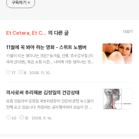
구독하기
더보기
Et Cetera, Et Cetera, Et Cetera
의 다른 글
11월에 꼭 봐야 하는 영화 - 스위트 노벰버
글 내용
11월이 되는 생각나는 것은? 늦가을, 단풍, 추수감사절 (미
국에 산다면), 혹은 쇼핑 시즌… 나에게 가장 생각나는 것은
이 달콤한 11월이라는 제목의 영화이다. 당시 나는 미국행
17
8
2008. 11. 10.
을 결심하고 영어를 완전 정복하고자 하는 열망에 불타있
었고 영어 공부에 도움이 될 거라는 핑계를 가지고 할리우
드 영화는 아무거나 다 보는 상황이었다. 매우 비싸고 비효
의사로써 추리해본 김정일의 건강상태
율적인 공부방법임에 확실했지만 덕분에 개봉영화를 매주
글 내용
몇 개씩 보러 다녔다. 그때는 왜 그렇게 영화가 다 재미있는
요즘 잇달아서 김정일 국방위원장의 건강에 관한 뉴스들이
지 영화가 시작하기 전에 나오는 각 영화사의 로고를 보기
전해 오고 있습니다. 처음에는 공식행사에서 모습이 안 보
만 해도 흥분이 되곤 했었다. 그날은 2001년 10월 중순의
인다며 와병설이 흘러나오다가 나중에는 각종 매체에서 김
금요일 늦은 저녁이었고 극장은 젊은이들로 꽉 차 있었다.
60
10
2008. 9. 16.
위원장이 뇌졸중(중풍)에 걸렸음을 확인해주는 구체적인
덕분에 인기가 있는 영화는 대부분 매진이거나 늦게까지
보도가 나왔습니다. 그리고 최근 다시 중국의 군의관들이
기다렸어야 했었고 그래서 ..
북한까지 가서 김 위원장을 수술했고 현재는 재활치료 중
이라고 합니다. 이런 일련의 보도를 보면서 김정일의 건강