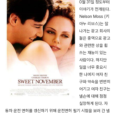
0
월
31
일 정도부터
이야기가 전개된다
.
Nelson Moss (
키
아누 리브스
)
는 잘
나가는 광고 회사의
젊은 중역으로 광고
와 관련한 상을 휩
쓰는 재능이 있는
사람이다
.
하지만
일을 너무 중요시
한 나머지 여자 친
구와 약속을 번번히
어기고 여자 친구는
넬슨에 대해 점점
실망하게 된다
.
자
동차 운전 면허를 갱신하기 위해 운전면허 필기 시험을 보러 간 넬