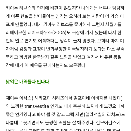
키아누 리브스의 연기에 비판이 많았지만 나에게는 너무나 담담하
게 아픈 현실을 받아들이는 연기는 오히려 보는 사람이 더 가슴 아
프게 만들었다
.
내가 키아누 리브스를 좋아해서 그런지 시월애를
리메이크한 레이크하우스
(2006)
도 극장에 가서 봤는데 다시 한
번의 멜로 연기도 어색하다는 생각이 들지 않았다
.
오히려 마치 여
자처럼 감정과 표정이 변화무쌍한 미국남자라기 보다는 다소 무뚝
뚝하고 꺼벙한 한국남자 같은 느낌을 받았고 여기서 비롯된 동질
감에 내가 이 배우를 편애하는지도 모르겠다
.
낯익은 배역들과 만나다
제이슨 이삭스
(
해리포터 시리즈에서 말포이네 아버지롤 나왔다
)
의 느끼한
transvestite
연기도 내가 충분히 느끼하게 느꼈으니까
좋은 연기였다고 봐야 될 것 같고 그렉 저먼
(
앨리맥빌의 리처드
)
도
나름대로 웃기면서도 불쌍한 역할을 잘 해주었다
.
길모어걸스에
나오는 로렌 그래함도 잠깐 초반에 속옷차림으로 나오는데 조금