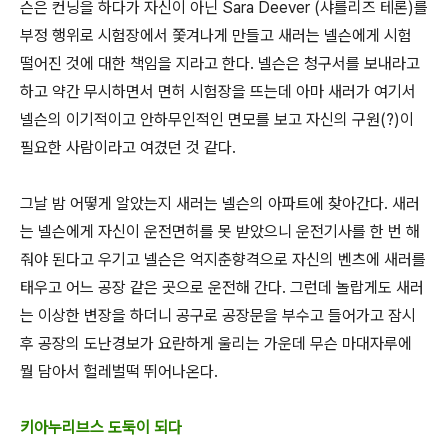
슨은 컨닝을 하다가 자신이 아닌
Sara Deever (
샤를리즈 테론
)
를
부정 행위로 시험장에서 쫓겨나게 만들고 새러는 넬슨에게 시험
떨어진 것에 대한 책임을 지라고 한다
.
넬슨은 청구서를 보내라고
하고 약간 무시하면서 면허 시험장을 뜨는데 아마 새러가 여기서
넬슨의 이기적이고 안하무인적인 면모를 보고 자신의 구원
(?)
이
필요한 사람이라고 여겼던 것 같다
.
그날 밤 어떻게 알았는지 새러는 넬슨의 아파트에 찾아간다
.
새러
는 넬슨에게 자신이 운전면허를 못 받았으니 운전기사를 한 번 해
줘야 된다고 우기고 넬슨은 억지춘향격으로 자신의 벤츠에 새러를
태우고 어느 공장 같은 곳으로 운전해 간다
.
그런데 놀랍게도 새러
는 이상한 변장을 하더니 공구로 공장문을 부수고 들어가고 잠시
후 공장의 도난경보가 요란하게 울리는 가운데 무슨 마대자루에
뭘 담아서 헐레벌떡 뛰어나온다
.
키아누리브스 도둑이 되다