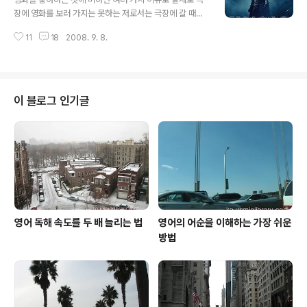
기를 해보려고 합니다. 의사는 추리가 직업 제가 전에 우리
장에 영화를 보러 가지는 못하는 저로서는 극장에 갈 때는
나라 최초의 우주인으로 기록된 이소연씨의 건강상태에 관
상당히 신중하게 영화를 고를 수 밖에 없습니다. 한국에 있
하여 추리해본 글을 썼던 적이 있습니다. 제 의도대로 그냥
11
18
2008. 9. 8.
을 때는 거의 매 주말 영화를 보러 극장에 갔었기 때문에 당
재미로 읽어주신 분도 있었지만 댓글을 통해 의사가 추리
시 히트작은 거의 다 보았지만 직장일로 바쁘고 어린 아이
는 무슨 추리냐며 나무란 분도 있었습니다. 그런데..
를 키우다 보니 극장에 가기가 상당히 어려워졌기 때문입
니다. 얼마 전에 그래도 어렵게 결심하고 극장에 가서 본 영
화가 ‘배트맨 다크나이트’ 였습니다. 이 영화를 보게 된 결
이 블로그 인기글
정적인 계기는 아무래도 제 컴퓨터의 웹 브라우저의 시작
페이지로 되어 있는 미국 포털 야후에서 우연히 흥미로운
뉴스를 보았기 때문입니다. 때가 지난 7월 말이었는데 미
국 전역에서 개봉한 다크나이트가 개봉 첫 주말 역대 흥행
최고 기록을 가지고 있는 ‘스파이더..
영어 독해 속도를 두 배 늘리는 법
영어의 어순을 이해하는 가장 쉬운
방법