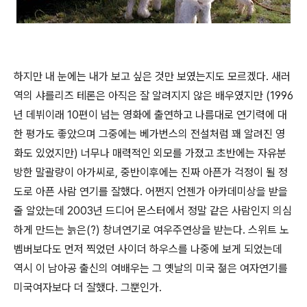
하지만 내 눈에는 내가 보고 싶은 것만 보였는지도 모르겠다
.
새러
역의 샤를리즈 테론은 아직은 잘 알려지지 않은 배우였지만
(1996
년 데뷔이래
10
편이 넘는 영화에 출연하고 나름대로 연기력에 대
한 평가도 좋았으며 그중에는 베가번스의 전설처럼 꽤 알려진 영
화도 있었지만
)
너무나 매력적인 외모를 가졌고 초반에는 자유분
방한 말괄량이 아가씨로, 중반이후에는 진짜 아픈가 걱정이 될 정
도로 아픈 사람 연기를 잘했다
.
어쩐지 언젠가 아카데미상을 받을
줄 알았는데
2003
년 드디어 몬스터에서 정말 같은 사람인지 의심
하게 만드는 늙은(?) 창녀연기로 여우주연상을 받는다
.
스위트 노
벰버보다도 먼저 찍었던 사이더 하우스를 나중에 보게 되었는데
역시 이 남아공 출신의 여배우는 그 옛날의 미국 젊은 여자연기를
미국여자보다 더 잘했다
.
그뿐인가
.