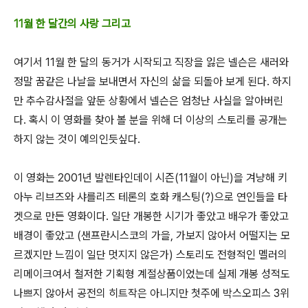
11월 한 달간의 사랑 그리고
여기서 11월 한 달의 동거가 시작되고 직장을 잃은 넬슨은 새러와
정말 꿈같은 나날을 보내면서 자신의 삶을 되돌아 보게 된다. 하지
만 추수감사절을 앞둔 상황에서 넬슨은 엄청난 사실을 알아버린
다. 혹시 이 영화를 찾아 볼 분을 위해 더 이상의 스토리를 공개는
하지 않는 것이 예의인듯싶다.
이 영화는
2001
년 발렌타인데이 시즌
(11
월이 아닌
)
을 겨냥해 키
아누 리브즈와 샤를리즈 테론의 호화 캐스팅
(?)
으로 연인들을 타
겟으로 만든 영화이다
.
일단 개봉한 시기가 좋았고 배우가 좋았고
배경이 좋았고
(
샌프란시스코의 가을
,
가보지 않아서 어떨지는 모
르겠지만 느낌이 일단 멋지지 않은가
)
스토리도 전형적인 멜러의
리메이크여서 철저한 기획형 계절상품이었는데 실제 개봉 성적도
나쁘지 않아서 공전의 히트작은 아니지만 첫주에 박스오피스
3
위