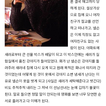
론 결국 해고까지 당
하게 된다. 설상가상
으로 집에 오니 여자
친구가 절교를 선언
하고 떠나가고. 넬슨
은 이제 직장도 없고
여자친구도 없는 사
람이 된다. 아파트에
새러로부터 큰 선물 박스가 배달이 되고 이 박스안에는 새러가 실
험실에서 훔친 강아지가 들어있었다. 화가 난 넬슨은 강아지를 돌
려주러 새러네 집에 다시 오게 되고 원래 목적은 화나서 따지러 간
것이었는데 어떻게 된 것이 옷에서 강아지 소변 냄새가 난다는 이
유로 넬슨이 옷을 벗게 되고 (사실은 새러가 세탁해준다고 벗긴다)
비도 추적추적 내리는 그 저녁 이 선남선녀는 눈에 갑자기 불꽃이
튄다. 말로 들으면 정말 말이 안되는데 영화를 보면 너무 당연한 순
서로 흘러가고 다 이해가 된다.