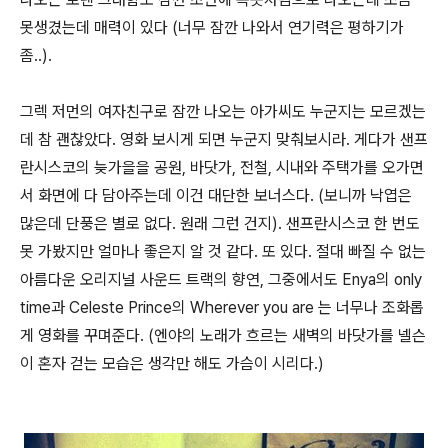
못생겼는데 매력이 있다
(
너무 잠깐 나와서 연기력은 평하기가
좀
..).
그렉 저먼의 여자친구로 잠깐 나오는 아가씨도 누군지는 모르겠는
데 참 괜찮았다
.
영화 보시게 되면 누군지 맞춰보시라
. 게다가
샌프
란시스코의 늦가을을 공원
,
바닷가
,
전철
,
시내와 주택가를 오가면
서 화면에 다 담아주는데 이건 대단한 보너스다
. (
보니까 낙엽은
많은데 단풍은 별로 없다
.
원래 그런 건지
).
샌프란시스코 한 번도
못 가봤지만 얼마나 좋은지 알 것 같다
. 또 있다. 절대 빠질 수 없는
아름다운
오리지널 사운드 트랙의 향연, 그중에서도
Enya
의
only
time
과
Celeste Prince
의
Wherever you are
는 너무나 조화롭
게 영화를 꾸며준다
. (
엔야의 노래가 흐르는 새벽의 바닷가를 넬슨
이 혼자 걷는 모습은 생각만 해도 가슴이 시리다.
)