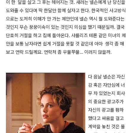
이 한 달을 살고 그 후는 헤어지는 것
.
새러는 넬슨에게 난 당신을
도와줄 수 있다며 딱 한달만 함께 살자고 한다
.
한국적인 사고방식
으로는 도저히 이해가 안 가는 제안인데 넬슨 역시 뭘 도와준다는
것인지 무슨 꿍꿍이속이 있는 것인지 의심을 했기 때문일까
.
결국
단호히 거절을 하고 집에 돌아온다
.
샤를리즈 테론 같은 미녀의 제
안을 보통 남자라면 쉽게 거절을 못할 것 같은데 아마 생각 좀 해
보고 연락 드릴께요
.
연락처 좀 우물쭈물…
이러지 않을까
.
다 음날 넬슨은 자신
감 혹은 자만심에 너
무 차 있었는지 회사
의 중요한 광고주가
자신의 광고를 폄하
했다고 싸움을 걸고
계약을 놓친 것은 물