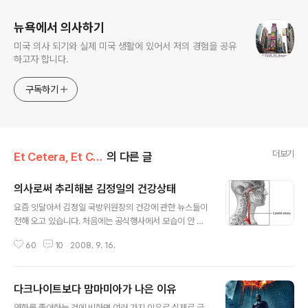
뉴욕에서 의사하기
미국 의사 되기와 실제 미국 생활에 있어서 저의 경험을 공유
하고자 합니다.
구독하기
더보기
Et Cetera, Et Cetera, Et Cetera
의 다른 글
의사로써 추리해본 김정일의 건강상태
글 내용
요즘 잇달아서 김정일 국방위원장의 건강에 관한 뉴스들이
전해 오고 있습니다. 처음에는 공식행사에서 모습이 안 보
인다며 와병설이 흘러나오다가 나중에는 각종 매체에서 김
60
10
2008. 9. 16.
위원장이 뇌졸중(중풍)에 걸렸음을 확인해주는 구체적인
보도가 나왔습니다. 그리고 최근 다시 중국의 군의관들이
북한까지 가서 김 위원장을 수술했고 현재는 재활치료 중
다크나이트보다 맘마미아가 나은 이유
이라고 합니다. 이런 일련의 보도를 보면서 김정일의 건강
글 내용
상태가 어떠한지 의사로서 짐작이 가는 것이 있어서 이야
영화를 좋아하는 것에 비하면 여러 가지 이유로 실제로 극