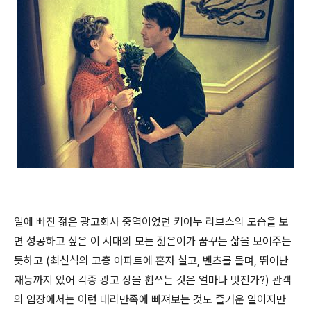
일에 빠진 젊은 광고회사 중역이었던 키아누 리브스의 모습을 보
면 성공하고 싶은 이 시대의 모든 젊은이가 꿈꾸는 삶을 보여주는
듯하고
(
최신식의 고층 아파트에 혼자 살고
,
벤츠를 몰며
,
뛰어난
재능까지 있어 각종 광고 상을 휩쓰는 것은 얼마나 멋진가?
) 관객
의 입장에서는
이런 대리만족에 빠져보는 것도 즐거운 일이지만