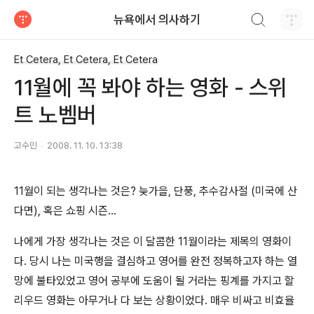
검색하기
뉴욕에서 의사하기
티스토리
Et Cetera, Et Cetera, Et Cetera
11월에 꼭 봐야 하는 영화 - 스위
트 노벰버
고수민
2008. 11. 10. 13:38
11
월이 되는 생각나는 것은
?
늦가을
,
단풍
,
추수감사절
(
미국에 산
다면
),
혹은 쇼핑 시즌…
나에게 가장 생각나는 것은 이 달콤한
11
월이라는 제목의 영화이
다
.
당시 나는 미국행을 결심하고 영어를 완전 정복하고자 하는 열
망에 불타있었고 영어 공부에 도움이 될 거라는 핑계를 가지고 할
리우드 영화는 아무거나 다 보는 상황이었다
.
매우 비싸고 비효율