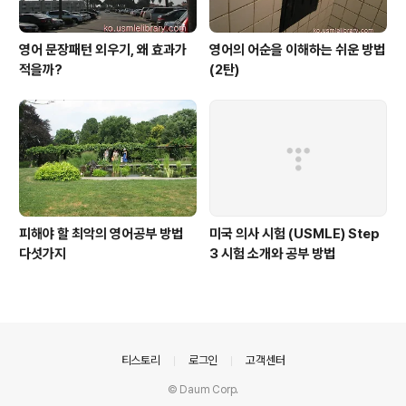
영어 문장패턴 외우기, 왜 효과가
영어의 어순을 이해하는 쉬운 방법
적을까?
(2탄)
피해야 할 최악의 영어공부 방법
미국 의사 시험 (USMLE) Step
다섯가지
3 시험 소개와 공부 방법
의안내
티스토리
로그인
고객센터
© Daum Corp.