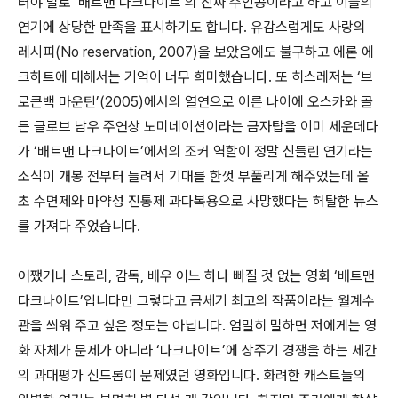
터야 말로 ‘배트맨 다크나이트’의 진짜 주인공이라고 하고 이들의
연기에 상당한 만족을 표시하기도 합니다. 유감스럽게도 사랑의
레시피(No reservation, 2007)을 보았음에도 불구하고 에론 에
크하트에 대해서는 기억이 너무 희미했습니다. 또 히스레저는 ‘브
로큰백 마운틴’(2005)에서의 열연으로 이른 나이에 오스카와 골
든 글로브 남우 주연상 노미네이션이라는 금자탑을 이미 세운데다
가 ‘배트맨 다크나이트’에서의 조커 역할이 정말 신들린 연기라는
소식이 개봉 전부터 들려서 기대를 한껏 부풀리게 해주었는데 올
초 수면제와 마약성 진통제 과다복용으로 사망했다는 허탈한 뉴스
를 가져다 주었습니다.
어쨌거나 스토리, 감독, 배우 어느 하나 빠질 것 없는 영화 ‘배트맨
다크나이트’입니다만 그렇다고 금세기 최고의 작품이라는 월계수
관을 씌워 주고 싶은 정도는 아닙니다. 엄밀히 말하면 저에게는 영
화 자체가 문제가 아니라 ‘다크나이트’에 상주기 경쟁을 하는 세간
의 과대평가 신드롬이 문제였던 영화입니다. 화려한 캐스트들의