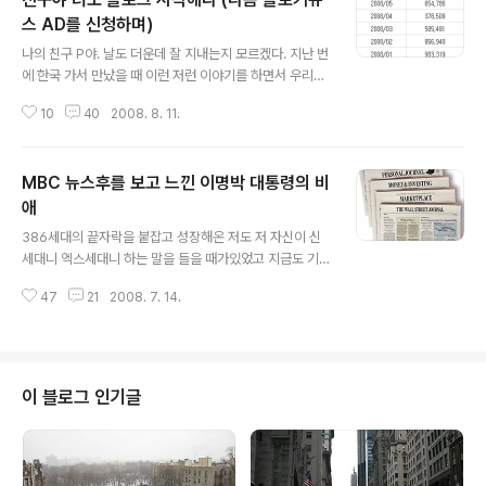
스 AD를 신청하며)
글 내용
나의 친구 P야. 날도 더운데 잘 지내는지 모르겠다. 지난 번
에 한국 가서 만났을 때 이런 저런 이야기를 하면서 우리도
변하고 세상도 변했지만 네 마음 속에 순수했던 열정들은
10
40
2008. 8. 11.
아직도 간직하고 있다는 것을 확인하고 참 안심이 되고 기
분이 좋았다. 너를 만났을 때 나의 블로그에 대해 이야기하
고 너에게 블로그를 시작할 것을 권유했던 것 기억하지? 오
MBC 뉴스후를 보고 느낀 이명박 대통령의 비
늘은 약속한대로 블로그가 나에게 어떤 영향을 미쳤는지
자세히 이야기하려 한다. 블로그의 '블'자도 몰랐던 나 블로
애
글 내용
깅이 내 삶에 한 부분으로 들어와 자리잡은 이후로 정말 셀
386세대의 끝자락을 붙잡고 성장해온 저도 저 자신이 신
수 없는 많은 변화가 있었다. 가장 큰 변화는 ‘블로깅을 한
세대니 엑스세대니 하는 말을 들을 때가있었고 지금도 기
다는 사실’ 자체이다. 내가 블로깅을 하지 않았으면 그 시간
성세대에 속하는지 젊은 세대에 속하는지 모르겠습니다.
에 무엇을 했을까 생각해 본다. 일단 공부를 열심히 해야 하
47
21
2008. 7. 14.
많은 어른들이 요즘 젊은 사람들 문제가 많다고 걱정하는
는 위치이니 공부를..
것을 많이 보았습니다. 가장 큰 문제가 남의 권위를 쉽게 인
정하지 않는다는 것이라고 합니다. 그 대상이 학교 선생님
일 수도 있고 직장 상사일수도 있고 목사님, 스님 심지어는
대통령일 수도 있는데 어쨌거나 누가 되었든지 존경을 하
이 블로그 인기글
지 않는다고 합니다. 그런데 이런 태도가 어디서 왔을까요?
어른들께는 죄송하지만 저는 이게 다 기성세대의 잘못이라
고 생각합니다. (물론 제 잘못도 포함됩니다.) 신문에서만
정보를 얻던 시절의 추억 인터넷의 보급이 보편화되기 전