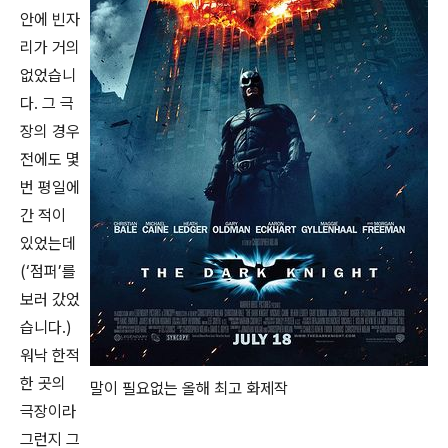
안에 빈자
리가 거의
없었습니
다. 그 극
장의 경우
전에도 몇
번 평일에
간 적이
있었는데
(‘점퍼’를
보러 갔었
습니다.)
워낙 한적
한 곳의
말이 필요없는 올해 최고 화제작
극장이라
그런지 그