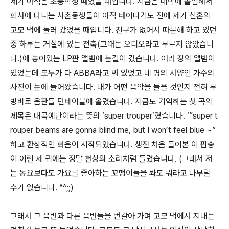
제가 아직은 초등학생 때였을 때입니다. 지금은 대학에 졸업해서
회사에 다니는 사촌동생들이 아직 태어나기도 전에 제가 신혼의
고모 댁에 놀러 갔었을 때입니다. 친구가 없어서 따분해 하고 있던
중 하루는 거실에 있는 전축(그때는 오디오라고 부르지 않았습니
다.)에 놓여있는 LP판 앨범에 눈길이 갔습니다. 여러 장의 앨범이
있었는데 모두가 다 ABBA라고 써 있었고 네 명의 서양인 가수의
사진이 눈에 들어왔습니다. 내가 어떤 음악을 들을 것인지 전혀 무
방비로 음판들 턴테이블에 올렸습니다. 지금도 기억하는 첫 곡의
제목은 대곡예단이라는 뜻의 ‘super trouper’였습니다. ‘”super t
rouper beams are gonna blind me, but I won’t feel blue ~”
하고 환상적인 화음이 시작되었습니다. 생전 처음 들어본 이 팝송
이 어린 제 귀에는 정말 천상의 소리처럼 들렸습니다. (그래서 저
는 동요보다도 가요를 좋아하는 꼬맹이들을 봐도 뭐라고 나무랄
수가 없습니다. ^^;;)
그래서 그 음반과 다른 음반들을 번갈아 가며 고모 댁에서 지내는