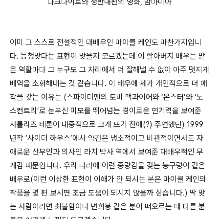
다크나이트와 정반대편의 영화, 맘마미아
이미 그 스스로 전설적인 대배우인 마이클 케인도 마찬가지입니
다. 능청맞다는 표현이 맞을지 모르겠는데 이 할아버지 배우는 맡
은 역할마다 그 누구도 그 자리에서 더 잘해낼 수 없이 아주 멋지게
배역을 소화해내는 것 같습니다. 이 배우에 제가 개인적으로 더 애
착을 갖는 이유는 (스파이더맨의 토비 맥과이어와 ‘몬스터’와 ‘노
스컨트리’로 눈부신 미모를 뛰어넘는 경이로운 연기력을 보여준
샤를리즈 테론이 대중적으로 크게 뜨기 전에(?) 주연했던) 1999
년작 ‘사이더 하우스’에서 약간은 냉소적이고 비관적이면서도 자
애로운 산부인과 의사인 라치 박사 역에서 보여준 대배우적인 무
게감 때문입니다. 우리 나라에 이런 중량감을 갖는 능구렁이 같은
배우로(이런 이상한 표현이 이해가 안 되시는 분은 마이클 케인의
작품을 몇 편 보시면 조금 도움이 되시지 않을까 싶습니다.) 딱 맞
는 사람이라면 최불암이나 변희봉 같은 분이 떠오르는 데 다른 분