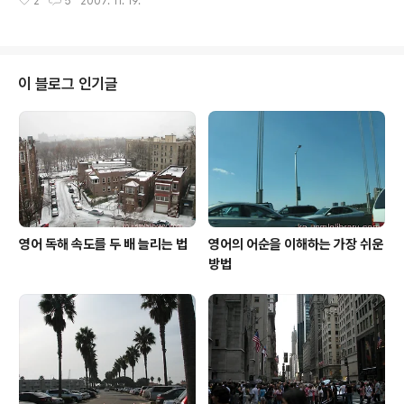
2
5
2007. 11. 19.
들 입장에서는 해마다 이 세금 환급의 시즌이 다가오면 은
가 경광등을 번쩍거리면 저의 차를 따라 오는 ..
근히 기다려지게 되지요. 하지만 처음 미국에 오신 분들에
게는 이 또한 스트레스를 주는 것일 수도 있습니다. 저의 경
우 한국에서도 전공의 시절 직장(병원)생활을 했기 때문에
월급을 받아보고 세금을 내고 나중에 연말 정산이란 것도
이 블로그 인기글
해보고 했지만 미국에서 해보는 세금환급이란 것은 아무래
도 낯설고 긴장되는 일이었습니다. 사실 한국에서는 아주
기본적인 개념조차도 없이 과에서 비서가 그냥 알려주는
대로 하다가 막상 내가 알아서 하려니까 아주 막막하더군
요. 제가 아는 연말정산이란 것은 세금을 더..
영어 독해 속도를 두 배 늘리는 법
영어의 어순을 이해하는 가장 쉬운
방법