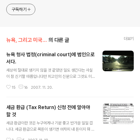
구독하기
더보기
뉴욕, 그리고 미국 생활 이야기
의 다른 글
뉴욕 형사 법정(criminal court)에 범인으로
서다.
글 내용
세상에 절대로 생기지 않을 것 같았던 일도 생긴다는 사실
이 참 신기할 따름입니다만 피고인의 신분으로 그것도 미
국에서 형사법정에 서 보는 경험은 정말 뭐라고 표현해야
15
16
2007. 11. 20.
할지 모르겠습니다. 혹시 중범죄자의 글을 읽는 다고 생각
하실 분을 안심시키고자 미리 힌트를 드리자면 내용인즉슨
미국에서 교통위반 티켓을 받았는데 죄질이 무거워(?) 형
세금 환급 (Tax Return) 신청 전에 알아야
사법정으로 가게 된 케이스임을 밝혀드립니다. 혹자는 무
슨 교통위반으로 형사법정을 가게 되는 경우가 다 있나 하
할 것
글 내용
고 생각할 수 있는데 제 경우가 바로 그런 경우가 되겠습니
세금 환급이란 것은 누구에게나 기분 좋고 반가운 일일 겁
다. 사건의 시작은 제가 제 차에 온가족을 태우고 Toy
니다. 세금 환급으로 목돈이 생기면 어차피 내 돈이지 뭐 하
s“R"us에 우리 아가 장난감을 사러 가면서부터입니다. 시
는 기분도 들지만 그래도 힘든 미국생활을 하고 있는 사람
내 외곽의 도로를 타고 주행 중인데 무섭게도 미국 경찰차