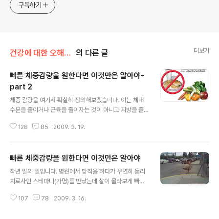
구독하기
더보기
건강에 대한 오해와 진실
의 다른 글
빠른 체중감량을 원한다면 이것만은 알아야-
part 2
글 내용
체중 감량을 여기서 확실히 정의해보겠습니다. 이는 체내
수분을 줄이거나 근육을 줄이자는 것이 아니고 지방을 줄
이자는 것입니다. 간혹 약물을 오남용 하면서 하루 몇 킬로
128
85
2009. 3. 19.
그램의 체중 감량을 달성했다는데 기뻐하시는 분들이 계신
데 설사약이든 이뇨제든 수분을 줄이는 약은 궁극적으로
아무 이득이 없습니다. 지방은 그대로 있는데 몸의 65%를
빠른 체중감량을 원한다면 이것만은 알아야
차지하는 수분을 조금 줄였다고 진정한 의미의 체중감량은
글 내용
일어나지 않은 것이니까요. 결국은 누구나 다 알고 있듯이
작년 말의 일입니다. 병원에서 당직을 하다가 우연히 물리
밥은 세끼 잘 먹고 유산소 운동과 근력 운동을 하는 것이 답
치료사인 스테파니(가명)를 만났는데 살이 몰라보게 빠져
입니다. 이렇게 써 놓고 보니 조금 꺼림직하기는 합니다. 분
있었습니다. 원래도 그렇게 과체중이라는 느낌은 없는 그
명히 제목은 빨리 체중 감량하기라고 달아놓았지만 제가
107
78
2009. 3. 16.
냥 탄탄한 체구를 가진 아가씨라는 느낌이었는데 살이 갑
여기서 제시한 방법들은 ‘느린’ 방법인 것 같기 때문입니다.
자기 빠진 모습을 보니까 저는 처음에는 어디가 아프기라
그런데 여기에 두 가지만 추가하면 ..