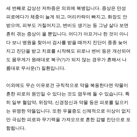
세 번째로 갑상선 저하증은 의외에 복병입니다
.
증상은 만성
피로에다가 체중이 늘게 되고
,
머리카락이 빠지고
,
화장도 안
받으며
,
피부도 거칠어지고
,
변비도 생기는 등 그냥 살다 보면
흔히 겪는 증상이 올 뿐입니다
.
어디가 아프거나 한 것이 아니
다 보니 병원을 찾아서 검사를 받을 때까지 진단이 종종 늦어
지고 진단을 받고 치료를 시작해도 피로나 변비 등은 개선되어
도 몸무게가 원래대로 복구
(?)
가 되지 않는 경우가 흔해서 나
름대로 무서운
(?)
질환입니다
.
이외에도 무슨 이유로건 규칙적으로 약을 복용한다면 약물이
흔한 피로의 원인일 수 있다는 것도 염두에 둘 수 있습니다
.
특
히 일부 혈압약
,
위장약
,
신경정신과 약물 등은 피로를 일으키
는 유명한 약들입니다
.
또한 우울증도 신체적으로 이상이 없지
만 극심한 피로와 무기력을 가져오므로 흔한 감별 진단으로 포
함됩니다
.