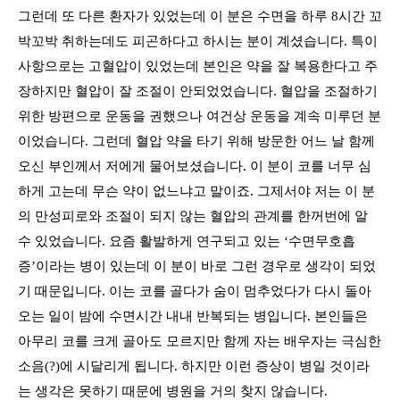
그런데 또 다른 환자가 있었는데 이 분은 수면을 하루
8
시간 꼬
박꼬박 취하는데도 피곤하다고 하시는 분이 계셨습니다
.
특이
사항으로는 고혈압이 있었는데 본인은 약을 잘 복용한다고 주
장하지만 혈압이 잘 조절이 안되었었습니다. 혈압을 조절하기
위한 방편으로 운동을 권했으나 여건상 운동을 계속 미루던 분
이었습니다
.
그런데 혈압 약을 타기 위해 방문한 어느 날 함께
오신 부인께서 저에게 물어보셨습니다
.
이 분이 코를 너무 심
하게 고는데 무슨 약이 없느냐고 말이죠
.
그제서야 저는 이 분
의 만성피로와 조절이 되지 않는 혈압의 관계를 한꺼번에 알
수 있었습니다
.
요즘 활발하게 연구되고 있는
‘
수면무호흡
증
’
이라는 병이 있는데 이 분이 바로 그런 경우로 생각이 되었
기 때문입니다
. 이는
코를 골다가 숨이 멈추었다가 다시 돌아
오는 일이 밤에 수면시간 내내 반복되는 병입니다
.
본인들은
아무리 코를 크게 골아도 모르지만 함께 자는 배우자는 극심한
소음
(?)
에 시달리게 됩니다
.
하지만 이런 증상이 병일 것이라
는 생각은 못하기 때문에 병원을 거의 찾지 않습니다
.