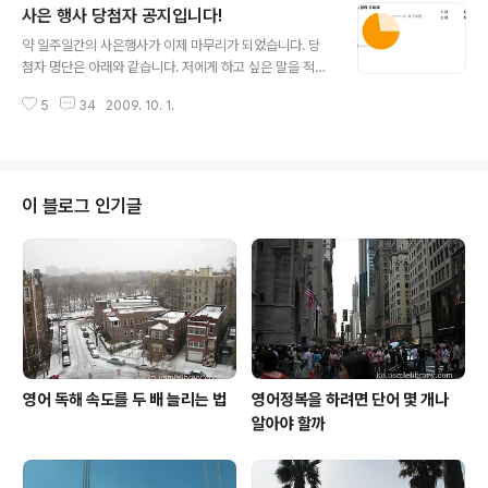
사은 행사 당첨자 공지입니다!
글을 발행 해봅니다. 제가 책을 낸 이후로 본 블로그에서 대
글 내용
대적으로 행사를 한 적이 있기 때문에 대부분의 블로그 독
약 일주일간의 사은행사가 이제 마무리가 되었습니다. 당
자들도 제 졸저에 대해서는 잘 알고 계시리라 생각합니다.
첨자 명단은 아래와 같습니다. 저에게 하고 싶은 말을 적는
그런데 오늘 갑자기 출판사에서 연락을 받고서야 제 책에
것은 선택 사항이었음에도 불구하고 많은 분들이 절절한
관련된 나름 성대한 이벤트가 진행 중이라는 사실을 알게
5
34
2009. 10. 1.
(?) 사연을 보내주셔서 누구를 뽑아드려야 할지 심사하기
되었습니다. 내용인즉, 정철 어학원과 손을 잡고 를 구입하
에 매우 곤란했습니다. 또한 순진하게(?) 코멘트는 선택사
고 서평을 써주신 독자들..
항인 것을 아시고 아무런 말씀을 보내지 않고 그냥 설문에
만 얌전히 응하신 분들도 있으신데 이런 분들도 선정에 불
이익이 가지 않도록 신경을 썼습니다. 당첨자는 아래와 같
이 블로그 인기글
습니다. 이메일 아이디의 앞부분만 공개합니다. (무순) Gol
do** jw_pa** ntw1** kast** freeta** cja-lo** k
airos77** korea19** get2aw** leaderjk** kgre
** skyp** arm** midor** ar..
영어 독해 속도를 두 배 늘리는 법
영어정복을 하려면 단어 몇 개나
알아야 할까