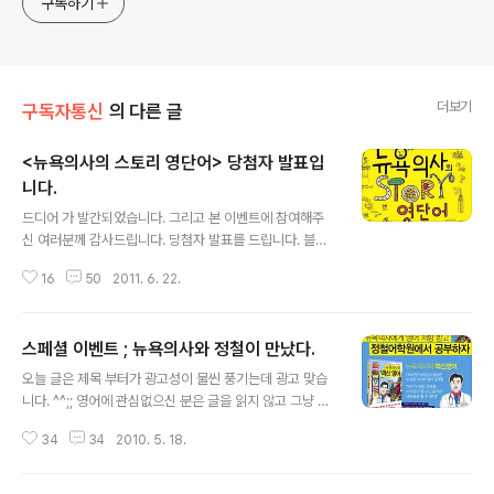
구독하기
더보기
구독자통신
의 다른 글
<뉴욕의사의 스토리 영단어> 당첨자 발표입
니다.
글 내용
드디어 가 발간되었습니다. 그리고 본 이벤트에 참여해주
신 여러분께 감사드립니다. 당첨자 발표를 드립니다. 블로
그 독자 selfma****@naver.com susanp****@ho
16
50
2011. 6. 22.
tmail.com oneby***@empal.com chang****@h
anmail.net nate***@****tx.com nssr***@hanm
ail.net vsies***@naver.com jh_p**@naver.com
스페셜 이벤트 ; 뉴욕의사와 정철이 만났다.
hank***@hanmail.net mama***@hanmail.net jo
글 내용
ngsh***@******air.com neo5151@naver.com
오늘 글은 제목 부터가 광고성이 물씬 풍기는데 광고 맞습
snk9****@***.co.kr megabas****@hanmail.ne
니다. ^^;; 영어에 관심없으신 분은 글을 읽지 않고 그냥 넘
t meme***@empal.com 카페 회원 kecha***@e
어가셔도 됩니다. 하지만 블로그 독자들이 알면 좋은 것 같
mpal.com leej..
34
34
2010. 5. 18.
아서 염치 불구하고 글을 올립니다. 요즘 예상치 못한 일로
직장에서 1인 3역을 하고 있어서 블로깅을 거의 하지 못하
고 있는데도 불구하고 너무 늦으면 안될 것 같아서 급하게