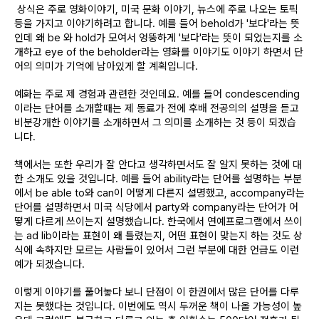
상식은 주로 영화이야기, 미국 문화 이야기, 뉴스에 주로 나오는 토픽
등을 가지고 이야기하려고 합니다. 예를 들어 behold가 '보다'라는 뜻
인데 왜 be 와 hold가 모여서 엉뚱하게 '보다'라는 뜻이 되었는지를 소
개하고 eye of the beholder라는 영화를 이야기도 이야기 하면서 단
어의 의미가 기억에 남아있게 할 계획입니다.
예화는 주로 제 경험과 관련한 것인데요. 예를 들어 condescending
이라는 단어를 소개할때는 제 동료가 전에 후배 전공의의 설명을 듣고
비분강개한 이야기를 소개하면서 그 의미를 소개하는 것 등이 되겠습
니다.
책에서는 또한 우리가 잘 안다고 생각하면서도 잘 알지 못하는 것에 대
한 소개도 있을 것입니다. 예를 들어 ability라는 단어를 설명하는 부분
에서 be able to와 can이 어떻게 다른지 설명했고, accompany라는
단어를 설명하면서 미국 식당에서 party와 company라는 단어가 어
떻게 다르게 쓰이는지 설명했습니다. 한국에서 연예프로그램에서 쓰이
는 ad lib이라는 표현이 왜 틀렸는지, 어떤 표현이 맞는지 하는 것도 상
식에 속하지만 모르는 사람들이 있어서 그런 부분에 대한 언급도 이런
예가 되겠습니다.
이렇게 이야기를 풀어놓다 보니 단점이 이 한권에서 많은 단어를 다루
지는 못했다는 것입니다. 이번에도 역시 두꺼운 책이 나올 가능성이 높