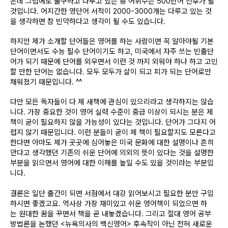
은데 그럼에도 불구하고 다루고 있는 총 어휘수는 500단어 전후가 될
것입니다. 어지간한 영단어 서적이 2000-3000개는 다루고 있는 것
을 생각하면 참 빈약하다고 생각이 될 수도 있습니다.
하지만 제가 소개할 단어들은 영어를 하는 사람이면 꼭 알아야될 기본
단어이면서도 수능 필수 단어이기도 하고, 미국에서 자주 쓰는 빈출단
어가 되기 때문에 단어를 외우면서 이런 것 까지 외워야 하나 하고 고민
할 만한 단어는 없습니다. 모두 모두가 살이 되고 피가 되는 단어로만
채워졌기 때문입니다. ^^
다만 모든 독자들이 다 제 새책에 관심이 있으리라고 생각하지는 않습
니다. 가장 중요한 것이 영어 실력 수준이 중급 이상이 되시는 분은 제
책이 굳이 필요하지 않을 가능성이 있다는 것입니다. 단어가 그다지 어
렵지 않기 때문입니다. 이런 분들이 굳이 제 책이 필요할지도 모른다고
한다면 아마도 제가 곳곳에 심어놓은 미국 문화에 대한 설명이나 흔히
안다고 생각했던 기존의 쉬운 단어에 의외의 뜻이 있다는 것을 설명한
부분을 읽으면서 영어에 대한 이해를 높일 수도 있을 것이라는 부분입
니다.
결론은 일단 출간이 되면 서점에서 대강 읽어보시고
필요한 분만 구입
하시면 좋겠고요. 역사상 가장 재미있고 쉬운 영어책이 되었으면 하
는 원대한 꿈을 꾸면서 책을 곧 내놓겠습니다. 그리고 절대 영어 공부
방법론을 논했던 <뉴욕의사의 백신영어> 후속작이 아닌 전혀 새로운