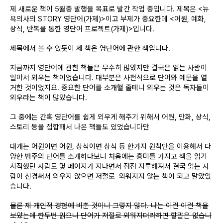
제 새로운 책이
5월중 발행을 목표로 발간
작업 중입니다. 제목은 <뉴
욕의사의 STORY 영단어(가제)>이고
부제가 중요한데 <
어원, 예화,
상식, 반복을 통한 영단어 프로젝트(가제)>입니다.
제목에서 볼 수 있듯이 제 책은 영단어에 관한 책입니다.
지금까지 영단어에 관한 책들은 무수히 많았지만 결국은 읽는 사람이
알아서 외우는 책이었습니다. 대부분은 사전식으로 단어와 예문을 열
거한 것이었지요. 중요한 단어를 소개핼 줄테니 외우는 것은 독자들이
외우라는 책이 많았습니다.
그 중에는 간혹 영단어를 쉽게 외우게 해주기 위해서 어원, 만화, 상식,
스토리 등을 접합해서 나온 책들도 있었습니다만
대개는 어원이면 어원, 상식이면 상식 등 한가지 원칙만을 이용해서 다
양한 범주의 단어를 소개하다보니 처음에는 흥미를 가지고 책을 읽기
시작했던 사람도 몇 페이지가 지나면서 점점 지루해져서 결국 읽는 사
람이 신경써서 외우지 않으면
저절로 외워지지 않는 책이 되고 말았었
습니다.
물론 제 개인적 경험에 비춘 것이니 그렇지 않다. 나는 이런 이런 책을
보았는데 한두번 읽으니 단어가 저절로 외워지더라
하면 할말은 없습니