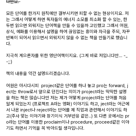
다만요.
모든 단어를 한가지 원칙에만 결부시키면 피할 수 없는 현상이지요. 저
는 그래서 어떻게 하면 독자들의 에너지 소모를 최소화 할 수 있는, 한
두번 읽으면 외워지는 단어책을 만들 수 있을까 고민했고 그래서 어원,
상식, 예화를 이용해서
설명을 하여 끊임없는 흥미와 자극을 주되, 자꾸
반복이 되어서 읽으면서 외워지지 않을 수 없는 책을 만들기로 했습니
다.
지극히 게으른자를 위한 영단어책이지요. (그게 바로 저입니다만... -_
-;;)
책의 내용을 약간 설명드리겠습니다.
어원은 아시다시피 project같은 단어를 하나 놓고 pro는 forward, j
ect는 throw로서 앞으로 던진다는 의미가 project라는 딱딱한 설명
을 하는 책은 많습니다만 저는 제가 어떻게 project라는 단어를 처음
알게 되었는지 (프로젝트 A라는 영화) 이야기도 하고, ject라는 어근에
서 나온 inject나 reject라는 단어를 제 직업과 관련해서 이야기도 하
고(주사 맞는 이야기와 장기이식 거부반응 같은..) 또 다른 곳에서는 pr
o라는 단어를 이용한 proclaim이나 procedure, proceed같은 이야
기도 하면서 기억을 꼭 박아드릴 생각입니다.