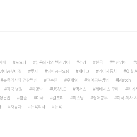
카페
도요타
뉴욕의사의 백신영어
건강
한국
백신영어
영어공부비결
투자
영어공부요령
재테크
기아자동차
Q & 
뉴욕의사의 건강백신
고수민
우제영
영어공부방법
Match
미국 병원
이명박
USMLE
렉서스
제네시스 쿠페
제네
영문법
침술
미국
칼로리
리스닝
영어공부
미국 의사 
차
자동차
뉴욕의사
뉴욕