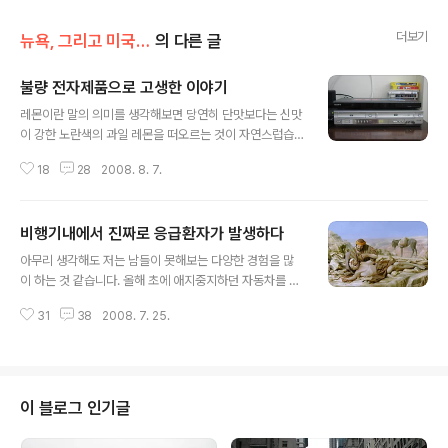
더보기
뉴욕, 그리고 미국 생활 이야기
의 다른 글
불량 전자제품으로 고생한 이야기
글 내용
레몬이란 말의 의미를 생각해보면 당연히 단맛보다는 신맛
이 강한 노란색의 과일 레몬을 떠오르는 것이 자연스럽습
니다. 그런데 제가 오래 전에 처음 영어공부에 도전했을 때
18
28
2008. 8. 7.
흥미롭게도 레몬(lemon)이란 말이 ‘결함이 있는 물건’의
뜻으로도 쓰인다는 것을 알았을 때 그 의미가 쉽게 와 닿지
는 않았습니다. 당시에 아무래도 레몬은 쉽게 볼 수 있는 과
비행기내에서 진짜로 응급환자가 발생하다
일은 아니어서 그랬는지 그냥 맛으로 먹기에는 별로 적합
글 내용
하지 않았지만 뭔가 고급 과일로 생각이 되어서 제가 연상
아무리 생각해도 저는 남들이 못해보는 다양한 경험을 많
하는 고급스러움과 결함이 있는 물건이라는 단어 사이에
이 하는 것 같습니다. 올해 초에 애지중지하던 자동차를 도
별로 연관성을 찾을 수 없었기 때문이었습니다. 레몬이 왜
난 당했던 것도 그렇고 정말 영화처럼 2주 만에 자동차 도
레몬일까 미국 친구들에게 한번은 왜 레몬이 레몬이냐 하
31
38
2008. 7. 25.
난범이 붙잡히면서 차를 다시 찾은 것도 그렇습니다. 게다
고 물어보니 대부분의 대답은 오렌지 같은 과일과 비교해
가 지난 달에 한국을 잠시 방문했을 때는 재수없게도 노트
서 레몬은 냄새도 좋고 보기도 좋은데 먹어..
북 컴퓨터를 도난 당하기도 했습니다. 어이없게도 도난 당
한지 하루가 되어가도록 모르고 있다가 다음날에야 도난
당한 것을 알고 뒤늦게 찾았으나 이미 늦었지요. 그런데 지
이 블로그 인기글
난 달에 한국 방문을 하면서 비행기 속에서 있었던 일들은
정말 처음 겪어 보는 일 들이었습니다. 첫 번째 사건은 한국