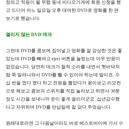
정되고 적응이 될 무렵 동네 비디오가게에 회원 신청을 했
고 드디어 어느 일요일 오후 대여한
DVD
로 영화를 한 편
보기로 했습니다
.
열리지 않는 DVD 데크
그런데
DVD
를 콤보에 집어넣고 영화를 잘 감상한 것은 좋
았는데
DVD
를 빼려고
eject
버튼을 눌렀는데 아무 반응이
없었습니다
.
당연히 데크가 철컥 소리를 내면서 혓바닥처
럼 쭉 밀려나와서
DVD
를 뺄 수 있어야 하는데 말이죠
.
수
십 번을 껐다 켰다 하고 전원을 뽑았다가 꽂아보고 리모컨
으로 해보고 콤보의 스위치를 직접 눌러보고 하면서
30
분
정도 시간을 보내니까 운이 좋게 열리더군요
.
십년감수했
다고 자위하며
DVD
를 반납일에 잘 갖다 주었습니다
.
원래대로라면 그 다음날이라도 바로 베스트바이에 가서 수