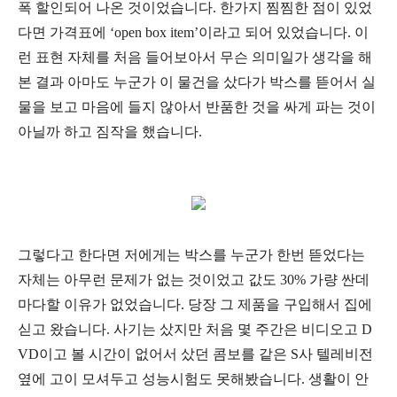
폭 할인되어 나온 것이었습니다
.
한가지 찜찜한 점이 있었
다면 가격표에
‘open box item’
이라고 되어 있었습니다
.
이
런 표현 자체를 처음 들어보아서 무슨 의미일가 생각을 해
본 결과 아마도 누군가 이 물건을 샀다가 박스를 뜯어서 실
물을 보고 마음에 들지 않아서 반품한 것을 싸게 파는 것이
아닐까 하고 짐작을 했습니다
.
그렇다고 한다면 저에게는 박스를 누군가 한번 뜯었다는
자체는 아무런 문제가 없는 것이었고 값도
30%
가량 싼데
마다할 이유가 없었습니다
.
당장 그 제품을 구입해서 집에
싣고 왔습니다
.
사기는 샀지만 처음 몇 주간은 비디오고
D
VD
이고 볼 시간이 없어서 샀던 콤보를 같은
S
사 텔레비전
옆에 고이 모셔두고 성능시험도 못해봤습니다
.
생활이 안