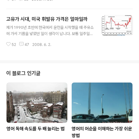
난범이 붙잡히면서 차를 다시 찾은 것도 그렇습니다. 게다
가 지난 달에 한국을 잠시 방문했을 때는 재수없게도 노트
북 컴퓨터를 도난 당하기도 했습니다. 어이없게도 도난 당
고유가 시대, 미국 휘발유 가격은 얼마일까
한지 하루가 되어가도록 모르고 있다가 다음날에야 도난
글 내용
당한 것을 알고 뒤늦게 찾았으나 이미 늦었지요. 그런데 지
제가 1990년 초반에 한국에서 운전을 시작했을 때 주유소
난 달에 한국 방문을 하면서 비행기 속에서 있었던 일들은
에 가서 기름을 넣었던 일이 생각이 납니다. 보통 일주일에
정말 처음 겪어 보는 일 들이었습니다. 첫 번째 사건은 한국
한번 정도 기름을 넣었는데 게이지가 절반 이하로 떨어지
행 비행기 속에서 있었던 일입니다. 안 그래도 전날 잠을 잘
52
47
2008. 6. 2.
면 왠지 마음이 불안해져서 꼭 주유소에 가야 했습니다. 당
못 자고 비행기를 탔기 때문에 비행 내내 비몽사몽 하는 상
시 한번 주유로 보통 2만원어치 정도 기름을 넣었고 기름
태가 지속되고 있었습니다. 그런데..
값은 리터당 450원정도로 기억이 납니다. 생각해보면 국
내에도 이런 저유가(?)의 시대가 있었나봅니다. 하지만 당
시의 전반적인 소득수준과 소비자 물가를 감안하면 실제로
이 블로그 인기글
싼 것은 아니었습니다. 제가 3년 전 미국 세인트루이스에
왔을 때 갤런당 일반 등급을 기준으로 휘발유 값이 2달러
대였습니다. 처음 미국에 오면 남들도 그렇다고 하던데 무
엇을 보든지 환율을 계산해서 물건 값을 한국과 비교해보
게 됩니다. 갤런당 달러를 리터당 원화..
영어 독해 속도를 두 배 늘리는 법
영어의 어순을 이해하는 가장 쉬운
방법