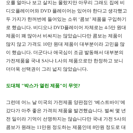
오를 얼마나 보고 살지는 몰랐지만 아무리 그래도 집에 비
디오플레이어와
DVD
플레이어는 있어야 한다고 생각했고
두 가지가 한꺼번에 들어있는 소위
‘
콤보
’
제품을 구입하기
로 했습니다
.
비디오나
DVD
플레이어 자체로는
4-5
만 원대
제품이 꽤 많아서 비싸지는 않았습니다만 콤보는 제품이
많지 않고 가격도
10
만 원대 제품이 대부분이라 고민을 많
이 했습니다
.
더군다나 애국심이 조금 발동해서 대부분의
가전제품을 국내
S
사나
L
사의 제품으로만 한정하고 보니
더더욱 선택권이 그리 넓지 않았습니다
.
도대체 "박스가 열린 제품"이 무엇?
그런데 어느 날 미국의 가전제품 양판점인
‘
베스트바이
’
에
갔다가 아주 좋은 가격의 제품을 발견했습니다
.
벌써 몇 년
전 일이라 기억이 선명하지는 않습니다만 국내 가전
S
사의
콤보가 원래는
11
만원 정도하는 제품인데
8
만원 정도로 대