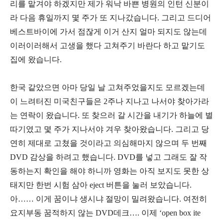
리를 맡겨야 하겠지만 제가 워낙 바쁜 병원의 인턴 신분이
라 다음 휴일까지 몇 주가 또 지나갔습니다
.
그리고 드디어
베스트바이에 가서 점잖게 이거 산지 얼마 되지도 않는데
이러이러해서 고생을 했다 고쳐주기 바란다 하고 맡기도
집에 왔습니다
.
한국 같았으면 아마 당일 날 고쳐주었을지도 모르겠는데
이 느려터진 미국친구들은
2
주나 지나고 나서야 찾아가라
는 연락이 왔습니다
.
또 찾으러 갈 시간을 내기가 하늘에 별
따기였고 몇 주가 지나서야 겨우 찾아왔습니다
.
그리고 당
연히 제대로 고쳤을 것이라고 의심해마지 않으며 두 번째
DVD
감상을 하려고 했습니다
. DVD
를 넣고 그래도 잘 작
동하는지 확인을 해야 하니까 영화는 아직 보지도 못한 상
태지만 한번 시험 삼아
eject
버튼을 눌러 보았습니다
.
아
……
이게 꿈이냐 생시냐 절망이 밀려왔습니다
.
여전히
요지부동 꿈적하지 않는
DVD
데크
….
이제
‘open box ite