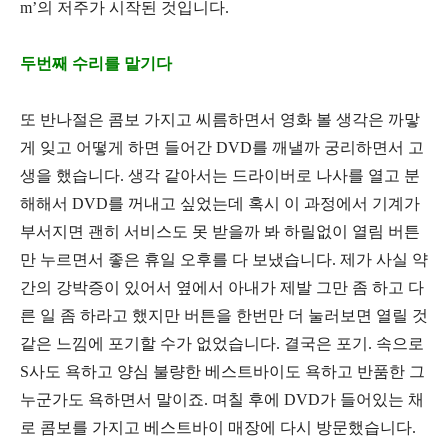
m’
의 저주가 시작된 것입니다
.
두번째 수리를 맡기다
또 반나절은 콤보 가지고 씨름하면서 영화 볼 생각은 까맣
게 잊고 어떻게 하면 들어간
DVD
를 깨낼까 궁리하면서 고
생을 했습니다
.
생각 같아서는 드라이버로 나사를 열고 분
해해서
DVD
를 꺼내고 싶었는데 혹시 이 과정에서 기계가
부서지면 괜히 서비스도 못 받을까 봐 하릴없이 열림 버튼
만 누르면서 좋은 휴일 오후를 다 보냈습니다
.
제가 사실 약
간의 강박증이 있어서 옆에서 아내가 제발 그만 좀 하고 다
른 일 좀 하라고 했지만 버튼을 한번만 더 눌러보면 열릴 것
같은 느낌에 포기할 수가 없었습니다
.
결국은 포기
.
속으로
S
사도 욕하고 양심 불량한 베스트바이도 욕하고 반품한 그
누군가도 욕하면서 말이죠
.
며칠 후에
DVD
가 들어있는 채
로 콤보를 가지고 베스트바이 매장에 다시 방문했습니다
.