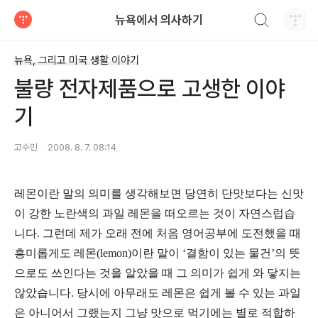
검색하기
뉴욕에서 의사하기
티스토리
뉴욕, 그리고 미국 생활 이야기
불량 전자제품으로 고생한 이야
기
고수민
2008. 8. 7. 08:14
레몬이란 말의 의미를 생각해보면 당연히 단맛보다는 신맛
이 강한 노란색의 과일 레몬을 떠오르는 것이 자연스럽습
니다
.
그런데 제가 오래 전에 처음 영어공부에 도전했을 때
흥미롭게도 레몬
(lemon)
이란 말이
‘
결함이 있는 물건
’
의 뜻
으로도 쓰인다는 것을 알았을 때 그 의미가 쉽게 와 닿지는
않았습니다
.
당시에 아무래도 레몬은 쉽게 볼 수 있는 과일
은 아니어서 그랬는지 그냥 맛으로 먹기에는 별로 적합하