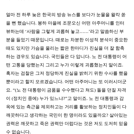
얼마 전 하루 늦은 한국의 방송 뉴스를 보다가 눈물을 왈칵 쏟
을 뻔 했습니다
.
봉하 마을에 조문오신 어떤 아주머니를 인터
뷰하는데
‘
사람을 그렇게 괴롭혀 놓고
……’
라고 말씀하신 부
분을 들었기 때문입니다
.
때로는 차분한 이성적 분석이 중요한
때도 있지만 가슴을 울리는 짧은 한마디가 진실을 더 잘 함축
하는 경우도 있습니다
.
국민들은 다 압니다
.
노 전 대통령이 어
떤 고통을 당했는지 그리고 누가 이렇게 괴롭혔는지 말이죠
.
혹자는 검찰은 그저 정당하게 진실을 밝히기 위한 수사를 했을
뿐이라고 할지 모르겠습니다
.
어떤 아주머니는 또 이러시더군
요
. “(
노 전 대통령이 금품을 수수했다고 쳐도
)
돌을 던질 자격
이
(
정치인 중에
)
누가 있느냐
?”
고 말이죠
.
노 전 대통령과 감
옥에 있는 측근을 제외하고는 거리를 활보하는 정치인들이 다
깨끗하다고 생각하는 국민이 한 명이라도 있을까요
?
살아있는
권력은 깨끗하고 죽은 권력만 더럽다는 것은 저도 도저히 믿을
수 없습니다
.