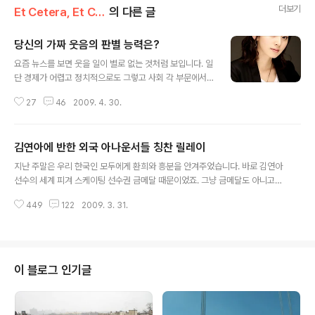
더보기
Et Cetera, Et Cetera, Et Cetera
의 다른 글
당신의 가짜 웃음의 판별 능력은?
글 내용
요즘 뉴스를 보면 웃을 일이 별로 없는 것처럼 보입니다. 일
단 경제가 어렵고 정치적으로도 그렇고 사회 각 부문에서
밝고 희망적이기 보다는 어쩐지 어둡고 암울한 뉴스가 더
27
46
2009. 4. 30.
많은 것도 같습니다. 웃음에는 두 가지가 있습니다. 웃을 일
이 있어서 기쁘고 좋아서 웃는 것이 있고 웃을 일이 없어도
웃는 웃음이 있습니다. 웃으면 복이 온다는 말은 아마 후자
김연아에 반한 외국 아나운서들 칭찬 릴레이
를 말하는 듯합니다. 웃을 일이 없어도 웃으면 결국 이 행복
글 내용
한 느낌이 상대에도 전해지고 서로 좋은 영향을 나누어서
지난 주말은 우리 한국인 모두에게 환희와 흥분을 안겨주었습니다. 바로 김연아
서로 복을 받는다는 의미가 아닌가 합니다. 인간과 동물을
선수의 세계 피겨 스케이팅 선수권 금메달 때문이었죠. 그냥 금메달도 아니고
가르는 생물학적인 차이에 대한 연구를 보면 의외로 인간
줄줄이 세계 신기록을 세우면서 은메달과 큰 차이를 보였기 때문에 더욱 가슴이
이 동물과 비슷한 점에 놀라게 됩니다. 특히 원숭이 같은 동
449
122
2009. 3. 31.
뿌듯해지는 순간이었습니다. 야구나 축구와 같은 인기 종목이 국제 경기에서 선
물은 유전자 측면에서 인간과 98%의 일치를 보인다고 합
전하는 것도 그렇지만 핸드볼이나 양궁과 같은 비인기 종목이 해외의 강국들에
니다. 겨우 2%만이 인간과..
맞서서 우월한 경기를 펼칠 때면 선수들의 무한한 희생과 노력에 존경을 보내지
않을 수 없었습니다. 그런데 김연아라는 슈퍼스타가 갑자기 나타났으니 우리나
라에 피겨스케이팅이 인기종목으로 떠오르는 것은 시간문제가 아닌가 합니다.
이 블로그 인기글
저도 처음에 미국에 와서 의아했던 것이 미국인들이 꼽는 인기 스포츠에 미식축
구나 야구, 농구 외에도 피겨스케이..