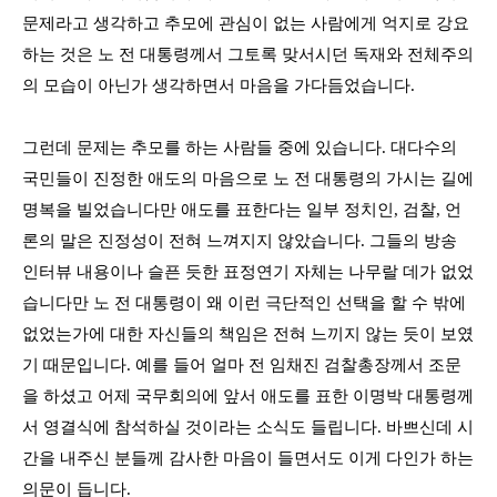
문제라고 생각하고 추모에 관심이 없는 사람에게 억지로 강요
하는 것은 노 전 대통령께서 그토록 맞서시던 독재와 전체주의
의 모습이 아닌가 생각하면서 마음을 가다듬었습니다
.
그런데 문제는 추모를 하는 사람들 중에 있습니다
.
대다수의
국민들이 진정한 애도의 마음으로 노 전 대통령의 가시는 길에
명복을 빌었습니다만 애도를 표한다는 일부 정치인
,
검찰
,
언
론의 말은 진정성이 전혀 느껴지지 않았습니다
.
그들의 방송
인터뷰 내용이나 슬픈 듯한 표정연기 자체는 나무랄 데가 없었
습니다만 노 전 대통령이 왜 이런 극단적인 선택을 할 수 밖에
없었는가에 대한 자신들의 책임은 전혀 느끼지 않는 듯이 보였
기 때문입니다
.
예를 들어 얼마 전 임채진 검찰총장께서 조문
을 하셨고 어제 국무회의에 앞서 애도를 표한 이명박 대통령께
서 영결식에 참석하실 것이라는 소식도 들립니다
.
바쁘신데 시
간을 내주신 분들께 감사한 마음이 들면서도 이게 다인가 하는
의문이 듭니다
.