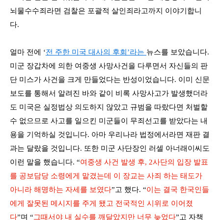
뇌물수수죄라면 검찰은 포괄적 살인죄라고까지 이야기합니
다
.
얼마 전에
‘
전 주한 미국 대사의 후회
’
라는
뉴스를 보았습니다
.
미군 장갑차에 의한 여중생 사망사건을 다루면서 자신들의 판
단 미스가 사건을 크게 만들었다는 반성이었습니다
.
이미 신문
보도를 통해서 알려진 바와 같이 비록 사망사고가 발생했더라
도 미국은 실정법상 의도하지 않았고 규범을 따랐다면 처벌할
수 없으므로 사고를 일으킨 미군들이 무죄선고를 받았다는 내
용을 기억하실 것입니다
.
아마 우리나라 법정에서라면 재판 결
과는 달랐을 것입니다
.
또한 미군 사단장인 러셀 아너래이씨도
이런 말을 했습니다
.
“
여중생 사건 발생 후
, 2
사단의 입장 발표
를 공보담당 소령에게 맡겼는데 이 장교는 사죄 하는 태도가
아니라 해명하는 자세를 보였다
”
고 했다
. “
이는 결국 한국인들
에게 잘못된 메시지를 주게 됐고 전국적인 시위로 이어졌
다
”
며
“
그때서야 내 실수를 깨달았지만 너무 늦었다
”
고 자책