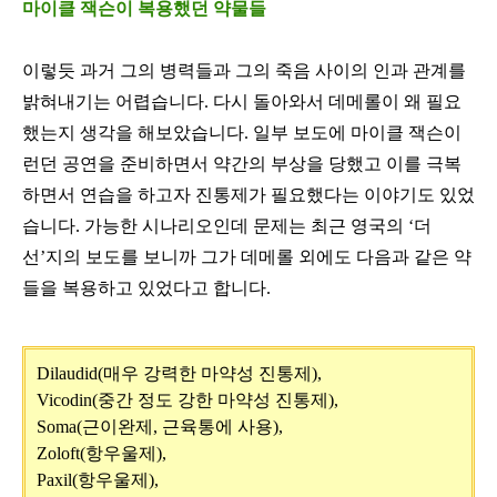
마이클 잭슨이 복용했던 약물들
이렇듯 과거 그의 병력들과 그의 죽음 사이의 인과 관계를
밝혀내기는 어렵습니다
.
다시 돌아와서 데메롤이 왜 필요
했는지 생각을 해보았습니다
.
일부 보도에 마이클 잭슨이
런던 공연을 준비하면서 약간의 부상을 당했고 이를 극복
하면서 연습을 하고자 진통제가 필요했다는 이야기도 있었
습니다
.
가능한 시나리오인데 문제는 최근 영국의
‘
더
선
’
지의 보도를 보니까 그가 데메롤 외에도 다음과 같은 약
들을 복용하고 있었다고 합니다
.
Dilaudid(
매우 강력한 마약성 진통제
),
Vicodin(
중간 정도 강한 마약성 진통제
),
Soma(
근이완제
,
근육통에 사용
),
Zoloft(
항우울제
),
Paxil(
항우울제
),