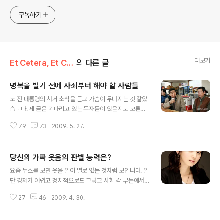
구독하기
더보기
Et Cetera, Et Cetera, Et Cetera
의 다른 글
명복을 빌기 전에 사죄부터 해야 할 사람들
글 내용
노 전 대통령의 서거 소식을 듣고 가슴이 무너지는 것 같았
습니다. 제 글을 기다리고 있는 독자들이 있을지도 모른다
는 생각을 하면서도 블로그 글을 쓸 기운도 없어서 한 주는
79
73
2009. 5. 27.
포스팅을 쉬려고 했습니다. 어차피 정치나 시사평론 쪽은
저보다 잘 쓰시는 분이 많으니까 저까지 끼어들어서 읽는
분들의 시간을 빼앗지 말자고 생각했다가, 어제는 너무 생
당신의 가짜 웃음의 판별 능력은?
각이 많아서 길게 글을 썼는데 다시 마음이 변해서 다 부질
글 내용
없이 느껴져 지웠습니다. 하지만 한가지만 좀 짚어보고 싶
요즘 뉴스를 보면 웃을 일이 별로 없는 것처럼 보입니다. 일
어서 이렇게 컴퓨터 앞에 앉았습니다. 얼마 전에 다음 뷰를
단 경제가 어렵고 정치적으로도 그렇고 사회 각 부문에서
보다 보니까 각 언론사와 포탈 사이트에서 노 전 대통령을
밝고 희망적이기 보다는 어쩐지 어둡고 암울한 뉴스가 더
추모하는 의미로 인터넷 홈페이지의 로고를 바꾼 것을 소
27
46
2009. 4. 30.
많은 것도 같습니다. 웃음에는 두 가지가 있습니다. 웃을 일
개하면서 구글만 로고를 바꾸지 않았다고 지적하신 블로그
이 있어서 기쁘고 좋아서 웃는 것이 있고 웃을 일이 없어도
글을 보았습니다. 저도 이명박 정부의..
웃는 웃음이 있습니다. 웃으면 복이 온다는 말은 아마 후자