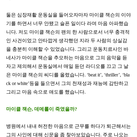
둘은 심장재활 운동실을 들어오자마자 마이클 잭슨의 이야
기를 하면서 너무 안됐고 슬픈 일이다 라며 마음 아파했습
니다
.
저도 마이클 잭슨의 팬의 한 사람으로서 너무 충격적
인 사건이었고 안타깝게 생각했던 지라 두 사람의 상실감
을 충분히 이해할 수 있었습니다
.
그리고 운동치료사인 바
네사가 마이클 잭슨을 추모하는 마음으로 그의 음악을 듣
자고 제의해서 운동실에서 매일 듣던 라디오를 끄고 그 날
은 마이클 잭슨의 씨디를 올렸습니다
. ‘beat it’, ‘thriller’, ‘bla
ck or white’
등을 들으면서 그의 천재성과 재능에 감탄하고
그리고 마음 속으로 애도를 했습니다
.
마이클 잭슨, 데메롤이 죽였을까?
병원에서 내내 허전한 마음으로 근무를 하다가 퇴근해서는
그의 사인에 대해 신문을 좀 찾아보았습니다
.
주로 나오는