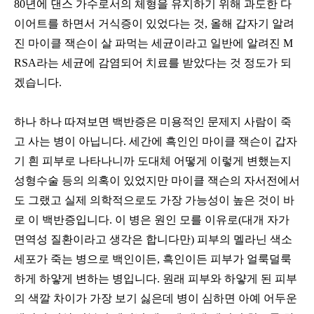
80
년에 댄스 가수로서의 체형을 유지하기 위해 과도한 다
이어트를 하면서 거식증이 있었다는 것
,
올해 갑자기 알려
진 마이클 잭슨이 살 파먹는 세균이라고 일반에 알려진
M
RSA
라는 세균에 감염되어 치료를 받았다는 것 정도가 되
겠습니다
.
하나 하나 따져보면 백반증은 미용적인 문제지 사람이 죽
고 사는 병이 아닙니다
.
세간에 흑인인 마이클 잭슨이 갑자
기 흰 피부로 나타나니까 도대체 어떻게 이렇게 변했는지
성형수술 등의 의혹이 있었지만 마이클 잭슨의 자서전에서
도 그랬고 실제 의학적으로도 가장 가능성이 높은 것이 바
로 이 백반증입니다
.
이 병은 원인 모를 이유로
(
대개 자가
면역성 질환이라고 생각은 합니다만
)
피부의 멜라닌 색소
세포가 죽는 병으로 백인이든
,
흑인이든 피부가 얼룩덜룩
하게 하얗게 변하는 병입니다
.
원래 피부와 하얗게 된 피부
의 색깔 차이가 가장 보기 싫은데 병이 심하면 아예 어두운