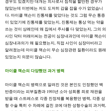
경우도 있겠지만 대개는 의사로서 짐작을 할만한 경우가
많았는데 이번에는 저도 도저히 감을 잡을 수가 없었습니
다
.
마이클 잭슨이 진통제를 맞았다는 것도 그럼 무슨 통증
이 있었기에 진통제를 맞았는지
,
진통제는 통상 먹는 약을
쓰는 것이 상례인데 왜 집에서 주사를 다 맞았는지
,
그의 의
사인 닥터 머래이씨는 전공이 심장내과인데 마이클 잭슨이
심장내과의가 왜 필요했는지
,
직접 사인이 심장마비라고
알려졌는데 마이클 잭슨이 무슨 심장관련 질환이라도 원래
있었는지 의문이 많습니다
.
마이클 잭슨의 다양했던 과거 병력
마이클 잭슨의 병력으로 알려진 것은 본인도 인정했던 백
반증이라는 피부질환과
1993
년 소아 성희롱 죄로 재판을
받을 때 스트레스로 각종 진정제를 복용했던 병력
,
각종 성
형 수술 특히 수 차례에 걸친 코에 대한 성형수술의 과거력
,