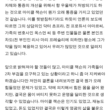
자체와 통증의 개선을 위해서 항 우울제가 처방되기도 하
는 것으로 마이클 잭슨이 뭔가 오래 통증을 가지고 있었던
것 같습니다
.
이를 뒷받침하기라도 하듯이 언론의 보도에
따르면 그의 상담의인 닥터 초프라
,
전 프로듀서 아마르씨
,
가족의 변호사인 옥스먼 씨 등 주변 인물들은 물론 본인조
차도
(
전 부인인 리사 마리 프레슬리에 의하면
)
평소에 그가
약을 많이 복용하고 있어서 우려가 많았던 것으로 알려지
고 있습니다
.
앞으로 밝혀져야 할 것들이 많고
,
마이클 잭슨의 가족들이
2
차 부검을 요구하고 있는 상황이라고 하니 좀 더 지켜봐야
하겠습니다만 저만의 결론을 내려보자면 결국 뭔가 오래
힘들었던 문제가 있었고
,
약에 의지해서 힘든 몸을 끌어 왔
지만
,
결국은 몸이 버티지 못하고 운명을 달리한 것으로 생
각할 수 있었습니다
.
마이클 잭슨은 인기도 있었고
,
재능도
있었고
,
돈도 있었지만 결국은 이렇게 영광의 삶을 불운으