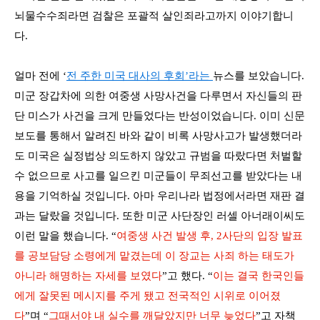
뇌물수수죄라면 검찰은 포괄적 살인죄라고까지 이야기합니
다
.
얼마 전에
‘
전 주한 미국 대사의 후회
’
라는
뉴스를 보았습니다
.
미군 장갑차에 의한 여중생 사망사건을 다루면서 자신들의 판
단 미스가 사건을 크게 만들었다는 반성이었습니다
.
이미 신문
보도를 통해서 알려진 바와 같이 비록 사망사고가 발생했더라
도 미국은 실정법상 의도하지 않았고 규범을 따랐다면 처벌할
수 없으므로 사고를 일으킨 미군들이 무죄선고를 받았다는 내
용을 기억하실 것입니다
.
아마 우리나라 법정에서라면 재판 결
과는 달랐을 것입니다
.
또한 미군 사단장인 러셀 아너래이씨도
이런 말을 했습니다
.
“
여중생 사건 발생 후
, 2
사단의 입장 발표
를 공보담당 소령에게 맡겼는데 이 장교는 사죄 하는 태도가
아니라 해명하는 자세를 보였다
”
고 했다
. “
이는 결국 한국인들
에게 잘못된 메시지를 주게 됐고 전국적인 시위로 이어졌
다
”
며
“
그때서야 내 실수를 깨달았지만 너무 늦었다
”
고 자책