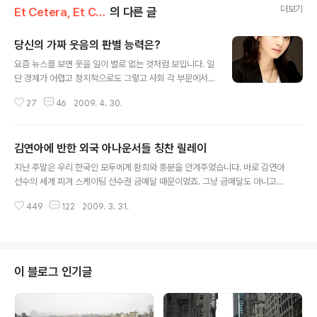
더보기
Et Cetera, Et Cetera, Et Cetera
의 다른 글
당신의 가짜 웃음의 판별 능력은?
글 내용
요즘 뉴스를 보면 웃을 일이 별로 없는 것처럼 보입니다. 일
단 경제가 어렵고 정치적으로도 그렇고 사회 각 부문에서
밝고 희망적이기 보다는 어쩐지 어둡고 암울한 뉴스가 더
27
46
2009. 4. 30.
많은 것도 같습니다. 웃음에는 두 가지가 있습니다. 웃을 일
이 있어서 기쁘고 좋아서 웃는 것이 있고 웃을 일이 없어도
웃는 웃음이 있습니다. 웃으면 복이 온다는 말은 아마 후자
김연아에 반한 외국 아나운서들 칭찬 릴레이
를 말하는 듯합니다. 웃을 일이 없어도 웃으면 결국 이 행복
글 내용
한 느낌이 상대에도 전해지고 서로 좋은 영향을 나누어서
지난 주말은 우리 한국인 모두에게 환희와 흥분을 안겨주었습니다. 바로 김연아
서로 복을 받는다는 의미가 아닌가 합니다. 인간과 동물을
선수의 세계 피겨 스케이팅 선수권 금메달 때문이었죠. 그냥 금메달도 아니고
가르는 생물학적인 차이에 대한 연구를 보면 의외로 인간
줄줄이 세계 신기록을 세우면서 은메달과 큰 차이를 보였기 때문에 더욱 가슴이
이 동물과 비슷한 점에 놀라게 됩니다. 특히 원숭이 같은 동
449
122
2009. 3. 31.
뿌듯해지는 순간이었습니다. 야구나 축구와 같은 인기 종목이 국제 경기에서 선
물은 유전자 측면에서 인간과 98%의 일치를 보인다고 합
전하는 것도 그렇지만 핸드볼이나 양궁과 같은 비인기 종목이 해외의 강국들에
니다. 겨우 2%만이 인간과..
맞서서 우월한 경기를 펼칠 때면 선수들의 무한한 희생과 노력에 존경을 보내지
않을 수 없었습니다. 그런데 김연아라는 슈퍼스타가 갑자기 나타났으니 우리나
라에 피겨스케이팅이 인기종목으로 떠오르는 것은 시간문제가 아닌가 합니다.
이 블로그 인기글
저도 처음에 미국에 와서 의아했던 것이 미국인들이 꼽는 인기 스포츠에 미식축
구나 야구, 농구 외에도 피겨스케이..