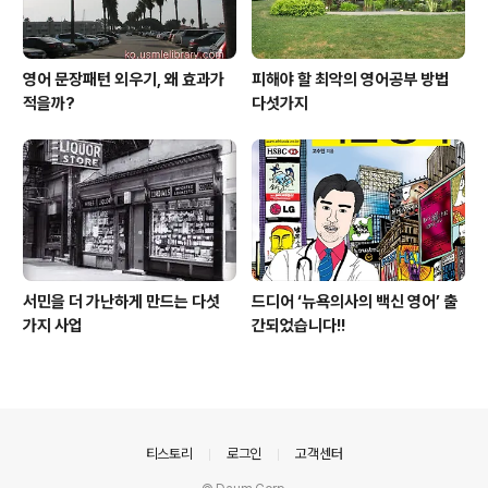
영어 문장패턴 외우기, 왜 효과가
피해야 할 최악의 영어공부 방법
적을까?
다섯가지
서민을 더 가난하게 만드는 다섯
드디어 ‘뉴욕의사의 백신 영어’ 출
가지 사업
간되었습니다!!
의안내
티스토리
로그인
고객센터