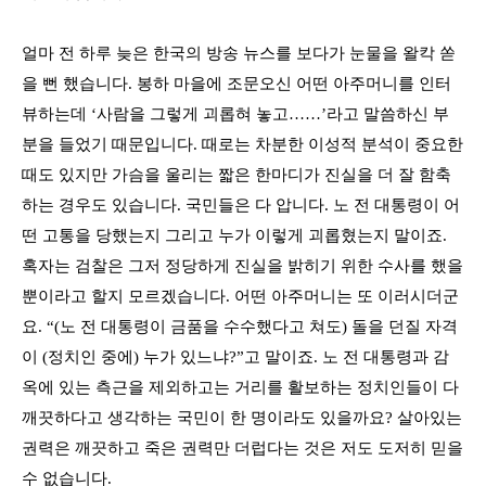
얼마 전 하루 늦은 한국의 방송 뉴스를 보다가 눈물을 왈칵 쏟
을 뻔 했습니다
.
봉하 마을에 조문오신 어떤 아주머니를 인터
뷰하는데
‘
사람을 그렇게 괴롭혀 놓고
……’
라고 말씀하신 부
분을 들었기 때문입니다
.
때로는 차분한 이성적 분석이 중요한
때도 있지만 가슴을 울리는 짧은 한마디가 진실을 더 잘 함축
하는 경우도 있습니다
.
국민들은 다 압니다
.
노 전 대통령이 어
떤 고통을 당했는지 그리고 누가 이렇게 괴롭혔는지 말이죠
.
혹자는 검찰은 그저 정당하게 진실을 밝히기 위한 수사를 했을
뿐이라고 할지 모르겠습니다
.
어떤 아주머니는 또 이러시더군
요
. “(
노 전 대통령이 금품을 수수했다고 쳐도
)
돌을 던질 자격
이
(
정치인 중에
)
누가 있느냐
?”
고 말이죠
.
노 전 대통령과 감
옥에 있는 측근을 제외하고는 거리를 활보하는 정치인들이 다
깨끗하다고 생각하는 국민이 한 명이라도 있을까요
?
살아있는
권력은 깨끗하고 죽은 권력만 더럽다는 것은 저도 도저히 믿을
수 없습니다
.