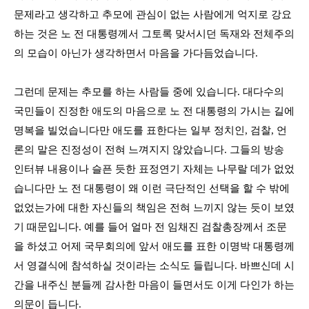
문제라고 생각하고 추모에 관심이 없는 사람에게 억지로 강요
하는 것은 노 전 대통령께서 그토록 맞서시던 독재와 전체주의
의 모습이 아닌가 생각하면서 마음을 가다듬었습니다
.
그런데 문제는 추모를 하는 사람들 중에 있습니다
.
대다수의
국민들이 진정한 애도의 마음으로 노 전 대통령의 가시는 길에
명복을 빌었습니다만 애도를 표한다는 일부 정치인
,
검찰
,
언
론의 말은 진정성이 전혀 느껴지지 않았습니다
.
그들의 방송
인터뷰 내용이나 슬픈 듯한 표정연기 자체는 나무랄 데가 없었
습니다만 노 전 대통령이 왜 이런 극단적인 선택을 할 수 밖에
없었는가에 대한 자신들의 책임은 전혀 느끼지 않는 듯이 보였
기 때문입니다
.
예를 들어 얼마 전 임채진 검찰총장께서 조문
을 하셨고 어제 국무회의에 앞서 애도를 표한 이명박 대통령께
서 영결식에 참석하실 것이라는 소식도 들립니다
.
바쁘신데 시
간을 내주신 분들께 감사한 마음이 들면서도 이게 다인가 하는
의문이 듭니다
.