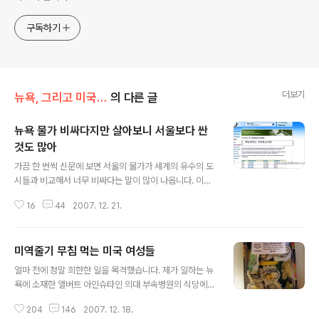
구독하기
더보기
뉴욕, 그리고 미국 생활 이야기
의 다른 글
뉴욕 물가 비싸다지만 살아보니 서울보다 싼
것도 많아
글 내용
가끔 한 번씩 신문에 보면 서울의 물가가 세계의 유수의 도
시들과 비교해서 너무 비싸다는 말이 많이 나옵니다. 이런
통계를 보면 대개 상징성은 있지만 매일 먹지는 않을 것 같
16
44
2007. 12. 21.
은 햄버거 가격이나 스타벅스 커피 가격 등을 지표로 제시
하고 있어서 실제로 그 도시에서 사는 사람이 살아가는데
필요한 비용이 얼마나 드는지는 알 수가 없는 것 같습니다.
미역줄기 무침 먹는 미국 여성들
특히나 미국에 살지만 수입된 값비싼 한국음식을 먹으면서
글 내용
사는 대부분의 한국인의 경우에 일반적인 미국인보다 훨씬
얼마 전에 정말 희한한 일을 목격했습니다. 제가 일하는 뉴
많은 식품비를 지출할 수 밖에 없습니다. 그래서 만약 한국
욕에 소재한 앨버트 아인슈타인 의대 부속병원의 식당에서
에 사는 누군가가 내가 미국에 가서 살면 얼마나 돈이 필요
한 아리따운 백인 여성이 밥도 없이 미역줄기 무침을 먹고
할까하고 궁금해지면 결국은 와서 살아보는 것 이외에는
204
146
2007. 12. 18.
있더군요. 별의별 한국음식을 먹는 외국인을 보았지만 마