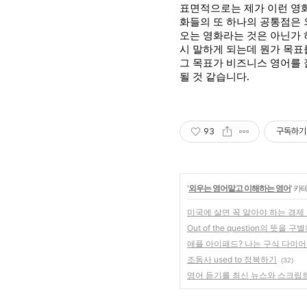
표면적으로는 제가 이런 영화
화들의 또 하나의 공통점은 
오는 영화라는 것은 아닌가 
시 말하게 되는데 뭔가 목표
그 목표가 비즈니스 영어를
될 것 같습니다
.
93
구독하기
'
외우는 영어말고 이해하는 영어
' 카
미국에 살면 꼭 알아야 하는 경제
Out of the question의 뜻을 
애플 아이패드? 나는 구식 다이
조동사 used to 정복하기
(32)
영어 듣기를 최신 뉴스와 스크립