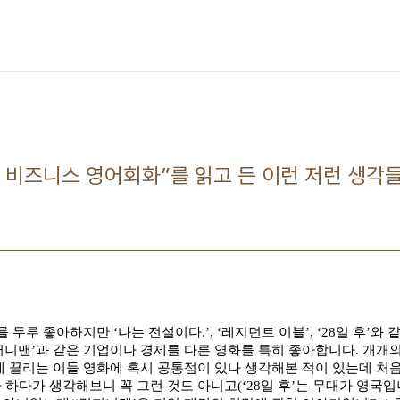
 비즈니스 영어회화”를 읽고 든 이런 저런 생각
화를 두루 좋아하지만
‘
나는 전설이다
.’, ‘
레지던트 이블
’, ‘28
일 후
’
와 
퍼니맨
’
과 같은 기업이나 경제를 다른 영화를 특히 좋아합니다
.
개개의
게 끌리는 이들 영화에 혹시 공통점이 있나 생각해본 적이 있는데 처
 하다가 생각해보니 꼭 그런 것도 아니고
(‘28
일 후
’
는 무대가 영국입