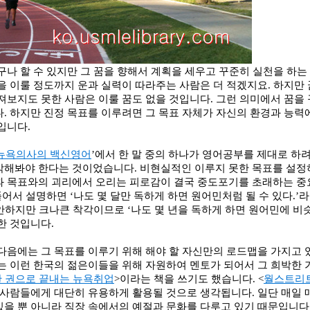
구나 할 수 있지만 그 꿈을 향해서 계획을 세우고 꾸준히 실천을 하
을 이룰 정도까지 운과 실력이 따라주는 사람은 더 적겠지요
.
하지만 
져보지도 못한 사람은 이룰 꿈도 없을 것입니다
.
그런 의미에서 꿈을 
다
.
하지만 진정 목표를 이루려면 그 목표 자체가 자신의 환경과 능력
것입니다
.
뉴욕의사의 백신영어
’
에서 한 말 중의 하나가 영어공부를 제대로 하
각해봐야 한다는 것이었습니다
.
비현실적인 이루지 못한 목표를 설정
과 목표와의 괴리에서 오리는 피로감이 결국 중도포기를 초래하는 중
 풀어서 설명하면
‘
나도 몇 달만 독하게 하면 원어민처럼 될 수 있다
.’
라
안하지만 크나큰 착각이므로
‘
나도 몇 년을 독하게 하면 원어민에 비
한 것입니다
.
다음에는 그 목표를 이루기 위해 해야 할 자신만의 로드맵을 가지고 있
는 이런 한국의 젊은이들을 위해 자원하여 멘토가 되어서 그 희박한 
한 권으로 끝내는 뉴욕취업
>
이라는 책을 쓰기도 했습니다
.
<
월스트리
는 사람들에게 대단히 유용하게 활용될 것으로 생각됩니다
.
일단 매일 
있을 뿐 아니라 직장 속에서의 예절과 문화를 다루고 있기 때문입니다