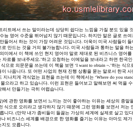
스트리트에서 쓰는 말이라는데 상당히 쉽다는 느낌을 가질 분도 있을 
 수능 영어 수준을 뛰어넘지 않기 때문입니다
.
하지만 말은 글로 쓰여
 만들어서 하는 것이 가장 어려운 것입니다
.
더욱이 미국 사람들이 들
으로 만드는 것을 거의 불가능합니다
.
미국 사람들과 통하는 말을 하
 의미에서 이 책에 쓰인 현지 영어야 말로 제대로 된 비즈니스 영어를
슨 자료를 보내주세요
.’
하고 요청하는 이메일을 보내라고 하면 한국
 식으로 의문문을 쓰는데 이 책을 보면
‘I want to obtain ~.’
하는 식으
용이 나옵니다
.
또 어떤 사업의 현재 진행 상황을 묻는 말로서 한국 
도 지나치게 격식없는 표현을 쓰는데 이 책에서는
‘Where do you stand
 물으라고 하고 있습니다
.
이런 표현은 들어보고 말해보면 써 먹을 
작해서 만들기는 극히 어렵습니다
.
말
)
에 관한 영화를 보면서 느끼는 것이 좋아하는 이유는 세상의 종말
런 식으로 오리라고 생각하지 않기 때문에 그런 영화를 보면서 저는
모릅니다
. (
만약 내가 좀비들이 들끓는 가상의 세계에 실제로 살고 있다
가나 비즈니스 세계를 배경으로 한 영화를 즐기는 이유는 아마도 제가
는지도 모릅니다
.