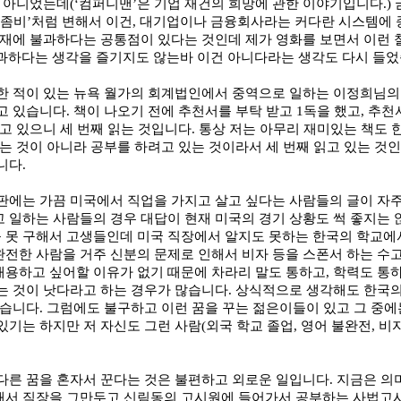
시 아니었는데
(‘
컴퍼니맨
’
은 기업 재건의 희망에 관한 이야기입니다
.)
좀비
’
처럼 변해서 이건
,
대기업이나 금융회사라는 커다란 시스템에 
존재에 불과하다는 공통점이 있다는 것인데 제가 영화를 보면서 이런
과하다는 생각을 즐기지도 않는바 이건 아니다라는 생각도 다시 들
한 적이 있는 뉴욕 월가의 회계법인에서 중역으로 일하는 이정희님의
고 있습니다
.
책이 나오기 전에 추천서를 부탁 받고
1
독을 했고
,
추천서
읽고 있으니 세 번째 읽는 것입니다
.
통상 저는 아무리 재미있는 책도 한
읽는 것이 아니라 공부를 하려고 있는 것이라서 세 번째 읽고 있는 것
습니다
.
판에는 가끔 미국에서 직업을 가지고 살고 싶다는 사람들의 글이 자
 일하는 사람들의 경우 대답이 현재 미국의 경기 상황도 썩 좋지는
 못 구해서 고생들인데 미국 직장에서 알지도 못하는 한국의 학교에
완전한 사람을 거주 신분의 문제로 인해서 비자 등을 스폰서 하는 
채용하고 싶어할 이유가 없기 때문에 차라리 말도 통하고
,
학력도 통하
는 것이 낫다라고 하는 경우가 많습니다
.
상식적으로 생각해도 한국의
없습니다
.
그럼에도 불구하고 이런 꿈을 꾸는 젊은이들이 있고 그 중에
있기는 하지만 저 자신도 그런 사람
(
외국 학교 졸업
,
영어 불완전
,
비
다른 꿈을 혼자서 꾼다는 것은 불편하고 외로운 일입니다
.
지금은 의
해서 직장을 그만두고 신림동의 고시원에 들어가서 공부하는 사법고