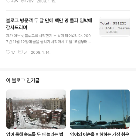
499
709
2008. 1. 15.
분 과학으로조차 인정을 할 수가 없다는 면이 강합니다. 일
반인들은 대개 모르는 이야기이지만 의사들이 환자를 보다
보면 한의학 치료를 받다가 중요한 치료의 시기를 놓치거
블로그 방문객 두 달 만에 백만 명 돌파 임박에
나 증세를 악화시키고는 의사에게 돌아오는 사람이 종종
있습니다. 그리고 이런 경우가 의외로 많아서 거의 모든 의
감사드리며
글 내용
사들이 이런 환자를 최소한 한번이상 진료해 본 경험이 있
제가 어느덧 블로그를 시작한지 두 달이 되어갑니다. 200
을 정도입니다. 한약을 집어던진 뉴하트에 나오는 의사의
7년 11월 12일에 글을 올리기 시작해서 11월 15일부터 발
태도는 아마도 이런 종류의 의사의 한약 혹은 한의학에 대
행을 시작했습니다. 제가 공지사항에 올렸다시피 한 달째
한 분노를 담고 있는 것으로 보입니다. 이런 의사들의 태도
17
54
2008. 1. 14.
되는 시점인 12월 12일에 태어난 지 첫 달을 알리면서 누
는 단지 한의사들과 밥그릇 싸움을 하는 것으로 보..
적 방문객은 61900명 정도가 되었었습니다. 그리고 구독
자수는 155분이셨습니다. 지금 방문객수는 일백만 명을
앞둔 991,200명이 되었으며 구독자수는 346명입니다.
저 자신도 놀랐던 두 달이었으며 그 동안 다음 블로거 뉴스
이 블로그 인기글
에서 베스트 블로거 기자로 선정되는 영광을 맛보기도 했
었습니다. 아마 블로그의 시작은 제 인생에서 많은 것을 배
운 하나의 큰 계기로 자리매김을 할 것입니다. 인기와 함께
많은 부담감도 함께 느끼면서 제 블로그의 방문객들이 무
엇을 원하셨나 다시 한 번..
영어 독해 속도를 두 배 늘리는 법
영어의 어순을 이해하는 가장 쉬운