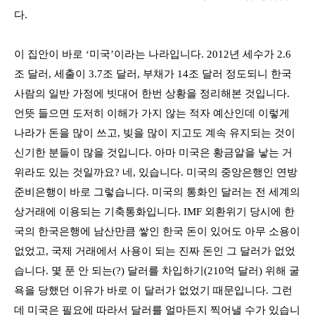
다
.
이 집안이 바로
‘
미국
’
이라는 나라입니다
. 2012
년 세수가
2.6
조 달러
,
세출이
3.7
조 달러
,
부채가
14
조 달러 정도되니 한국
사람의 일반 가정에 빗대어 한번 상황을 정리해본 것입니다
.
언뜻 들으면 도저히 이해가 가지 않는 적자 예산인데 이렇게
나라가 돈을 많이 쓰고
,
빚을 많이 지고도 계속 유지되는 것이
신기한 분들이 많을 것입니다
.
아마 미국은 황금알을 낳는 거
위라도 있는 것일까요
?
네
,
있습니다
.
미국의 중앙은행인 연방
준비은행이 바로 그렇습니다
.
미국의 통화인 달러는 전 세계의
상거래에 이용되는 기축통화입니다
. IMF
외환위기 당시에 한
국의 한국은행에 남산만큼 쌓인 한국 돈이 있어도 아무 소용이
없었고
,
국제 거래에서 사용이 되는 진짜 돈인 그 달러가 없었
습니다
.
몇 푼 안 되는
(?)
달러를 차입하기
(210
억 달러
)
위해 굴
욕을 당했던 이유가 바로 이 달러가 없었기 때문입니다
.
그런
데 미국은 필요에 따라서 달러를 얼마든지 찍어낼 수가 있습니