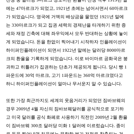
전쟁 중 달러당
9
마르크 정도이던 환율이 전쟁 직후
1919
년 말
에는
47
마르크가 되었고
, 1921
년 초에는 넘어서면서
60
마르크
가 되었습니다
.
영국에 거액의 배상금을 물었던
1921
년 말에
는
330
마르크가 되고 집권 세력의 경제난을 타개하기 위한 증
세와 재정 긴축에 대해 좌우익에서 모두 반대하는 상황에 놓이
게 되었습니다
.
돈을 한없이 찍어내기 시작하자 인플레이션이
하이퍼인플레이션이 되면서
1922
년 말에는 달러당
8000
마르
크의 환율을 기록하게 되었습니다
.
이로 바이마르 공화국은 붕
괴하고 히틀러가 집권하는 단초가 제공되게 됩니다
.
당시 빵
1
파운드에
30
억 마르크
,
고기
1
파운드는
360
억 마르크였다고
하니 하이퍼인플레이션이 얼마나 무서운지 알 수 있습니다
.
또한 가장 최근까지도 세계의 웃음거리가 되었던 짐바브웨의
경우
2009
년
4
월 자신의 짐바브웨달러를 공식적으로 포기하
고 미국 달러를 공식 화폐로 사용하기 직전인
2009
년
2
월 환율
이 짐바브웨
300
조 달러당 미화
1
달러에 이르렀습니다
.
종이