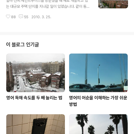
얼마 전에 세인트루이스를 방문했을 때 새로 개발되고 있
니까 1번의 가능성이 높겠습니다. “미국은 세계 각지에서
는 대규모 주택 단지를 지나갈 일이 있었습니다. 같이 동행
불법적인 전쟁을 일으키고 있고 남의 나라를 침략하고 있
했던 분께서 말씀하시기를 50불만 이상 짜리 고급 주택들
다.” 갈수록 태산입니다. 3번의 가능성은 점점 줄어들고 거
88
55
2010. 3. 25.
이 한꺼번에 지어졌다가 미국의 서브프라임 모기지 사태에
의 1번으로 굳어지는 것 같지요? “만약 다수가 소수의 권리
이은 부동산 경기 하락으로 직격탄을 맞아 공사도 중단되
를 억누르는 ..
고 이미 지어진 집들도 팔리지 않아 빈집이 많다고 하셨습
니다. 나중에 테네시 주의 멤피스를 방문했을 때도 거의 똑
같은 광경을 목격했고 최근 다녀온 텍사스의 휴스턴에서도
이 블로그 인기글
예외 없이 새로 개발되던 대규모 고급 주택단지가 텅텅 비
어 있는 모습을 볼 수 있었습니다. 한국에 강남 불패가 있다
면 미국에는 뉴욕 불패가 있을 법한데 지난 1월 뉴욕 타임
즈에는 충격적인 뉴스가 나왔었습니다. N.Y. Housing C
omplex Is Turned O..
영어 독해 속도를 두 배 늘리는 법
영어의 어순을 이해하는 가장 쉬운
방법