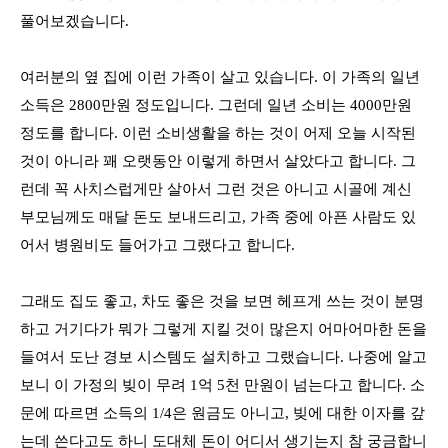
풀어보겠습니다.
여러분의 옆 집에 이런 가족이 살고 있습니다
.
이 가족의 일년
소득은
2800
만원 정도입니다
.
그런데 일년 소비는
4000
만원
정도를 합니다
.
이런 소비생활을 하는 것이 어제 오늘 시작된
것이 아니라 꽤 오랫동안 이렇게 하면서 살았다고 합니다
.
그
런데 꼭 사치스럽게만 살아서 그런 것은 아니고 시골에 계신
부모님께도 매달 돈도 보내드리고
,
가족 중에 아픈 사람도 있
어서 병원비도 들어가고 그랬다고 합니다
.
그래도 집도 좋고
,
차도 좋은 것을 보면 헤프게 쓰는 것이 분명
하고 거기다가 뭐가 그렇게 지킬 것이 많은지 어마어마한 돈을
들여서 도난 경보 시스템도 설치하고 그랬습니다
.
나중에 알고
보니 이 가정의 빚이 무려
1
억
5
천 만원이 넘는다고 합니다
.
소
문에 따르면 소득의
1/4
은 원금도 아니고
,
빚에 대한 이자를 갚
는데 쓴다고도 하니 도대체 돈이 어디서 생기는지 참 궁금합니