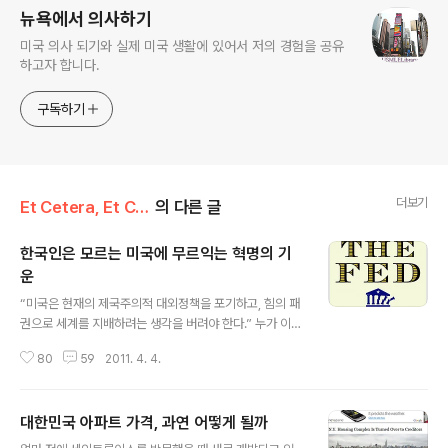
뉴욕에서 의사하기
미국 의사 되기와 실제 미국 생활에 있어서 저의 경험을 공유
하고자 합니다.
구독하기
더보기
Et Cetera, Et Cetera, Et Cetera
의 다른 글
한국인은 모르는 미국에 무르익는 혁명의 기
운
글 내용
“미국은 현재의 제국주의적 대외정책을 포기하고, 힘의 패
권으로 세계를 지배하려는 생각을 버려야 한다.” 누가 이런
말을 했을까요? 1. 한국의 친북좌파 2. 한국의 수구꼴통 3.
80
59
2011. 4. 4.
미국의 오바마 대통령 4. 미국의 공화당 국회의원 대개 1번
아니면 3번 같다는 생각이 들 것입니다. “미국은 세계 각지
의 비밀 감옥에서 불법적인 구금과 고문을 자행하고 있다.”
대한민국 아파트 가격, 과연 어떻게 될까
이 말은 누가 했을까요? 아무래도 1번 아니면 3번이겠지만
글 내용
설마 미국 대통령이 이렇게까지 말을 하지는 않았을 것이