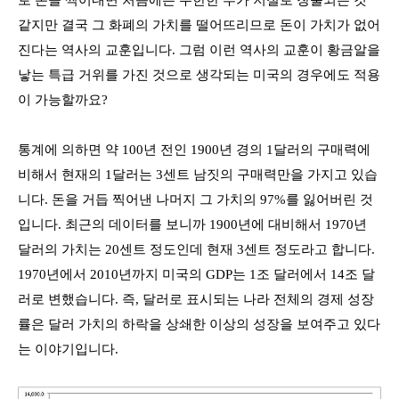
로 돈을 찍어내면 처음에는 무한한 부가 저절로 창출되는 것
같지만 결국 그 화폐의 가치를 떨어뜨리므로 돈이 가치가 없어
진다는 역사의 교훈입니다
.
그럼 이런 역사의 교훈이 황금알을
낳는 특급 거위를 가진 것으로 생각되는 미국의 경우에도 적용
이 가능할까요
?
통계에 의하면 약
100
년 전인
1900
년 경의
1
달러의 구매력에
비해서 현재의
1
달러는
3
센트 남짓의 구매력만을 가지고 있습
니다
.
돈을 거듭 찍어낸 나머지 그 가치의
97%
를 잃어버린 것
입니다
.
최근의 데이터를 보니까
1900
년에 대비해서
1970
년
달러의 가치는
20
센트 정도인데 현재
3
센트 정도라고 합니다
.
1970
년에서
2010
년까지 미국의
GDP
는
1
조 달러에서
14
조 달
러로 변했습니다
.
즉
,
달러로 표시되는 나라 전체의 경제 성장
률은 달러 가치의 하락을 상쇄한 이상의 성장을 보여주고 있다
는 이야기입니다
.