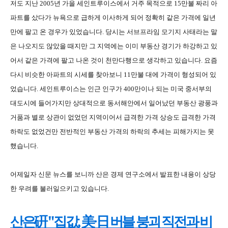
저도 지난
2005
년 가을 세인트루이스에서 거주 목적으로
15
만불 짜리 아
파트를 샀다가 뉴욕으로 급하게 이사하게 되어 정확히 같은 가격에 일년
만에 팔고 온 경우가 있었습니다
.
당시는 서브프라임 모기지 사태라는 말
은 나오지도 않았을 때지만 그 지역에는 이미 부동산 경기가 하강하고 있
어서 같은 가격에 팔고 나온 것이 천만다행으로 생각하고 있습니다
.
요즘
다시 비슷한 아파트의 시세를 찾아보니
11
만불 대에 가격이 형성되어 있
었습니다
.
세인트루이스는 인근 인구가
400
만이나 되는 미국 중서부의
대도시에 들어가지만 상대적으로 동서해안에서 일어났던 부동산 광풍과
거품과 별로 상관이 없었던 지역이어서 급격한 가격 상승도 급격한 가격
하락도 없었건만 전반적인 부동산 가격의 하락의 추세는 피해가지는 못
했습니다
.
어제일자 신문 뉴스를 보니까 산은 경제 연구소에서 발표한 내용이 상당
한 우려를 불러일으키고 있습니다
.
硏
"
,
美
·
日
산은
집값
버블
붕괴
직전과
비