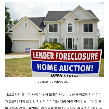
source ;trexglobal.com
서브프라임 모기지 사태 이후에 들었던 비슷비슷한 레퍼토리의 이야기
가 많은데 제가 들었던 지인의 이야기는 대충 이런 것이었습니다
.
그 분
이 허드슨 강가의
6
억짜리 아파트를
(
한화
1
억
= 10
만 불로 계산
)
자기 돈