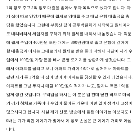
1
억 정도 주고
5
억 정도 대출을 받아서 투자 목적으로 샀다고 합니다
.
자
기 집이 따로 있었기 때문에 월세로 임대를 주고 매달 은행 대출금을 충
당을 했었습니다
.
그런데 부동산 값이 곤두박질치기 시작하고 월세마저
도 내려버려서 세입자를 구하기 위해 월세를 내려서 내놓았습니다
.
덕분
에 월세 수입이
400
만원 초반 대에서
300
만원대로 줄고 은행에 갚아야
할 대출금과 이자는 그대로라서 월세로 받은 돈에 더해서 다달이 자기 수
입에서
100
만원 가량 돈을 빼서 은행 모기지를 상환하게 생겼습니다
.
그
래서 아파트를 팔려고 보니 아파트 가격이
4
억대로 떨어져서 아파트를
팔면 자기 돈
1
억을 더 집어 넣어야 아파트를 청산할 수 있게 되었습니다
.
아파트를 그냥 두자니 매달
100
만원의 적자가 나고
,
팔자니 목돈
1
억을
잃게 생긴 것입니다
.
무역업을 하시는 이 분은 업 친데 덮친 격으로 미국
의 경기 침체로 가뜩이나 수입이 줄어든 가운데 이런 일이 생겨서 고생이
많으시다고 합니다
.
사실 제가 신문
,
방송에서 들은 이야기는 이보다도
1
0
배는 기가 막힌 이야기가 많아서 이 정도 손실은 큰 이야기 거리도 아닙
니다
.