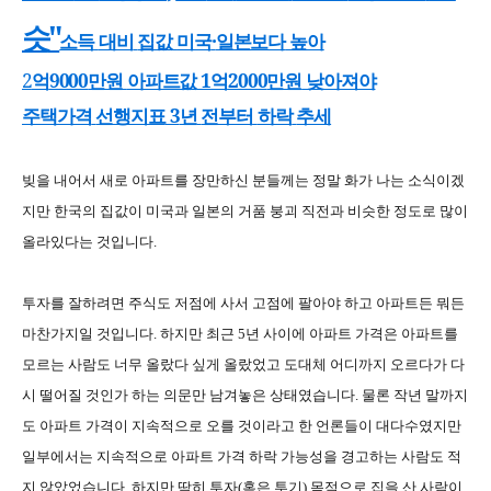
"
슷
·
소득
대비
집값
미국
일본보다
높아
2
9000
1
2000
억
만원
아파트값
억
만원
낮아져야
3
주택가격
선행지표
년
전부터
하락
추세
빚을 내어서 새로 아파트를 장만하신 분들께는 정말 화가 나는 소식이겠
지만 한국의 집값이 미국과 일본의 거품 붕괴 직전과 비슷한 정도로 많이
올라있다는 것입니다
.
투자를 잘하려면 주식도 저점에 사서 고점에 팔아야 하고 아파트든 뭐든
마찬가지일 것입니다
.
하지만 최근
5
년 사이에 아파트 가격은 아파트를
모르는 사람도 너무 올랐다 싶게 올랐었고 도대체 어디까지 오르다가 다
시 떨어질 것인가 하는 의문만 남겨놓은 상태였습니다
.
물론 작년 말까지
도 아파트 가격이 지속적으로 오를 것이라고 한 언론들이 대다수였지만
일부에서는 지속적으로 아파트 가격 하락 가능성을 경고하는 사람도 적
지 않았었습니다
.
하지만 딱히 투자
(
혹은 투기
)
목적으로 집을 산 사람이