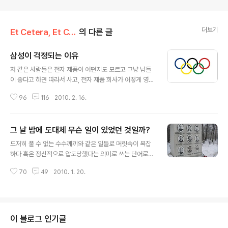
더보기
Et Cetera, Et Cetera, Et Cetera
의 다른 글
삼성이 걱정되는 이유
글 내용
저 같은 사람들은 전자 제품이 어떤지도 모르고 그냥 남들
이 좋다고 하면 따라서 사고, 전자 제품 회사가 어떻게 영업
을 잘하는지 못하는지도 그냥 신문에서 보고 들은 것이 다
96
116
2010. 2. 16.
이기에 시장의 상황이랄지 전망이라는 것도 사실 피상적일
수 밖에 없을 것입니다. 하지만 요즘 들어서 자꾸 삼성 관련
뉴스들이 눈에 보이고 일부는 긍정적으로만 볼 수 없는 것
그 날 밤에 도대체 무슨 일이 있었던 것일까?
이 꽤 있어서 걱정이 됩니다. 첫 번째 뉴스. 김용철 변호사
글 내용
라는 분이 쓰신 라는 책이 최근 출간되었습니다. 이 책이 나
도저히 풀 수 없는 수수께끼와 같은 일들로 머릿속이 복잡
온다는 뉴스는 언뜻 보았지만 관심이 없었기에 그냥 지나
하다 혹은 정신적으로 압도당했다는 의미로 쓰는 단어로서
쳤는데 조금 우스운 뉴스를 나중에 보게 되었습니다. 다름
‘mind-boggling’이라는 단어가 있습니다. 저에게 mind
아닌 이 책을 펴낸 사회평론이라는 출판사에서 책 광고를
70
49
2010. 1. 20.
-boggling한 사건이라면 피라미드와 같은 고대의 미스터
실으려고 했는데 조중동 등 주요 일간지들이 광고를 실어
리로부터 2012년에 지구가 망한다는 이야기까지 여러 가
주지 않았다는 기사입니다. http..
지가 있었습니다. 특히 어렸을 때는 어린이 잡지에 보면 U
FO나 설인의 이야기가 특히 mind-boggling했었고요.
정초부터 이런 이야기를 해도 될지 모르겠다는 생각이 들
이 블로그 인기글
었습니다만 저에게 최근 가장 ‘mind-boggling’ 했던 것