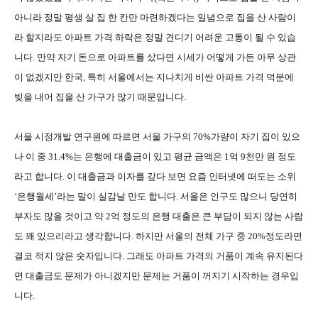
아니라 정말 평생 살 집 한 칸만 마련하겠다는 일념으로 집을 산 사람이
라 할지라도 아파트 가격 하락은 정말 견디기 어려운 고통이 될 수 있습
니다
.
만약 자기 돈으로 아파트를 샀다면 시세가 어떻게 가든 아무 상관
이 없겠지만 한국
,
특히 서울에서는 지나치게 비싼 아파트 가격 덕분에
빚을 내어 집을 산 가구가 많기 때문입니다
.
서울 시정개발 연구원에 따르면 서울 가구의
70%
가량이 자기 집이 있으
나 이 중
31.4%
는 은행에 대출금이 있고 평균 금액은
1
억
9
천만 원 정도
라고 합니다
.
이 대출금과 이자를 갚다 보면 요즘 인터넷에 떠도는 소위
‘
은행월세
’
라는 말이 실감날 만도 합니다
.
서울은 인구도 많으니 당연히
부자도 많을 것이고 약
2
억 정도의 은행 대출은 큰 부담이 되지 않는 사람
도 꽤 있으리라고 생각합니다
.
하지만 서울의 전체 가구 중
20%
정도라면
결코 적지 않은 숫자입니다
.
그래도 아파트 가격의 거품이 계속 유지된다
면 대출금도 문제가 아니겠지만 문제는 거품이 꺼지기 시작하는 경우입
니다
.