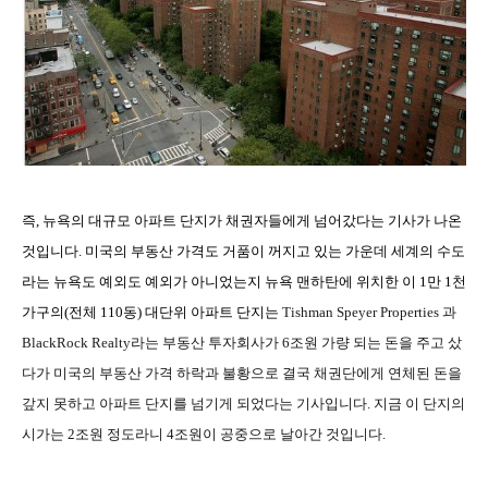
즉
,
뉴욕의 대규모 아파트 단지가 채권자들에게 넘어갔다는 기사가 나온
것입니다
.
미국의 부동산 가격도 거품이 꺼지고 있는 가운데 세계의 수도
라는 뉴욕도 예외도 예외가 아니었는지 뉴욕 맨하탄에 위치한 이
1
만
1
천
가구의
(
전체
110
동
)
대단위 아파트 단지는
Tishman Speyer Properties
과
BlackRock Realty
라는 부동산 투자회사가
6
조원 가량 되는 돈을 주고 샀
다가 미국의 부동산 가격 하락과 불황으로 결국 채권단에게 연체된 돈을
갚지 못하고 아파트 단지를 넘기게 되었다는 기사입니다
.
지금 이 단지의
시가는
2
조원 정도라니
4
조원이 공중으로 날아간 것입니다
.