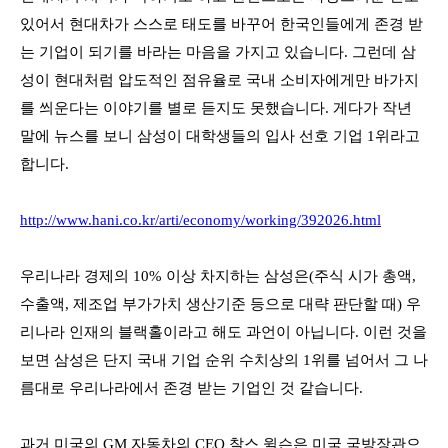
있어서 현대차가 스스로 태도를 바꾸어 한국인들에게 존경 받
는 기업이 되기를 바라는 마음을 가지고 있습니다
.
그런데 삼
성이 현대처럼 압도적인 점유율로 국내 소비자에게만 바가지
를 씌운다는 이야기를 별로 듣지도 못했습니다
.
게다가 작년
말에 뉴스를 보니 삼성이 대학생들의 입사 선호 기업
1
위라고
합니다
.
http://www.hani.co.kr/arti/economy/working/392026.html
우리나라 경제의
10%
이상 차지하는 삼성은
(
주식 시가 총액
,
수출액
,
제조업 부가가치 생산기준 등으로 대략 판단할 때
)
우
리나라 인재의 블랙홀이라고 해도 과언이 아닙니다
.
이런 것을
보면 삼성은 단지 국내 기업 순위 수치상의
1
위를 넘어서 그 나
름대로 우리나라에서 존경 받는 기업인 것 같습니다
.
과거 미국의
GM
자동차의
CEO
찰스 윌슨은 미국 국방장관으