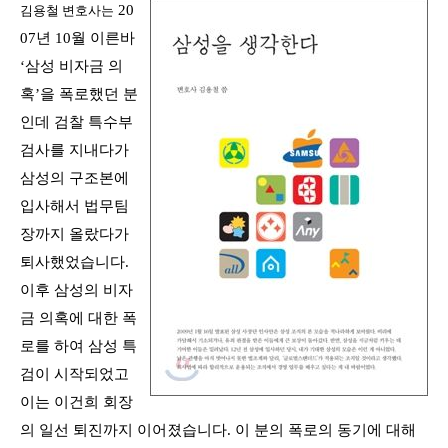
20
김용철 변호사는
07
년
10
월 이른바
‘
삼성 비자금 의
혹
’
을 폭로했던 분
인데 검찰 특수부
검사를 지내다가
삼성의 구조본에
입사해서 법무팀
장까지 올랐다가
퇴사했었습니다
.
이후 삼성의 비자
금 의혹에 대한 폭
로를 하여 삼성 특
검이 시작되었고
이는 이건희 회장
의 일선 퇴진까지 이어졌습니다
.
이 분의 폭로의 동기에 대해