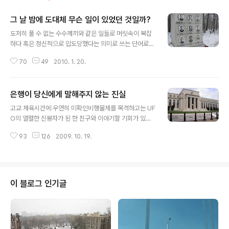
그 날 밤에 도대체 무슨 일이 있었던 것일까?
글 내용
도저히 풀 수 없는 수수께끼와 같은 일들로 머릿속이 복잡
하다 혹은 정신적으로 압도당했다는 의미로 쓰는 단어로서
‘mind-boggling’이라는 단어가 있습니다. 저에게 mind
70
49
2010. 1. 20.
-boggling한 사건이라면 피라미드와 같은 고대의 미스터
리로부터 2012년에 지구가 망한다는 이야기까지 여러 가
지가 있었습니다. 특히 어렸을 때는 어린이 잡지에 보면 U
은행이 당신에게 말해주지 않는 진실
FO나 설인의 이야기가 특히 mind-boggling했었고요.
글 내용
정초부터 이런 이야기를 해도 될지 모르겠다는 생각이 들
고교 체육시간에 우연히 미확인비행물체를 목격하고는 UF
었습니다만 저에게 최근 가장 ‘mind-boggling’ 했던 것
O의 열렬한 신봉자가 된 한 친구와 이야기할 기회가 있었
이 바로 지금 소개 드리는 이 이야기입니다. 이 이야기는 전
습니다. 배구를 하면서 하늘을 보는데 하늘에 구형의 금속
형적인 음모론과 과학적인 추리를 오가는 이야기이지만 워
93
126
2009. 10. 19.
성 물체가 정지해서 떠 있으면서 인간들의 행동을 관찰하
낙 에 충격적이고 비극적인 실화인지라 쉽게 흥미거리로가
는 듯한 모습을 보았다는 것입니다. 너무 놀라서 한참을 응
되고 말기에는 ..
시하다가 정신이 들어서 다른 친구에게 알리는 순간 빠르
게 사라져서 결국 혼자만 보고 말았다는 것이었습니다. 믿
거나 말거나 지만 본인에게는 꽤 심각한 경험이었던 것 같
이 블로그 인기글
습니다. 저는 이 친구의 말에 저를 속일 의도가 없었다는 의
미에서 그 진실성을 믿습니다만 이 친구가 뭔가 잘못 보았
을 가능성을 배제할 수 없기 때문에 그냥 한 귀로 흘려 듣기
만 하고 특별히 따지고 들어 본 적은 없습니다. 그런데 한번