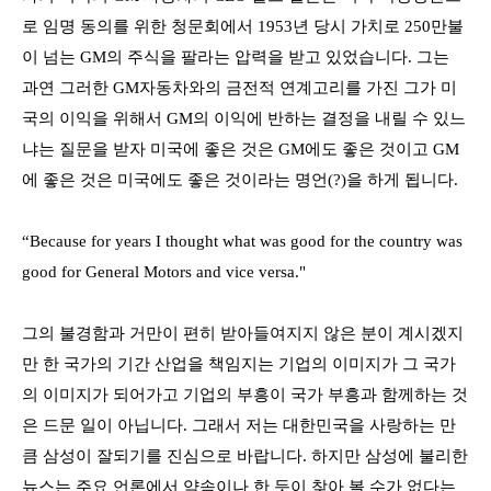
로 임명 동의를 위한 청문회에서
1953
년 당시 가치로
250
만불
이 넘는
GM
의 주식을 팔라는 압력을 받고 있었습니다
.
그는
과연 그러한
GM
자동차와의 금전적 연계고리를 가진 그가 미
국의 이익을 위해서
GM
의 이익에 반하는 결정을 내릴 수 있느
냐는 질문을 받자 미국에 좋은 것은
GM
에도 좋은 것이고
GM
에 좋은 것은 미국에도 좋은 것이라는 명언
(?)
을 하게 됩니다
.
“Because for years I thought what was good for the country was
good for General Motors and vice versa."
그의 불경함과 거만이 편히 받아들여지지 않은 분이 계시겠지
만 한 국가의 기간 산업을 책임지는 기업의 이미지가 그 국가
의 이미지가 되어가고 기업의 부흥이 국가 부흥과 함께하는 것
은 드문 일이 아닙니다
.
그래서 저는 대한민국을 사랑하는 만
큼 삼성이 잘되기를 진심으로 바랍니다
.
하지만 삼성에 불리한
뉴스는 주요 언론에서 약속이나 한 듯이 찾아 볼 수가 없다는