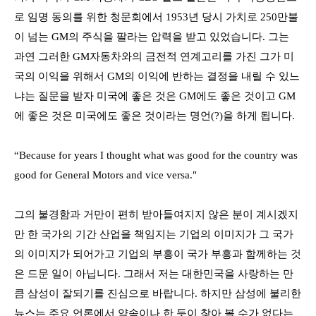
로 임명 동의를 위한 청문회에서
1953
년 당시 가치로
250
만불
이 넘는
GM
의 주식을 팔라는 압력을 받고 있었습니다
.
그는
과연 그러한
GM
자동차와의 금전적 연계고리를 가진 그가 미
국의 이익을 위해서
GM
의 이익에 반하는 결정을 내릴 수 있느
냐는 질문을 받자 미국에 좋은 것은
GM
에도 좋은 것이고
GM
에 좋은 것은 미국에도 좋은 것이라는 명언
(?)
을 하게 됩니다
.
“Because for years I thought what was good for the country was
good for General Motors and vice versa."
그의 불경함과 거만이 편히 받아들여지지 않은 분이 계시겠지
만 한 국가의 기간 산업을 책임지는 기업의 이미지가 그 국가
의 이미지가 되어가고 기업의 부흥이 국가 부흥과 함께하는 것
은 드문 일이 아닙니다
.
그래서 저는 대한민국을 사랑하는 만
큼 삼성이 잘되기를 진심으로 바랍니다
.
하지만 삼성에 불리한
뉴스는 주요 언론에서 약속이나 한 듯이 찾아 볼 수가 없다는