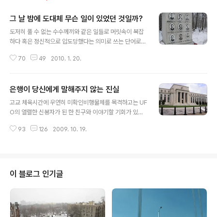
그 날 밤에 도대체 무슨 일이 있었던 것일까?
글 내용
도저히 풀 수 없는 수수께끼와 같은 일들로 머릿속이 복잡
하다 혹은 정신적으로 압도당했다는 의미로 쓰는 단어로서
‘mind-boggling’이라는 단어가 있습니다. 저에게 mind
70
49
2010. 1. 20.
-boggling한 사건이라면 피라미드와 같은 고대의 미스터
리로부터 2012년에 지구가 망한다는 이야기까지 여러 가
지가 있었습니다. 특히 어렸을 때는 어린이 잡지에 보면 U
은행이 당신에게 말해주지 않는 진실
FO나 설인의 이야기가 특히 mind-boggling했었고요.
글 내용
정초부터 이런 이야기를 해도 될지 모르겠다는 생각이 들
고교 체육시간에 우연히 미확인비행물체를 목격하고는 UF
었습니다만 저에게 최근 가장 ‘mind-boggling’ 했던 것
O의 열렬한 신봉자가 된 한 친구와 이야기할 기회가 있었
이 바로 지금 소개 드리는 이 이야기입니다. 이 이야기는 전
습니다. 배구를 하면서 하늘을 보는데 하늘에 구형의 금속
형적인 음모론과 과학적인 추리를 오가는 이야기이지만 워
93
126
2009. 10. 19.
성 물체가 정지해서 떠 있으면서 인간들의 행동을 관찰하
낙 에 충격적이고 비극적인 실화인지라 쉽게 흥미거리로가
는 듯한 모습을 보았다는 것입니다. 너무 놀라서 한참을 응
되고 말기에는 ..
시하다가 정신이 들어서 다른 친구에게 알리는 순간 빠르
게 사라져서 결국 혼자만 보고 말았다는 것이었습니다. 믿
거나 말거나 지만 본인에게는 꽤 심각한 경험이었던 것 같
이 블로그 인기글
습니다. 저는 이 친구의 말에 저를 속일 의도가 없었다는 의
미에서 그 진실성을 믿습니다만 이 친구가 뭔가 잘못 보았
을 가능성을 배제할 수 없기 때문에 그냥 한 귀로 흘려 듣기
만 하고 특별히 따지고 들어 본 적은 없습니다. 그런데 한번