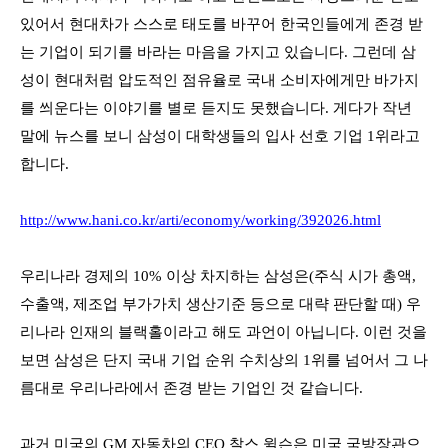
있어서 현대차가 스스로 태도를 바꾸어 한국인들에게 존경 받
는 기업이 되기를 바라는 마음을 가지고 있습니다
.
그런데 삼
성이 현대처럼 압도적인 점유율로 국내 소비자에게만 바가지
를 씌운다는 이야기를 별로 듣지도 못했습니다
.
게다가 작년
말에 뉴스를 보니 삼성이 대학생들의 입사 선호 기업
1
위라고
합니다
.
http://www.hani.co.kr/arti/economy/working/392026.html
우리나라 경제의
10%
이상 차지하는 삼성은
(
주식 시가 총액
,
수출액
,
제조업 부가가치 생산기준 등으로 대략 판단할 때
)
우
리나라 인재의 블랙홀이라고 해도 과언이 아닙니다
.
이런 것을
보면 삼성은 단지 국내 기업 순위 수치상의
1
위를 넘어서 그 나
름대로 우리나라에서 존경 받는 기업인 것 같습니다
.
과거 미국의
GM
자동차의
CEO
찰스 윌슨은 미국 국방장관으