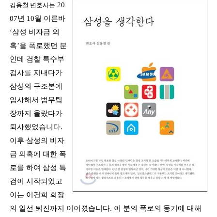
20
김용철 변호사는
07
년
10
월 이른바
‘
삼성 비자금 의
혹
’
을 폭로했던 분
인데 검찰 특수부
검사를 지내다가
삼성의 구조본에
입사해서 법무팀
장까지 올랐다가
퇴사했었습니다
.
이후 삼성의 비자
금 의혹에 대한 폭
로를 하여 삼성 특
검이 시작되었고
이는 이건희 회장
의 일선 퇴진까지 이어졌습니다
.
이 분의 폭로의 동기에 대해