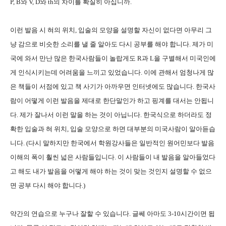
P, B
와
V, D
와
th
의 차이를 확실히 아십니까
.
이런 발음 시 혀의 위치
,
입술의 모양을 설명할 자신이 없다면 아무리 그
냥 감으로 비슷한 소리를 낼 줄 알아도 다시 공부를 해야 합니다
.
제가 미
국에 와서 만난 많은 한국사람들이 놀랍게도
R
과
L
을 구별해서 미국인에
게 인식시키는데 어려움을 느끼고 있었습니다
.
이에 관해서 엄청나게 많
은 책들이 서점에 있고 책 사기가 아까우면 인터넷에도 많습니다
.
한국사
람이 어떻게 이런 발음을 제대로 한단말인가 하고 핑계를 대서는 안됩니
다
.
제가 잘나서 이런 말을 하는 것이 아닙니다
. 한국식으로 하더라도 정
확한 입술과 혀 위치, 입술 모양으로 하면 대부분의 미국사람이 알아듣습
니다. (다시 말하지만 한국에서 학원강사들은 일반적인 원어민보다 발음
이해의 폭이 훨씬 넓은 사람들입니다. 이 사람들이 내 발음을 알아들었다
고 해도 내가 발음을 어떻게 해야 하는 것이 맞는 것인지 설명할 수 없으
면 공부 다시 해야 합니다.)
약간의 연습으로 누구나 잘할 수 있습니다. 글쎄 아마도 3-10시간이면 됩