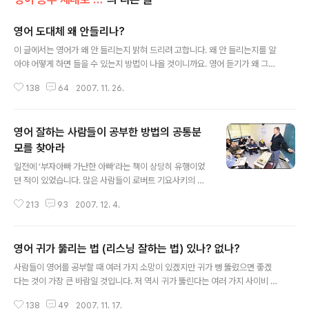
영어 도대체 왜 안들리나?
글 내용
이 글에서는 영어가 왜 안 들리는지 밝혀 드리려 고합니다. 왜 안 들리는지를 알
아야 어떻게 하면 들을 수 있는지 방법이 나올 것이니까요. 영어 듣기가 왜 그렇
게 힘이 드는 걸까요. 요전에도 한번 리스닝에 대해서 글을 썼습니다만 한국인
138
64
2007. 11. 26.
에게 영어듣기는 어찌 보면 난공불락의 요새인가 봅니다. 영어를 꽤 잘 구사하
는 사람도 미국 영화를 보면서 100% 알아듣는다고 자신 있게 말하는 사람을
못 봤습니다. 제가 처음에 영어공부 시작할 때는 다른 건 몰라도 듣기만 잘했으
영어 잘하는 사람들이 공부한 방법의 공통분
면 좋겠다는 생각을 했습니다. 어느 책에서 보니 영어를 2-3천 시간정도 들어
야 귀가 열린다는 말을 본 기억이 있고 정말 오랫동안 외국어 부문 베스트셀러
모를 찾아라
글 내용
였던 영어공부 절대로 하지마라에 보면 귀가 열리기 위해서 영어 테이프를 하나
일전에 ‘부자아빠 가난한 아빠’라는 책이 상당히 유행이었
구해서 30번 정도(?..
던 적이 있었습니다. 많은 사람들이 로버트 기요사키의 돈
을 보는 새로운 관점에 주목하게 되고 그의 사분면 이론이
213
93
2007. 12. 4.
많은 사람을 투자라는 것을 생각하게 만들어 주었습니다.
그 전까지는 많은 사람들이 투자란 그저 돈이 많은 부자들
이나 하는 것이라고 생각했는데 남아도는 돈이 별로 없는
영어 귀가 뚫리는 법 (리스닝 잘하는 법) 있나? 없나?
보통 사람도 돈을 벌기 위해서는 결국 투자를 해야 한다는
글 내용
그의 이론이 많은 사람에게 신선한 개념이었나 봅니다. 어
사람들이 영어를 공부할 때 여러 가지 소망이 있겠지만 귀가 뻥 뚫렸으면 좋겠
쨌거나 이 인생에서 무언가를 성취하는 비결이 있다면 그
다는 것이 가장 큰 바람일 것입니다. 저 역시 귀가 뚫린다는 여러 가지 사이비 학
것을 이미 성취한 사람이 어떻게 그것을 이루었나 찾아보
습법에 시간을 많이 낭비해 보았으며 결국은 영어 공부에는 왕도가 없다는 결론
고 그 방법을 모방하는 것이 가장 좋은 방법일 것입니다. 이
138
49
2007. 11. 17.
을 내렸습니다. 그렇다고 비용과 시간대비 효율적인 공부 방법이 없는 것이 아