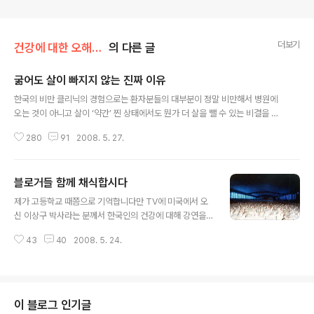
더보기
건강에 대한 오해와 진실
의 다른 글
굶어도 살이 빠지지 않는 진짜 이유
글 내용
한국의 비만 클리닉의 경험으로는 환자분들의 대부분이 정말 비만해서 병원에
오는 것이 아니고 살이 ‘약간’ 찐 상태에서도 뭔가 더 살을 뺄 수 있는 비결을 찾
아서 오시는 것을 많이 보았습니다. 미국에서 보니 비만 환자들은 그야말로 정
280
91
2008. 5. 27.
말 ‘환자’이더군요. 비만에도 급이 있습니다. 체질량지수를 이용해서 비만도를
분류하는 방법이 가장 일반적인데 비만을 전문적으로 치료하지 않는 저 같은 의
사들도 당뇨, 고혈압, 관절염 등 다른 의학적인 문제 때문에 방문한 고도 비만환
블로거들 함께 채식합시다
자를 많이 보기 때문에 비만 환자를 대충이라도 분류해야 할 필요를 느낍니다.
글 내용
그런데 환자를 분류할 때 의학적으로 체질량 지수를 계산하는 것보다도 가장 쉽
제가 고등학교 때쯤으로 기억합니다만 TV에 미국에서 오
게 와 닿는 것이 바로 무식하게 그냥 몸무게를 말하는 것입니다. 정말 거대한 미
신 이상구 박사라는 분께서 한국인의 건강에 대해 강연을
국인들 처음에 미국에..
방송했던 적이 있습니다. 전에 마치 도올 김용옥 선생께서
43
40
2008. 5. 24.
공자 강의했던 것처럼 여러 차례에 걸쳐서 건강에 관해 강
의를 하셨는데 지금 생각하면 건강에 관한 대중의 관심에
비해서 공중파에서 오락성이 별로 없는 건강에 관한 강의
(비타민 같은 프로그램 말고)에 시간을 그렇게 내어준 자체
가 참 신기합니다. 이상구 박사의 건강법에 대한 추억 그런
이 블로그 인기글
데 의외로 이 프로그램이 상당히 인기를 끌어서 당시에 이