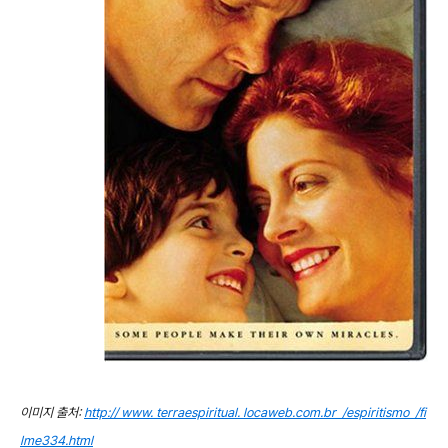
이미지 출처:
http:// www. terraespiritual. locaweb.com.br /espiritismo /fi
lme334.html