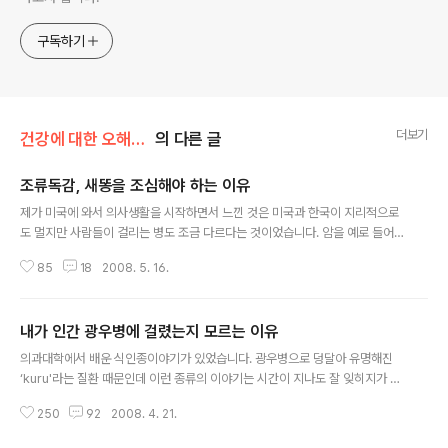
구독하기
더보기
건강에 대한 오해와 진실
의 다른 글
조류독감, 새똥을 조심해야 하는 이유
글 내용
제가 미국에 와서 의사생활을 시작하면서 느낀 것은 미국과 한국이 지리적으로
도 멀지만 사람들이 걸리는 병도 조금 다르다는 것이었습니다. 암을 예로 들어
봐도 미국에는 대장암이 흔하고 한국에는 위암이 흔하며, 미국에는 유방암이 흔
85
18
2008. 5. 16.
한데 한국에는 자궁암이 많았습니다. 이런 사실은 이미 의과대학 시절에 다 배
운 것들이고 한국의 암 발병 추세에도 식단의 서구화 등의 영향으로 대장암과
유방암이 증가한다는 것은 알고 있었지만 암 뿐만이 아니고 다른 병들도 발생률
내가 인간 광우병에 걸렸는지 모르는 이유
이 다르다는 것도 많이 느낄 수 있었습니다. 감염병을 예로 들면 미국은 에이즈
글 내용
가 많고 한국은 결핵이 많았습니다. 이런 감염성 질환의 발병율의 차이들도 역
의과대학에서 배운 식인종이야기가 있었습니다. 광우병으로 덩달아 유명해진
시 개인위생이나 성문화의 차이 등으로 설명이 가능합니다만 어떤 때는 감염성
‘kuru'라는 질환 때문인데 이런 종류의 이야기는 시간이 지나도 잘 잊히지가 않
질환을 비롯한 이런 모든 질병에 대한..
는군요. 파푸아뉴기니의 포어 부족에서만 국지적으로 발생하는 이 이상한 전염
250
92
2008. 4. 21.
성 질환에 대한 보고가 1950년대에 있었던 이후로 이 질환이 상당히 많은 의학
자들의 관심을 끌었던 것 같습니다. 제가 살고 있는 지역에서 조금 북쪽으로 가