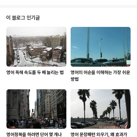
면(차도 5분 거리) 한인들도 많이 사는 용커스라는 뉴욕 주의 도시가 있습니다.
그런데 이 용커스 태생의 Daniel Carleton Gajdusek 박사라는 분이 바로 세
계 최초로 프라이온 단백에 의한 질환인 이 kuru를 연구해서 1976년 노벨 생
이 블로그 인기글
리학상을 수상했었습니다. 식인종의 뇌질환 '쿠루' 어쨌거나 kuru라는 이 질환..
영어 독해 속도를 두 배 늘리는 법
영어의 어순을 이해하는 가장 쉬운
방법
영어정복을 하려면 단어 몇 개나
영어 문장패턴 외우기, 왜 효과가