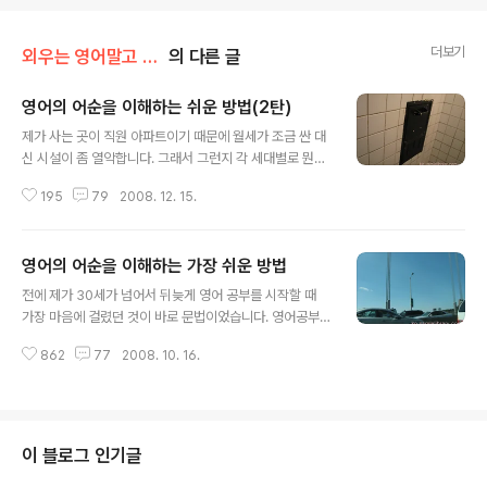
더보기
외우는 영어말고 이해하는 영어
의 다른 글
영어의 어순을 이해하는 쉬운 방법(2탄)
글 내용
제가 사는 곳이 직원 아파트이기 때문에 월세가 조금 싼 대
신 시설이 좀 열악합니다. 그래서 그런지 각 세대별로 뭔가
알릴 사항이 있으면 한국식으로 방송을 하거나, 아파트 입
195
79
2008. 12. 15.
구의 게시판을 통해 알리기 보다는 엘리베이터 앞에 종이
로 알리는 사항을 써서 그냥 테이프로 붙이는 고전적인 공
지의 방법을 씁니다. 오늘 아침에 아파트를 나서다가 엘리
영어의 어순을 이해하는 가장 쉬운 방법
베이터 앞에 공지사항이 하나 붙어있었습니다. 그냥 슬쩍
글 내용
보고 지나갔는데 집에 돌아오니 아내가 무슨 공지사항이
전에 제가 30세가 넘어서 뒤늦게 영어 공부를 시작할 때
있던데 읽어도 해석이 잘 안 된다고 무슨 뜻이냐고 물어보
가장 마음에 걸렸던 것이 바로 문법이었습니다. 영어공부
더군요. 사진에 내용이 있지만 조금 사진이 덜 선명해서 제
를 하려니 학생 때 공부했던 문법을 다 잊어버려서 어떻게
가 다시 옮겨 써 보겠습니다. Trash generated by unit
862
77
2008. 10. 16.
해야 맞는 말인지, 어떤 것이 틀리는 것인지 자신도 없었고
s should be taken directly to and placed in th..
엄두도 나지 않았습니다. 몇 년간의 영어공부 후에 미국에
와서 직장을 다니면서 약간은 영어에 자신이 생긴 후에 내
린 결론은 영문법이란 것은 결국 문장이 구성되는 원리이
며 문장이 구성되는 원리의 대부분은 따로 문법책을 가지
이 블로그 인기글
고 문제 풀고 외우면서 터득하는 것이 아니라 실제 말을 하