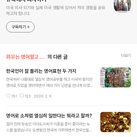
미국 의사 되기와 실제 미국 생활에 있어서 저의 경험을 공유
하고자 합니다.
구독하기
더보기
외우는 영어말고 이해하는 영어
의 다른 글
한국인이 잘 틀리는 영어표현 두 가지
글 내용
한국에서 나름대로 열심히 영어공부를 하고 미국에 왔지만
영어로 직업을 영위하면서 여러 가지 난관을 만나게 되었
는데 가장 어려웠던 것은 영어로 말하기를 많이 해야 했다
151
123
2009. 2. 9.
는 사실이었습니다. 말을 많이 하고 적게 하고가 큰 차이가
있을 수 밖에 없었던 것이 한국에서는 학원 등에서 원어민
과 이야기하더라도 말할 내용이 마음 속에 준비된 상태에
영어로 소처럼 열심히 일한다는 뭐라고 할까?
서 나온 경우가 많았기 때문에 말을 좀 적게 하더라도 정제
글 내용
해서 하게 되었었는데 미국에서는 생각나는 대로 바로 바
얼마 전에 방송인 이다도시씨가 이혼을 준비 중이라는 뉴
로 이야기하지 않으면 대화가 되지 않았기 때문에 조금 이
스를 들었습니다. 오랫동안 한국에 거주하면서 한국인들에
상해도 뜻이 통할 것 같으면 아무 표현이나 그냥 썼습니다.
게 친숙한 프랑스 여성이 되었던 그녀의 이혼 관련 소식은