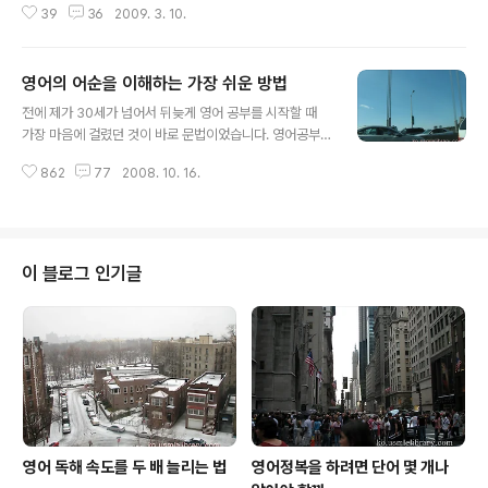
그러다보니 한국에서는 틀릴까 봐 쓰지 못했던 신기한(?)
39
36
2009. 3. 10.
남의 일인 줄 알면서도 저의 마음을 어쩐지 무겁게 했습니
표현들을 마구 쓰고 있는 저를 발견하게 되었습니다. 그리
다. 이다도시씨가 한국인의 사랑을 받은 이유는 무엇보다
고 뉴욕이라는 곳으로 다시 이사 오게 되면..
도 한국말을 유창하게 한다는 사실 때문일 것입니다. 이다
영어의 어순을 이해하는 가장 쉬운 방법
도시씨가 92년에 한국에 와서 연세대 한국어 학당을 다녔
글 내용
고 그 다음 해에 현재의 남편을 만나서 결혼을 했다고 하니
전에 제가 30세가 넘어서 뒤늦게 영어 공부를 시작할 때
까 지난 17년 동안 거의 매일 한국어를 쓰면서 살았을 것이
가장 마음에 걸렸던 것이 바로 문법이었습니다. 영어공부
니 한국어를 잘하는 것도 무리가 아니지만 한국인이 유럽
를 하려니 학생 때 공부했던 문법을 다 잊어버려서 어떻게
계의 언어를 배우기가 힘든 것처럼 유럽인들도 한국어가
862
77
2008. 10. 16.
해야 맞는 말인지, 어떤 것이 틀리는 것인지 자신도 없었고
배우기 어려웠을 것이라는 것을 생각하면 아마도 한국어를
엄두도 나지 않았습니다. 몇 년간의 영어공부 후에 미국에
배우기 위해 정말 노력을 많이 했을 것입니다. 이..
와서 직장을 다니면서 약간은 영어에 자신이 생긴 후에 내
린 결론은 영문법이란 것은 결국 문장이 구성되는 원리이
며 문장이 구성되는 원리의 대부분은 따로 문법책을 가지
이 블로그 인기글
고 문제 풀고 외우면서 터득하는 것이 아니라 실제 말을 하
면서 (책을 읽기나 영화 대사 따라 하기, 혹은 원어민과 대
화 등) 저절로 깨우치는 것이 빠르다는 것이었고 이런 내용
은 제 이 전 글인 “영문법, 공부 할까, 말까” 에 반영되어 있
습니다. 영어로 된 긴 문장..
영어 독해 속도를 두 배 늘리는 법
영어정복을 하려면 단어 몇 개나