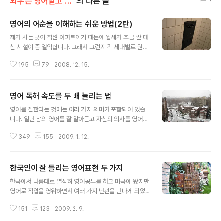
외우는 영어말고 이해하는 영어
의 다른 글
영어의 어순을 이해하는 쉬운 방법(2탄)
글 내용
제가 사는 곳이 직원 아파트이기 때문에 월세가 조금 싼 대
신 시설이 좀 열악합니다. 그래서 그런지 각 세대별로 뭔가
알릴 사항이 있으면 한국식으로 방송을 하거나, 아파트 입
195
79
2008. 12. 15.
구의 게시판을 통해 알리기 보다는 엘리베이터 앞에 종이
로 알리는 사항을 써서 그냥 테이프로 붙이는 고전적인 공
지의 방법을 씁니다. 오늘 아침에 아파트를 나서다가 엘리
영어 독해 속도를 두 배 늘리는 법
베이터 앞에 공지사항이 하나 붙어있었습니다. 그냥 슬쩍
글 내용
보고 지나갔는데 집에 돌아오니 아내가 무슨 공지사항이
영어를 잘한다는 것에는 여러 가지 의미가 포함되어 있습
있던데 읽어도 해석이 잘 안 된다고 무슨 뜻이냐고 물어보
니다. 일단 남의 영어를 잘 알아듣고 자신의 의사를 영어로
더군요. 사진에 내용이 있지만 조금 사진이 덜 선명해서 제
잘 표현할 수 있으며 글로도 조리 있게 하고 싶은 내용을 다
가 다시 옮겨 써 보겠습니다. Trash generated by unit
349
155
2009. 1. 12.
쓸 수 있다면 더 이상 바랄 것이 없을 겁니다. 이에 더해서
s should be taken directly to and placed in th..
영어 잘하는 기준으로 한 가지를 더 포함시킨다면 읽는 능
력일 것입니다. 사람들은 중고등학교에서 독해 연습은 질
한국인이 잘 틀리는 영어표현 두 가지
리게 했기 때문에 말하기와 듣기만큼 읽기에는 관심이 없
글 내용
는 경우가 많습니다. 하지만 한국에서 영어를 꽤 잘한다는
한국에서 나름대로 열심히 영어공부를 하고 미국에 왔지만
사람도 미국의 그냥 보통 사람이 보는 신문을 보면 읽기도
영어로 직업을 영위하면서 여러 가지 난관을 만나게 되었
전에 기가 질려버릴 때가 많습니다. 영자신문은 한국 신문
는데 가장 어려웠던 것은 영어로 말하기를 많이 해야 했다
과는 달리 기사의 내용이 엄청나게 길어서 상당한 인내심
151
123
2009. 2. 9.
는 사실이었습니다. 말을 많이 하고 적게 하고가 큰 차이가
을 가지고 읽어야 하는 경우가 많습니다. 아마도 한국 사람
있을 수 밖에 없었던 것이 한국에서는 학원 등에서 원어민