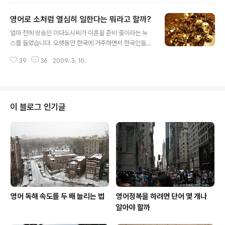
들이 글은 짧고 대신 그림으로 설명..
과 이야기하더라도 말할 내용이 마음 속에 준비된 상태에
영어로 소처럼 열심히 일한다는 뭐라고 할까?
서 나온 경우가 많았기 때문에 말을 좀 적게 하더라도 정제
글 내용
해서 하게 되었었는데 미국에서는 생각나는 대로 바로 바
얼마 전에 방송인 이다도시씨가 이혼을 준비 중이라는 뉴
로 이야기하지 않으면 대화가 되지 않았기 때문에 조금 이
스를 들었습니다. 오랫동안 한국에 거주하면서 한국인들에
상해도 뜻이 통할 것 같으면 아무 표현이나 그냥 썼습니다.
게 친숙한 프랑스 여성이 되었던 그녀의 이혼 관련 소식은
그러다보니 한국에서는 틀릴까 봐 쓰지 못했던 신기한(?)
39
36
2009. 3. 10.
남의 일인 줄 알면서도 저의 마음을 어쩐지 무겁게 했습니
표현들을 마구 쓰고 있는 저를 발견하게 되었습니다. 그리
다. 이다도시씨가 한국인의 사랑을 받은 이유는 무엇보다
고 뉴욕이라는 곳으로 다시 이사 오게 되면..
도 한국말을 유창하게 한다는 사실 때문일 것입니다. 이다
도시씨가 92년에 한국에 와서 연세대 한국어 학당을 다녔
고 그 다음 해에 현재의 남편을 만나서 결혼을 했다고 하니
이 블로그 인기글
까 지난 17년 동안 거의 매일 한국어를 쓰면서 살았을 것이
니 한국어를 잘하는 것도 무리가 아니지만 한국인이 유럽
계의 언어를 배우기가 힘든 것처럼 유럽인들도 한국어가
배우기 어려웠을 것이라는 것을 생각하면 아마도 한국어를
배우기 위해 정말 노력을 많이 했을 것입니다. 이..
영어 독해 속도를 두 배 늘리는 법
영어정복을 하려면 단어 몇 개나
알아야 할까