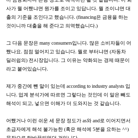
사가 뭘 어쨌냐면 뭔가를 조이고 있답니다
.
뭘 조이냐면 대
출의 기준을 조인다고 했습니다
. (financing
은 금융을 하는
것이니까 대출을 해 준다고 의역했습니다
.)
그 다음 문장은
many consumers
입니다
.
많은 소비자들이 어
쨌나요
.
점점 멀어지고 있습니다
.
뭘로 부터냐면
(
자동차
딜러쉽의
)
전시장입니다
.
그 이유는 약화되는 경제 때문이
라고 붙어있습니다
.
제가 중간에 뺀 말이 있는데
according to industry analysts
입
니다
.
업계 분석가에 따르면 그렇다는 것인데 이 말은 빼도
해석이 되고
,
넣으면 이해가 더 도와지는 것 같습니다
.
어쨌거나 이런 쉬운 세 문장 정도가
as
와
and
로 이어지면서
초급자에게 해석 불가능한
(
혹은 해석에
5
분을 요하는
^^)
문장으로 탈바꿈되었던 것입니다
.