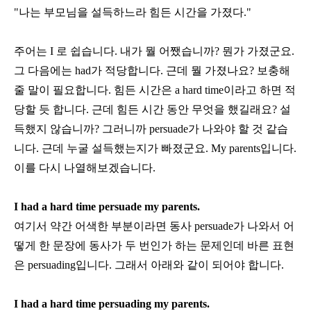
"나는 부모님을 설득하느라 힘든 시간을 가졌다
."
주어는
I
로 쉽습니다
.
내가 뭘 어쨌습니까
?
뭔가 가졌군요
.
그 다음에는
had
가 적당합니다
.
근데 뭘 가졌나요
?
보충해
줄 말이 필요합니다
.
힘든 시간은
a hard time
이라고 하면 적
당할 듯 합니다
.
근데 힘든 시간 동안 무엇을 했길래요
?
설
득했지 않습니까
?
그러니까
persuade
가 나와야 할 것 같습
니다
.
근데 누굴 설득했는지가 빠졌군요
. My parents
입니다
.
이를 다시 나열해보겠습니다
.
I had a hard time persuade my parents.
여기서 약간 어색한 부분이라면 동사
persuade
가 나와서 어
떻게 한 문장에 동사가 두 번인가 하는 문제인데 바른 표현
은
persuading
입니다
.
그래서 아래와 같이 되어야 합니다
.
I had a hard time persuading my parents.