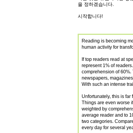
을 정하겠습니다.
시작합니다!
Reading is becoming mo
human activity for trans
If top readers read at 
represent 1% of readers.
comprehension of 60%. T
newspapers, magazines, b
With such an intense tra
Unfortunately, this is fa
Things are even worse if
weighted by comprehensi
average reader and to 10
two categories. Compare 
every day for several ye