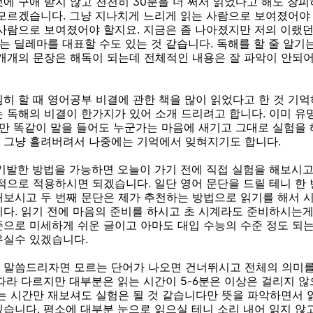
에 구애 받지 않고 천천히 30분을 더 써서 읽었다고 해도 창
모르겠습니다. 그냥 지나치게 느리게 읽는 사람으로 보여졌어야
 사람으로 보여졌어야 할지요.
지금은 좀 나아졌지만 저의 이랬
나는 딜레마를 대표할 수도 있는 것 같습니다. 독해를 할 줄 알
개개의 문장은 해독이 되는데 전체적인 내용은 잘 파악이 안되어
히 할 때 영어공부 비결에 관한 책을 많이 읽었다고 한 것 기
 독해의 비결이 한가지가 있어 소개 드리려고 합니다. 이미 유
지만 똑같이 말을 들어도 누군가는 마음에 새기고 그대로 실험을 
 그냥 흘려버려서 나중에는 기억에서 잊혀지기도 합니다.
 기발한 방법을 가능하면 오늘이 가기 전에 직접 실험을 해보시고
적으로 적용하시면 되겠습니다. 일단 영어 문단을 드릴 테니 한
재보시고 두 번째 문단은 제가 추천하는 방법으로 읽기를 해서 
다. 읽기 전에 마음의 준비를 하시고 초 시계라도 준비하시는게
으로 미세하게 쉬운 글이고 아마도 대입 수능의 수준 정도 되는
우실수 있겠습니다.
 말씀드리자면 모르는 단어가 나오면 건너뛰시고 전체의 의미를
따라 다르지만 대부분은 읽는 시간이 5-6분은 이상은 걸리지 않
는 시간만 재보셔도 실험은 될 것 같습니다만 뜻을 파악하면서 
습니다. 평소에 대부분 눈으로 읽으실 테니 소리 내어 읽지 않