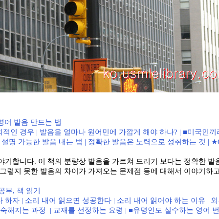
영어 발음 만드는 법
외적인 경우
|
발음을 얼마나 원어민에 가깝게 해야 하나
? | ■
미국인끼
설명 가능한 발음 내는 법
|
정확한 발음은 노력으로 성취하는 것
| 
이야기합니다
.
이 책의 분량상 발음을 가르쳐 드리기 보다는 정확한 발
 그렇지 못한 발음의 차이가 가져오는 문제점 등에 대해서 이야기하
 공부
,
책 읽기
라 하자
|
소리 내어 읽으면 성공한다
|
소리 내어 읽어야 하는 이유
|
외
익숙해지는 과정
|
교재를 선정하는 요령
| ■
유명인도 실수하는 영어 