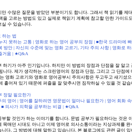
지만 수많은 질문을 받았던 부분이기도 합니다
.
그래서 책 읽기를 제
책을 고르는 방법도 있고 실제로 책읽기 계획에 참고할 만한 가이드
보실 수 있습니다
.
 하는 법
누지 못하는 고통
|
영화로 하는 영어 공부의 장점
| ■
한국 드라마에 빠
복 방안
|
자신의 수준에 맞는 영화 고르기
,
기타 주의 사항
|
영화로 하
 즐거움
| ★Q&A
부 하기가 아주 인기입니다
.
하지만 이 방법의 장점과 단점을 잘 알고
 됩니다
.
제가 생각하는 스크린영어의 장점과 단점
,
그리고 그 단점에
맞는 영화 고르기와 영화로 영어공부시 주의사항은 두고두고 새기셨
데 흩어져 있기 때문에 퍼즐을 잘 맞추시면 짐작하실 수 있을 것 같
부 정말 필요한가
주의 영어
|
영어를 잘하려면 영문법이 얼마나 필요한가
|
영어 회화 속
| ■
의사가 의학을 공부하는 비결
| ★Q&A
공부할 것인가 하는 이야기를 합니다
.
문법 공부가 필요하다는 것은 
에 목매던 시대도 아니고 이제 영어로 의사소통이라는 지상과제를 완
습니다
.
그 방법에 대해 말하고 있습니다
.
본 블로그에도 관련 글이 있