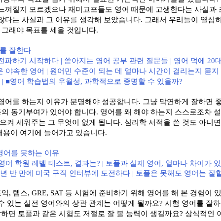
느껴질지 모르겠으나 재미교포들도 영어 때문에 고생한다는 사실과
않다는 사실과 그 이유를 생각해 보았습니다
.
그래서 우리들이 열심히
고 그래야 목표를 세울 것입니다
.
를 잘한다
 전파하기 시작하다
|
쏟아지는 영어 공부 관련 질문들
|
영어 덕에
20
 야속한 영어
|
원어민 수준이 되는 데 얼마나 시간이 걸리는지 묻지
야
| ■
영어 학습법의 우월성
,
과학적으로 증명할 수 있을까
?
 영어를 하는지 이유가 분명해야 성공합니다
.
그냥 막연하게 잘하면 
등의 동기부여가 있어야 합니다
.
영어를 왜 해야 하는지 스스로조차 
일으켜 세워주는 그 무엇이 없게 됩니다
.
심리학 서적을 쓴 것도 아니
내용이 여기에 들어가고 있습니다
.
영어를 못하는 이유
 영어 학원 레벨 테스트
,
결과는
? |
토플과 실제 영어
,
얼마나 차이가 
2
년 반 만에 미국 구직 인터뷰에 도전하다
|
토플은 못해도 영어는 잘할
토익
,
텝스
, GRE, SAT
등 시험에 준비하기 위해 영어를 해 본 경험이 
수 있는 실전 영어와의 상관 관계는 어떻게 될까요
?
시험 영어를 잘하
잘하면 토플과 같은 시험도 저절로 잘 볼 능력이 생길까요
?
상식적인 