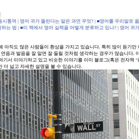
결
 동시통역
|
영어 귀가 뚫린다는 말은 과연 무엇
? | ■
영어를 우리말로 옮
정하는 법
| ■
이 책에서 영어 실력을 어떻게 분류하고 있나
? |
영어 귀가
해 아직도 많은 사람들이 환상을 가지고 있습니다
.
특히 많이 듣기만
,
연음과 발음을 잘 알면 잘 들릴 것처럼 생각하는 경우가 많습니다
.
 여기서 이야기하고 있고 비슷한 이야기를 이미 블로그
(
혹은 전자책
‘
 더 넓고 자세한 설명을 볼 수 있습니다
.