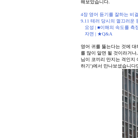
해보았습니다
.
4
장 영어 듣기를 잘하는 비
9.11
테러 당시의 껄끄러운
요성
| ■
이해의 속도를 측
자면
| ★Q&A
영어 귀를 뚫는다는 것에 대
를 많이 알면 될 것이라거나
님이 코끼리 만지는 격인지
하기
’)
에서 만나보셨습니다만