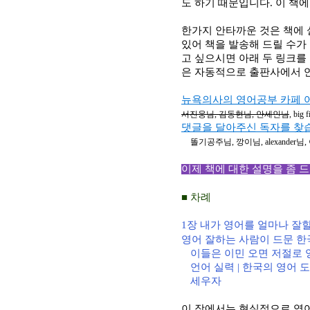
도 하기 때문입니다
. 이 책
한가지 안타까운 것은 책에 
있어 책을 발송해 드릴 수가
고 싶으시면 아래 두 링크
은 자동적으로 출판사에서 
뉴욕의사의 영어공부 카페 
서진웅님
,
김동현님
,
안세인님
, big f
댓글을 달아주신 독자를 찾
똘기공주님
,
깡이님
, alexander
님
,
이제 책에 대한 설명을 좀 
■ 차례
1
장 내가 영어를 얼마나 잘할
영어 잘하는 사람이 드문 한
이들은 이민 오면 저절로 
언어 실력
|
한국의 영어 
세우자
이 장에서는 현실적으로 영