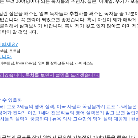
에는
무려
30
여명이나 되는 독자들의 추천사
,
질문
,
이메일
,
수기가 포
실린 질문을 해주신 일부 독자들과 추천사를 써주신 독자들 중
12
분이
 없습니다
.
꼭 연락이 되었으면 좋겠습니다
.
혹시 자신이 제가 애타게
를 클릭해서 살펴보시기 바랍니다
.
혹시 제가 찾고 있지 않아도 이미 제
연락이 갈 것입니다
.
어떠세요?
ish
님
,
토르님
습니다.
이수민님
, Irwin shaw
님
,
영어를 잘하고픈 나님
,
라이너스님
드리겠습니다
.
목차를 보면서 설명을 드리겠습니다
.
 수 있을까
국
|
교포
2
세들의 영어 실력
,
미국 사람과 똑같을까
? |
교포
1.5
세들은
영어가 된다
? |
이민
1
세대 전문직들의 영어 실력은
? |
알고 보면 놀랍
도사들의 실력이 궁금하다
|
뉴욕 의사 고수민의 영어 실력 대공개
|
현
어공부의 목표를 잡기 위해서 필요한 기본적인 이야기들을 했습니다
.