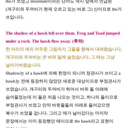
the
가 쓰였고
mountain
이라는 단어도 역시 앞에서 언급된
(
개구리와 두꺼비가 현재 오르고 있는 바로 그
)
산이므로
the
가
쓰입니다
.
The shadow of a hawk fell over them. Frog and Toad jumped
under a rock. The hawk flew away.
(
후략
)
한 마리의 매의 어두운 그림자가 그들을 향해서 내려왔습니다.
개구리와 두꺼비는 큰 바위 밑에 숨었습니다. 그 매는 그냥
날아가버렸습니다.
Shadow
는
of a hawk
에 의해 한정이 되니까 정관사가 쓰이고
a
hawk
는 전에 등장하지 않았던 새로운 대상이므로 부정관사가
쓰였습니다
.
개구리와 두꺼비가 뛰어서 바위 돌 아래에
숨어들었는데 이 돌은 처음 나오는 것이고
,
하나의 돌이므로
부정관사가 쓰였고 만약 바윗돌들의 아래로 들어갔으면
복수가 쓰였을 겁니다
.
그리고 매가 날아갔다는 마지막
문장에서는 이미 등장했던 매이므로
the hawk
라고 표현이