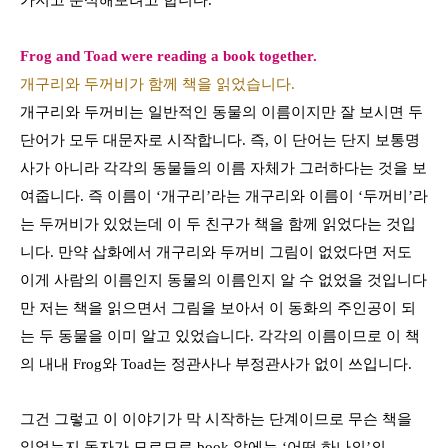
가지고 분석해보려고 합니다
.
Frog and Toad were reading a book together.
개구리와 두꺼비가 함께 책을 읽었습니다.
개구리와 두꺼비는 일반적인 동물의 이름이지만
잘 보시면 두
단어가 모두 대문자로 시작합니다
.
즉
,
이 단어는 단지 보통명
사가 아니라 각각의 동물들의 이름 자체가 그러하다는 것을 보
여줍니다
.
즉 이름이
‘
개구리
’
라는 개구리와 이름이
‘
두꺼비
’
라
는 두꺼비가 있었는데 이 두 친구가 책을 함께 읽었다는 것입
니다
.
만약 삽화에서 개구리와 두꺼비 그림이 없었다면 저도
이게 사람의 이름인지 동물의 이름인지 알 수 없었을 것입니다
만 저는 책을 읽으면서 그림을 보아서 이 동화의 주인공이 되
는 두 동물을 이미 알고 있었습니다
.
각각의 이름이므로 이 책
의 내내
Frog
와
Toad
는 정관사나 부정관사가 없이 쓰입니다
.
그건 그렇고 이 이야기가 막 시작하는 단계이므로 무슨 책을
읽었는지 독자가 모르므로
book
앞에는
‘
어떤 하나의
’
의