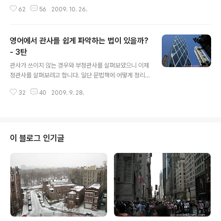
관사의 비밀을 파악하려고 합니다. Caribbean앞에 the
62
56
2009. 10. 26.
가 도대체 왜 붙을까요. Korea에도 붙지 않고 Japan에도
붙지 않는데 말이죠. Caribbean이 뭐가 특별할까요? 이
런 경우 the의 의미가 무엇이냐를 따져보는 것이 좋은 것
영어에서 관사를 쉽게 파악하는 법이 있을까?
같습니다. 누차 설명이 되었지만 the는 ‘너와 내가 아는 그
(것)’이라는 의미이고 불확실함을 없애고자 지칭하는 대상
- 3탄
글 내용
을 한정하려는 목적이 있습니다. 이렇게 정관사가 붙지 않
관사가 쓰이지 않는 경우와 부정관사를 살펴보았으니 이제
는 고유명사는 생각해보면 명사만으로 절대로 헷갈릴 가능
정관사를 살펴보려고 합니다. 일단 문법책에 어떻게 정리
성이 없다는 것을 깨닫게 됩니다. Korea라고 하면 대한민
가 되어있는지 살펴보고 그 법칙들을 어떻게 하면 하나로
국 말고는 아무런 다른 생각할 것이 없습니다. 하지만 카리
32
40
2009. 9. 28.
쉽게 묶을 수 있는지 생각해보려고 합니다. 어지간한 문법
브해(the ..
책을 보면 용법이 거의 10가지 이상 나와있습니다. 여러분
이 이 글을 읽기 위해 직접 책을 보고 공부하시는 것도 그렇
고 하니 제가 정리를 해드리겠습니다. 일단 인내심을 가지
고 하나씩 살펴보겠습니다. 첫번째로 유일무이한 것이나
이 블로그 인기글
사람과 밀접한 자연 환경 등에 정관사가 쓰인다고 합니다.
예를 들어 보면, the universe, the sun, the moon, th
e sky, the world, the earth, the environment, the
sea 등 아주 많습니다. 둘째로 지리에..