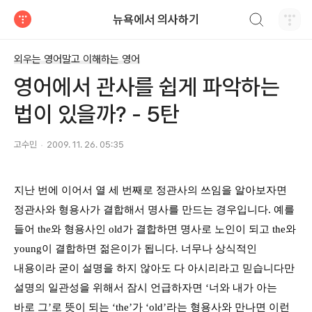
검색하기
뉴욕에서 의사하기
티스토리
외우는 영어말고 이해하는 영어
영어에서 관사를 쉽게 파악하는
법이 있을까? - 5탄
고수민
2009. 11. 26. 05:35
지난 번에 이어서 열 세 번째로 정관사의 쓰임을 알아보자면
정관사와 형용사가 결합해서 명사를 만드는 경우입니다
.
예를
들어
the
와 형용사인
old
가 결합하면 명사로 노인이 되고
the
와
young
이 결합하면 젊은이가 됩니다
.
너무나 상식적인
내용이라 굳이 설명을 하지 않아도 다 아시리라고 믿습니다만
설명의 일관성을 위해서 잠시 언급하자면
‘
너와 내가 아는
바로 그
’
로 뜻이 되는
‘the’
가
‘old’
라는 형용사와 만나면 이런