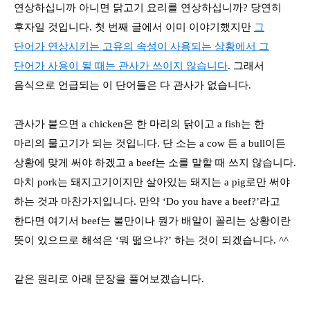
연상하십니까 아니면 닭고기 요리를 연상하십니까
?
당연히
후자일 것입니다
.
첫 번째 글에서 이미 이야기했지만
그
단어가 연상시키는 고유의 속성이 사용되는 상황에서 그
단어가
사용이 될
때는 관사가 쓰이지 않습니다
.
그래서
음식으로 언급되는 이 단어들은 다 관사가 없습니다
.
관사가 붙으면
a chicken
은 한 마리의 닭이고
a fish
는 한
마리의 물고기가 되는 것입니다
.
단 소는
a cow
든
a bull
이든
상황에 맞게 써야 하겠고
a beef
는 소를 말할 때 쓰지 않습니다
.
마치
pork
는 돼지고기이지만 살아있는 돼지는
a pig
로만 써야
하는 것과 마찬가지입니다
.
만약
‘Do you have a beef?’
라고
한다면 여기서
beef
는 불만이나 뭔가 배알이 꼴리는 상황이란
뜻이 있으므로 해석은
‘
뭐 떫으냐
?’
하는 것이 되겠습니다
. ^^
같은 원리로 아래 문장을 풀어보겠습니다
.