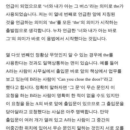
언급이 되었으므로
‘
너와 내가 아는 그 버스
’
라는 의미로
the
가
사용되었습니다
.
저는 이 열네 번째로 언급한 앞에 지칭된
것을 언급하는 의미의
‘the’
를 모든
‘the’
의 의미가 시작하는
출발점으로 생각합니다
.
누차 언급한
‘
너와 내가 아는 바로
그
’
의 의미가 바로 이 용법에서 시작했다는 것입니다
.
열 다섯 번째인 정황상 무엇인지 알 수 있는 경우에
the
를
사용한다는 것과도 일맥상통하는 면이 있습니다
.
예를 들어
A
라는 사람이 사무실에서 출입문 바로 앞의 책상에서 업무를
보고 있는데
B
라는 사람이
‘Can you close the door?’
라고
했다고 합시다
.
정확히 말하자면
‘
그 문
’
이 무슨 문인지 이
요청을 하는
B
라는 사람이 명확히 한 적이 없을 수도 있지만
이 요청을 듣는
A
의 바로 앞에 출입문이 있으므로 그 출입문을
닫아달라고 요청했다는 사실은 아주 명백합니다
.
만약
출입문이 여러 개가 열려 있고
A
라는 사람이 그 중간의
어중간한 위치에 있어서 무슨 문인지 말하는 것인지 서로 모를