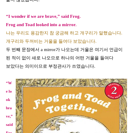
“I wonder if we are brave,” said Frog.
Frog and Toad looked into a mirror.
나는 우리도 용감한지 참 궁금해 하고 개구리가 말했습니다.
개구리와 두꺼비는 거울을 들여다 보았습니다.
두 번째 문장에서
a mirror
가 나오는데 거울은 여기서 언급이
된 적이 없이 새로 나오므로 하나의 어떤 거울을 들여다
보았다는 의미이므로 부정관사가 쓰였습니다
.
“W
e lo
ok
bra
ve,”
said
Fro