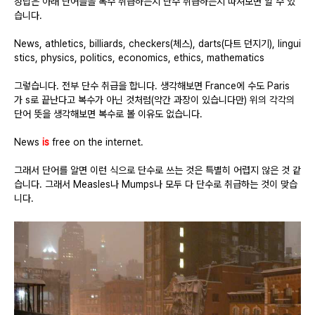
정답은 아래 단어들을 복수 취급하는지 단수 취급하는지 따져보면 알 수 있
습니다
.
News, athletics, billiards, checkers(
체스
), darts(
다트 던지기
), lingui
stics, physics, politics, economics, ethics, mathematics
그렇습니다
.
전부 단수 취급을 합니다
.
생각해보면
France
에 수도
Paris
가
s
로 끝난다고 복수가 아닌 것처럼
(
약간 과장이 있습니다만
)
위의 각각의
단어 뜻을 생각해보면 복수로 볼 이유도 없습니다
.
News
is
free on the internet.
그래서 단어를 알면 이런 식으로 단수로 쓰는 것은 특별히 어렵지 않은 것 같
습니다
.
그래서
Measles
나
Mumps
나 모두 다 단수로 취급하는 것이 맞습
니다
.