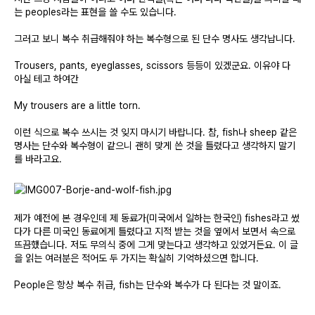
는 peoples라는 표현을 쓸 수도 있습니다.
그러고 보니 복수 취급해줘야 하는 복수형으로 된 단수 명사도 생각납니다
.
Trousers, pants, eyeglasses, scissors
등등이 있겠군요
.
이유야 다
아실 테고 하여간
My trousers are a little torn.
이런 식으로 복수 쓰시는 것 잊지 마시기 바랍니다
.
참
, fish
나
sheep
같은
명사는 단수와 복수형이 같으니 괜히 맞게 쓴 것을 틀렸다고 생각하지 말기
를 바라고요
.
제가 예전에 본 경우인데 제 동료가
(
미국에서 일하는 한국인
) fishes
라고 썼
다가 다른 미국인 동료에게 틀렸다고 지적 받는 것을 옆에서 보면서 속으로
뜨끔했습니다
.
저도 무의식 중에 그게 맞는다고 생각하고 있었거든요
.
이 글
을 읽는 여러분은 적어도 두 가지는 확실히 기억하셨으면 합니다
.
People
은 항상 복수 취급
, fish
는 단수와 복수가 다 된다는 것 말이죠
.