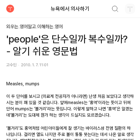
검색하기
뉴욕에서 의사하기
티스토리
외우는 영어말고 이해하는 영어
'people'은 단수일까 복수일까?
- 알기 쉬운 영문법
고수민
2010. 1. 7. 11:01
Measles, mumps
이 두 단어를 보시고
(
의료계 전공자가 아니라면
)
난생 처음 보았다고 생각하
시는 분이 꽤 있을 것 같습니다
.
앞에
measles
는
‘
홍역
’
이라는 뜻이고 뒤에
단어
mumps
는
‘
볼거리
’
라는 뜻입니다
.
이렇게 말하고 나면
‘
홍역
’
은 알겠는
데
‘
볼거리
’
는 도대체 뭔가 하는 생각이 드실지도 모르겠습니다
.
‘
볼거리
’
도 홍역처럼 어린아이들에게 잘 생기는 바이러스성 전염 질환의 하
나입니다
.
걸리면 열도 나지만 주로 볼이 퉁퉁 붓는다는 데서 나온 말로 생각