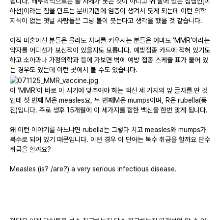
됩니다
.
해부학적으로는 볼 자체가 붓는 것이 아니고 귀 밑에 있는 침샘인
(
이
하선
)
이라는 침을 만드는 분비기관에 염증이 생겨서 붓게 되는데 이런 의학
지식이 없는 옛날 사람들은 그냥 볼이 붓는다고 생각을 했을 것 같습니다
.
아직 미혼이신 분들은 몰라도 자녀를 키우시는 분들은 아마도
‘MMR’
이라는
약자를 어디선가 보신적이 있을지도 모릅니다
.
예방접종 카드에 적혀 있기도
하고 소아과나 가정의학과 등에 가보면 벽에 예방 접종 스케줄 표가 붙어 있
는 경우도 있는데 이런 곳에서 볼 수도 있습니다
.
이
‘MMR’
이 바로 이 시기에 맞추어야 하는 백신 세 가지의 앞 글자를 딴 것
인데 첫 번째
M
은
measles
요
,
두 번째
M
은
mumps
이며
, R
은
rubella(
풍
진
)
입니다
.
주로 생후
15
개월에 이 세가지를 합한 백신을 한번 맞게 됩니다
.
왜 이런 이야기를 하느냐면
rubella
는 그렇다 치고
measles
와
mumps
가
복수로 되어 있기 때문입니다
.
이런 경우 이 단어는 복수 취급을 할까요 단수
취급을 할까요
?
Measles (is? /are?) a very serious infectious disease.