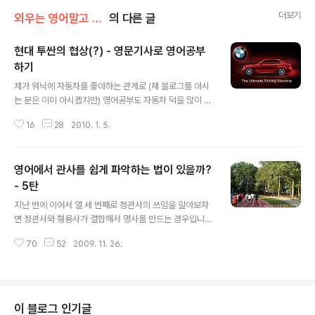
더보기
외우는 영어말고 이해하는 영어
의 다른 글
현대 투싼의 협상(?) - 영문기사로 영어공부
하기
글 내용
제가 워낙에 자동차를 좋아하는 관계로 (제 블로그를 아시
는 분은 이미 아시겠지만) 영어공부도 자동차 덕을 많이 보
았습니다. 제가 주장하는 공부의 방향을 좀 정리해 보자면
16
28
2010. 1. 5.
아래와 같은데요. (역시 제 책을 열심히 읽었던 분께는 동어
반복이겠지만 한번 용서하시길) 1. 많이 듣기 ; 영어방송이
나 영화 그냥 멍하게 보기가 아닌 뭔가 원어민 목소리 녹음
영어에서 관사를 쉽게 파악하는 법이 있을까?
된 것으로 반복해서 듣기 2. 많이 말하기 ; 말도 안되는 아
무 말이나 하는 것이 아니고 책을 소리내어 읽기 그리고 원
- 5탄
글 내용
어민과 대화하면서 배운 내용 연습하기 3. 많이 읽기 ; 역시
지난 번에 이어서 열 세 번째로 정관사의 쓰임을 알아보자
소리내어 읽기, 그리고 시간이 나면 여가시간에는 자신이
면 정관사와 형용사가 결합해서 명사를 만드는 경우입니
좋아하는 주제의 글을 부담없이 속독하기 4. 많이 쓰기 ; 일
다. 예를 들어 the와 형용사인 old가 결합하면 명사로 노
기쓰기. 오늘은 "자신이 좋아하는 주제의 글을 부담없이 속
70
52
2009. 11. 26.
인이 되고 the와 young이 결합하면 젊은이가 됩니다. 너
독하기"에 ..
무나 상식적인 내용이라 굳이 설명을 하지 않아도 다 아시
리라고 믿습니다만 설명의 일관성을 위해서 잠시 언급하자
면 ‘너와 내가 아는 바로 그’로 뜻이 되는 ‘the’가 ‘old’라는
형용사와 만나면 이런 개념이 될 것 같습니다. 여러분과 제
이 블로그 인기글